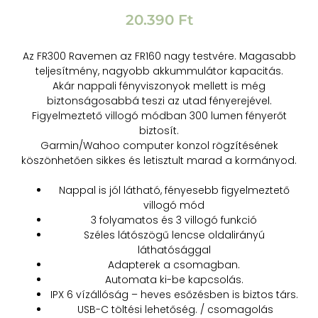
20.390
Ft
Az FR300 Ravemen az FR160 nagy testvére. Magasabb
teljesítmény, nagyobb akkummulátor kapacitás.
Akár nappali fényviszonyok mellett is még
biztonságosabbá teszi az utad fényerejével.
Figyelmeztető villogó módban 300 lumen fényerőt
biztosít.
Garmin/Wahoo computer konzol rögzítésének
köszönhetően sikkes és letisztult marad a kormányod.
Nappal is jól látható, fényesebb figyelmeztető
villogó mód
3 folyamatos és 3 villogó funkció
Széles látószögű lencse oldalirányú
láthatósággal
Adapterek a csomagban.
Automata ki-be kapcsolás.
IPX 6 vízállóság – heves esőzésben is biztos társ.
USB-C töltési lehetőség. / csomagolás