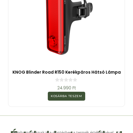
KNOG Blinder Road R150 Kerékpáros Hátsó Lámpa
0
24.990
Ft
a
z
KOSÁRBA TESZEM
5
-
b
ő
l
Segíts másoknak is a döntésben a termék értékelésével. Az