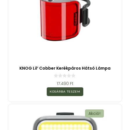
KNOG Lil’ Cobber Kerékpáros Hátsó Lámpa
0
17.490
Ft
a
z
KOSÁRBA TESZEM
5
-
b
ő
l
Akció!