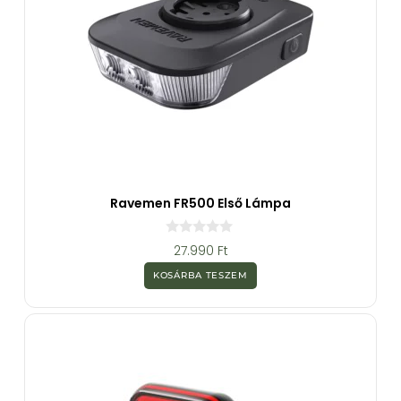
Ravemen FR500 Első Lámpa
0
27.990
Ft
a
z
KOSÁRBA TESZEM
5
-
b
ő
l