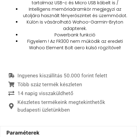
tartalmaz USB-c és Micro USB kábelt is /
Intelligens memóriaáramkör megjegyzi az
utoljára használt fényerőszintet és üzemmódot.
Külön is vásárolható Wahoo-Garmin-Bryton
adapterek.
Powerbank funkció
Figyelem
! Az FR300 nem működik az eredeti
Wahoo Element Bolt aero külső rögzítővel!
Ingyenes kiszállítás 50.000 forint felett
Több száz termék készleten
14 napig visszaküldhető
Készletes termékeink megtekinthetők
budapesti üzletünkben
Paraméterek