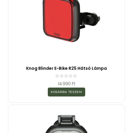
Knog Blinder E-Bike R25 Hátsó Lámpa
0
14.990
Ft
a
z
KOSÁRBA TESZEM
5
-
b
ő
l