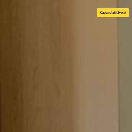
Kapcsolatfelvétel