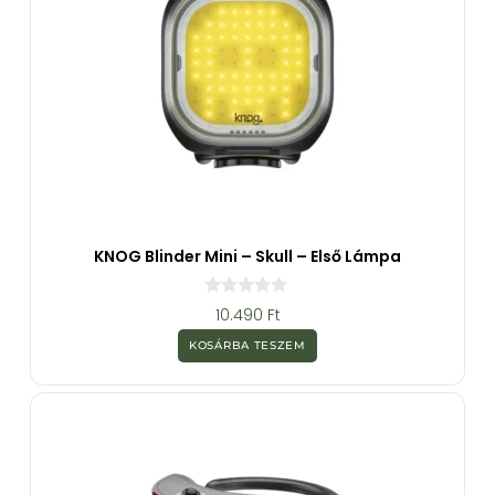
KNOG Blinder Mini – Skull – Első Lámpa
0
10.490
Ft
a
z
KOSÁRBA TESZEM
5
-
b
ő
l