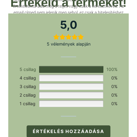
Értékeld a terméket!
értékeléshez add meg a teljes vagy csak a keresztneved. Az
email címed nem jelenik meg sehol, ez csak a hitelesítéshez
szükséges.
5,0
5 vélemények alapján
5 csillag
100%
4 csillag
0%
3 csillag
0%
2 csillag
0%
1 csillag
0%
ÉRTÉKELÉS HOZZÁADÁSA