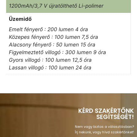
1200mAh/3,7 V újratölthető Li-polimer
Üzemidő
Emelt fényerő : 200 lumen 4 óra
Közepes fényerő : 100 lumen 7,5 óra
Alacsony fényerő : 50 lumen 15 óra
Figyelmeztető villogó : 300 lumen 9 óra
Gyors villogó : 100 lumen 12,5 óra
Lassan villogó : 100 lumen 24 óra
KÉRD SZAKÉRTŐNK
SEGÍTSÉGÉT!
Nem vagy biztos a választásban?
Írj nekünk, vagy hívd szakértőnket!