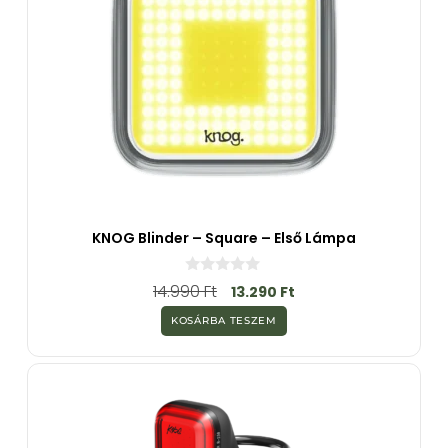
KNOG Blinder – Square – Első Lámpa
0
14.990
Ft
13.290
Ft
a
z
KOSÁRBA TESZEM
5
-
b
ő
l