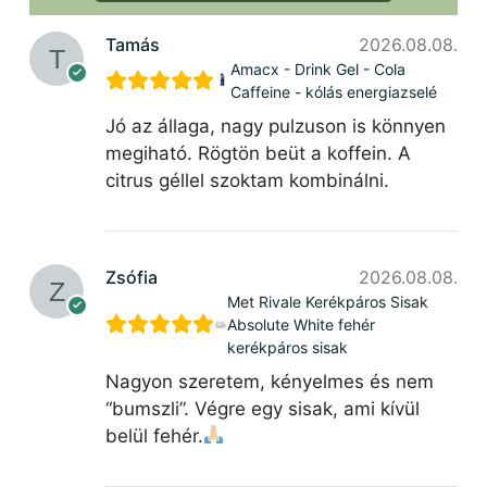
Tamás
2026.08.08.
Amacx - Drink Gel - Cola
Caffeine - kólás energiazselé
Jó az állaga, nagy pulzuson is könnyen
megiható. Rögtön beüt a koffein. A
citrus géllel szoktam kombinálni.
Zsófia
2026.08.08.
Met Rivale Kerékpáros Sisak
Absolute White fehér
kerékpáros sisak
Nagyon szeretem, kényelmes és nem
“bumszli”. Végre egy sisak, ami kívül
belül fehér.