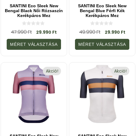
SANTINI Eco Sleek New
SANTINI Eco Sleek New
Bengal Black Női Rózsaszín
Bengal Blue Férfi Kék
Kerékpáros Mez
Kerékpáros Mez
0
0
47.990
Ft
49.990
Ft
29.990
Ft
29.990
Ft
a
a
z
z
5
5
MÉRET VÁLASZTÁSA
MÉRET VÁLASZTÁSA
-
-
b
b
ő
ő
l
l
Akció!
Akció!
SANTINI Eco Sleek New
SANTINI Eco Sleek New