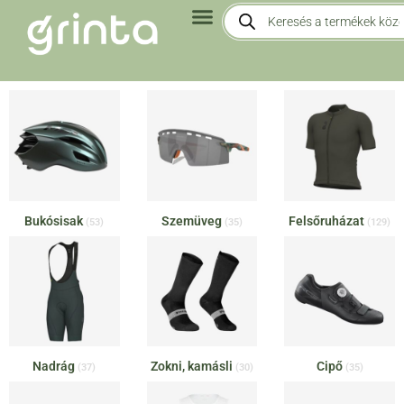
Bukósisak
Szemüveg
Felsőruházat
(53)
(35)
(129)
Nadrág
Zokni, kamásli
Cipő
(37)
(30)
(35)