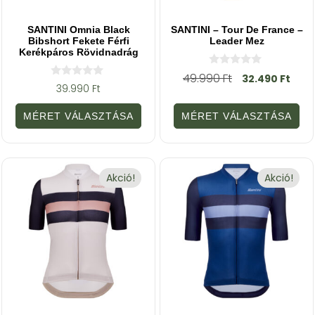
SANTINI Omnia Black
SANTINI – Tour De France –
Bibshort Fekete Férfi
Leader Mez
Kerékpáros Rövidnadrág
0
49.990
Ft
32.490
Ft
a
0
39.990
Ft
z
a
5
z
-
5
MÉRET VÁLASZTÁSA
MÉRET VÁLASZTÁSA
b
-
ő
b
l
ő
l
Akció!
Akció!