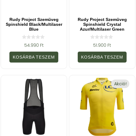
Rudy Project Szemüveg
Rudy Project Szemüveg
Spinshield Black/Multilaser
Spinshield Crystal
Blue
Azur/Multilaser Green
0
0
54.990
Ft
51.900
Ft
a
a
z
z
5
5
KOSÁRBA TESZEM
KOSÁRBA TESZEM
-
-
b
b
ő
ő
l
l
Akció!