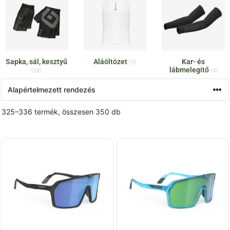
Sapka, sál, kesztyű
Aláöltözet
Kar- és
(7)
lábmelegítő
(24)
(4)
325–336 termék, összesen 350 db