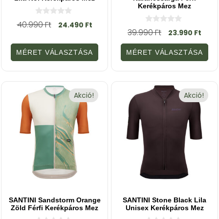
Kerékpáros Mez
0
40.990
Ft
24.490
Ft
a
0
39.990
Ft
23.990
Ft
z
a
5
z
-
5
MÉRET VÁLASZTÁSA
MÉRET VÁLASZTÁSA
b
-
ő
b
l
ő
l
Akció!
Akció!
SANTINI Sandstorm Orange
SANTINI Stone Black Lila
Zöld Férfi Kerékpáros Mez
Unisex Kerékpáros Mez