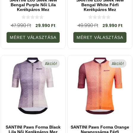
Bengal Purple Női Lila
Bengal White Férfi
Kerékpáros Mez
Kerékpáros Mez
0
0
47.990
Ft
49.990
Ft
29.990
Ft
29.990
Ft
a
a
z
z
5
5
MÉRET VÁLASZTÁSA
MÉRET VÁLASZTÁSA
-
-
b
b
ő
ő
l
l
Akció!
Akció!
SANTINI Paws Forma Black
SANTINI Paws Forma Orange
Lila Női Kerékpáros Mez
Narancssárga Férfi