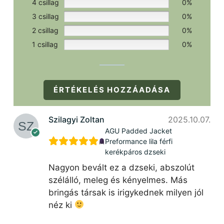
4 csillag
0%
3 csillag
0%
2 csillag
0%
1 csillag
0%
ÉRTÉKELÉS HOZZÁADÁSA
Szilagyi Zoltan
2025.10.07.
AGU Padded Jacket
Preformance lila férfi
kerékpáros dzseki
Nagyon bevált ez a dzseki, abszolút
szélálló, meleg és kényelmes. Más
bringás társak is irigykednek milyen jól
néz ki