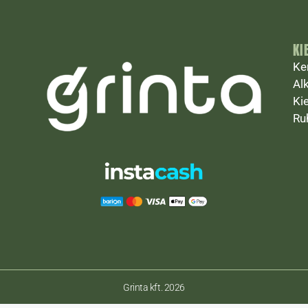
KI
Ke
Al
Ki
Ru
Grinta kft. 2026