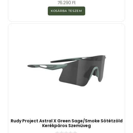
0
76.290
Ft
a
z
KOSÁRBA TESZEM
5
-
b
ő
l
Rudy Project Astral X Green Sage/Smoke Sötétzöld
Kerékpáros Szemüveg