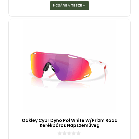
z
KOSÁRBA TESZEM
5
-
b
ő
l
Oakley Cybr Dyno Pol White W/Prizm Road
Kerékpáros Napszemüveg