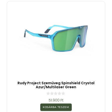
Rudy Project Szemüveg Spinshield Crystal
Azur/Multilaser Green
0
51.900
Ft
a
z
KOSÁRBA TESZEM
5