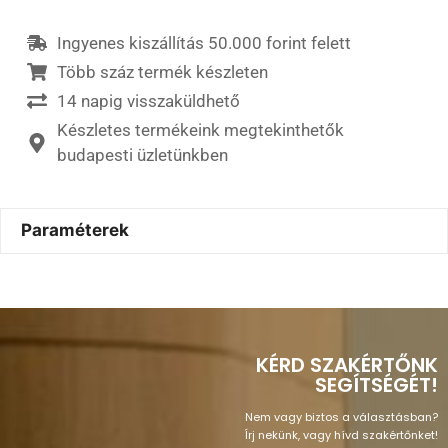
Ingyenes kiszállítás 50.000 forint felett
Több száz termék készleten
14 napig visszaküldhető
Készletes termékeink megtekinthetők
budapesti üzletünkben
Paraméterek
KÉRD SZAKÉRTŐNK
SEGÍTSÉGÉT!
Nem vagy biztos a választásban?
Írj nekünk, vagy hívd szakértőnket!