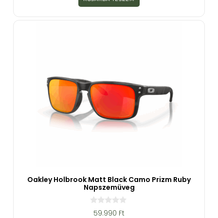
5
-
b
ő
l
Oakley Holbrook Matt Black Camo Prizm Ruby
Napszemüveg
0
59.990
Ft
a