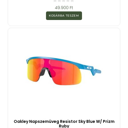
0
49.900
Ft
a
z
KOSÁRBA TESZEM
5
-
b
ő
l
Oakley Napszemüveg Resistor Sky Blue W/ Prizm
Ruby