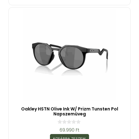
-
b
ő
l
Oakley HSTN Olive Ink W/ Prizm Tunsten Pol
Napszemüveg
0
69.990
Ft
a
z
KOSÁRBA TESZEM