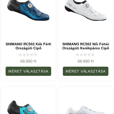
SHIMANO RC502 Kék Férfi
SHIMANO RC502 Női Fehér
Országúti Cipő
Országúti Kerékpáros Cipő
0
0
66.990
Ft
66.990
Ft
a
a
z
z
5
5
MÉRET VÁLASZTÁSA
MÉRET VÁLASZTÁSA
-
-
b
b
ő
ő
l
l