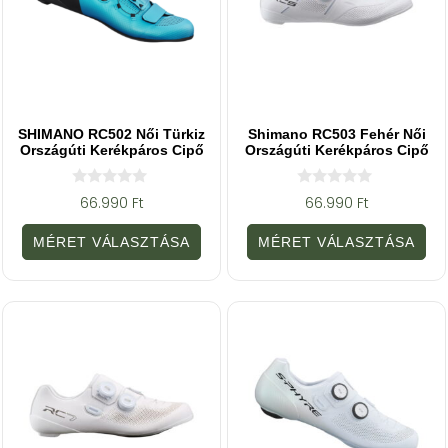
SHIMANO RC502 Női Türkiz
Shimano RC503 Fehér Női
Országúti Kerékpáros Cipő
Országúti Kerékpáros Cipő
0
0
66.990
Ft
66.990
Ft
a
a
z
z
5
5
MÉRET VÁLASZTÁSA
MÉRET VÁLASZTÁSA
-
-
b
b
ő
ő
l
l