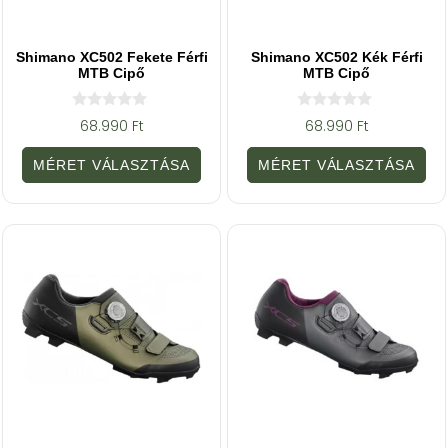
Shimano XC502 Fekete Férfi
Shimano XC502 Kék Férfi
MTB Cipő
MTB Cipő
0
0
68.990
Ft
68.990
Ft
a
a
z
z
5
5
MÉRET VÁLASZTÁSA
MÉRET VÁLASZTÁSA
-
-
b
b
ő
ő
l
l