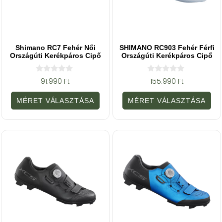
Shimano RC7 Fehér Női
SHIMANO RC903 Fehér Férfi
Országúti Kerékpáros Cipő
Országúti Kerékpáros Cipő
0
0
91.990
Ft
155.990
Ft
a
a
z
z
5
5
MÉRET VÁLASZTÁSA
MÉRET VÁLASZTÁSA
-
-
b
b
ő
ő
l
l