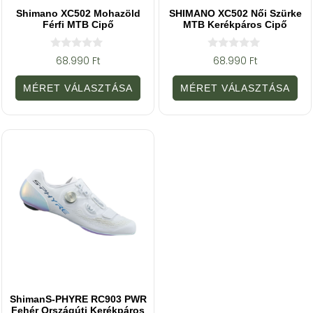
Shimano XC502 Mohazöld
SHIMANO XC502 Női Szürke
Férfi MTB Cipő
MTB Kerékpáros Cipő
0
0
68.990
Ft
68.990
Ft
a
a
z
z
5
5
MÉRET VÁLASZTÁSA
MÉRET VÁLASZTÁSA
-
-
b
b
ő
ő
l
l
ShimanS-PHYRE RC903 PWR
Fehér Országúti Kerékpáros