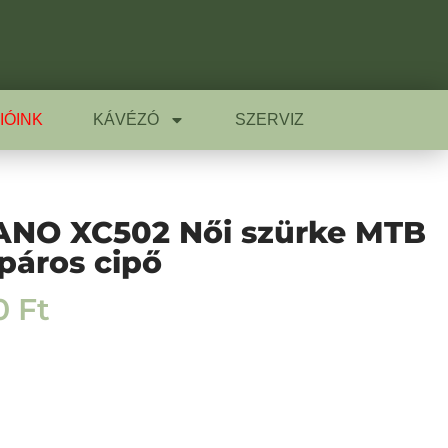
IÓINK
KÁVÉZÓ
SZERVIZ
NO XC502 Női szürke MTB
páros cipő
0
Ft