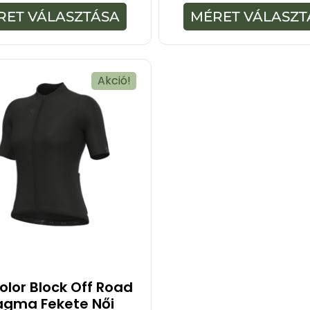
z
-
5
RET VÁLASZTÁSA
MÉRET VÁLASZT
b
-
ő
b
l
ő
l
Akció!
olor Block Off Road
agma Fekete Női