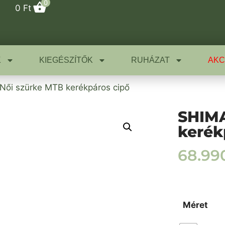
0
0
Ft
K
KIEGÉSZÍTŐK
RUHÁZAT
AKC
ői szürke MTB kerékpáros cipő
SHIMA
kerék
68.99
Méret