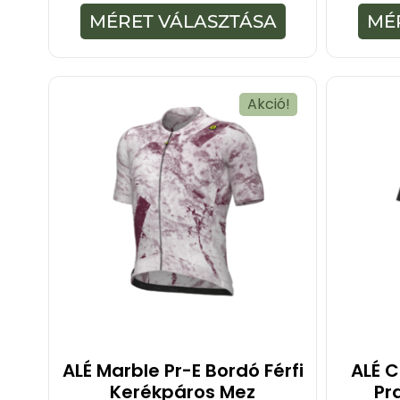
-
MÉRET VÁLASZTÁSA
MÉ
b
ő
l
Akció!
ALÉ Marble Pr-E Bordó Férfi
ALÉ C
Kerékpáros Mez
Pr