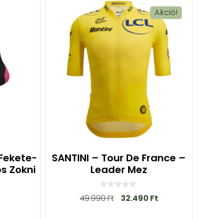
Akció!
 Fekete-
SANTINI – Tour De France –
s Zokni
Leader Mez
0
49.990
Ft
32.490
Ft
a
z
5