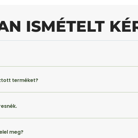
AN ISMÉTELT KÉ
ztott terméket?
resnék.
elel meg?