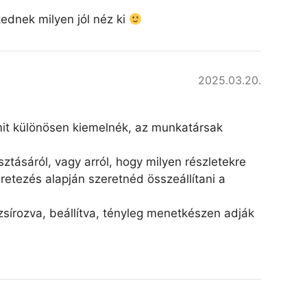
kednek milyen jól néz ki
2025.03.20.
amit különösen kiemelnék, az munkatársak
ztásáról, vagy arról, hogy milyen részletekre
retezés alapján szeretnéd összeállítani a
írozva, beállítva, tényleg menetkészen adják