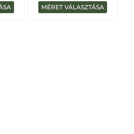
-
ÁSA
MÉRET VÁLASZTÁSA
b
ő
l