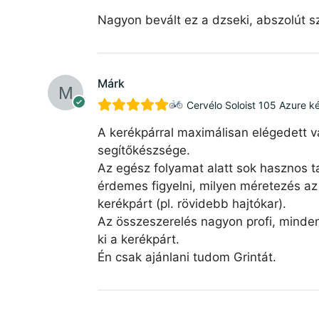
Nagyon bevált ez a dzseki, abszolút sz
Márk
Cervélo Soloist 105 Azure k
A kerékpárral maximálisan elégedett v
segítőkészsége.
Az egész folyamat alatt sok hasznos ta
érdemes figyelni, milyen méretezés az 
kerékpárt (pl. rövidebb hajtókar).
Az összeszerelés nagyon profi, minde
ki a kerékpárt.
Én csak ajánlani tudom Grintát.