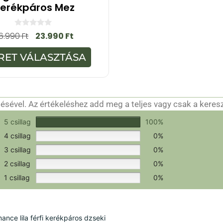
erékpáros Mez
0
6.990
Ft
23.990
Ft
a
z
5
RET VÁLASZTÁSA
-
b
ő
l
sével. Az értékeléshez add meg a teljes vagy csak a keres
csak a hitelesítéshez szükséges.
Értékeld a terméket!
5 csillag
100%
4 csillag
0%
3 csillag
0%
2 csillag
0%
1 csillag
0%
ce lila férfi kerékpáros dzseki