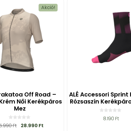
Akció!
rakatoa Off Road –
ALÉ Accessori Sprint
 Krém Női Kerékpáros
Rózsaszín Kerékpáro
Mez
0
8.190
Ft
a
0
5.990
Ft
28.990
Ft
z
a
5