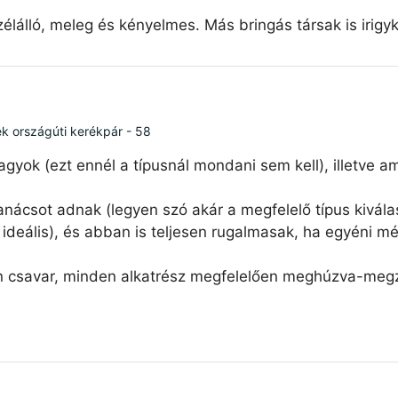
élálló, meleg és kényelmes. Más bringás társak is irigy
ék országúti kerékpár - 58
agyok (ezt ennél a típusnál mondani sem kell), illetve 
nácsot adnak (legyen szó akár a megfelelő típus kiválas
ideális), és abban is teljesen rugalmasak, ha egyéni mé
n csavar, minden alkatrész megfelelően meghúzva-megzs