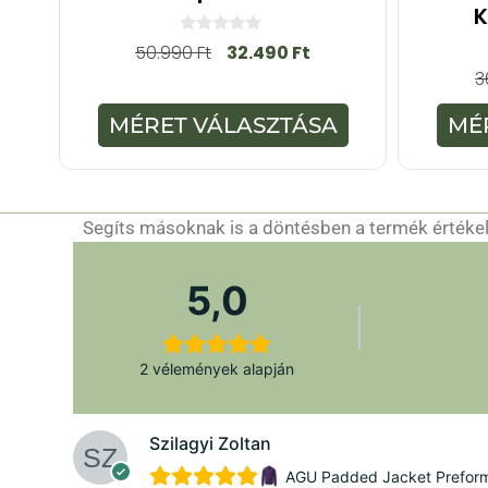
K
0
50.990
Ft
32.490
Ft
a
3
z
5
-
MÉRET VÁLASZTÁSA
MÉ
b
ő
l
Segíts másoknak is a döntésben a termék értékelé
5,0
2 vélemények alapján
Szilagyi Zoltan
AGU Padded Jacket Preforman