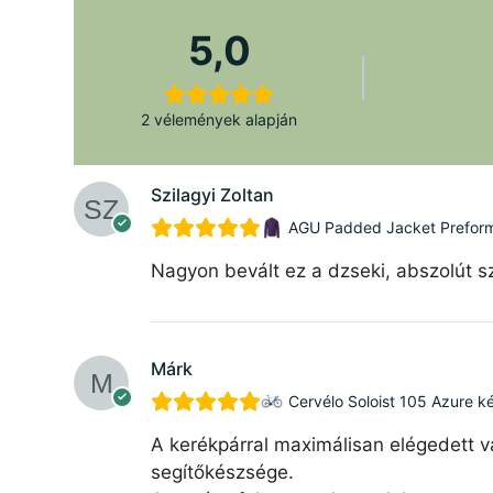
5,0
2 vélemények alapján
Szilagyi Zoltan
AGU Padded Jacket Preforman
Nagyon bevált ez a dzseki, abszolút sz
Márk
Cervélo Soloist 105 Azure k
A kerékpárral maximálisan elégedett v
segítőkészsége.