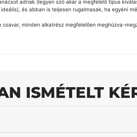
nácsot adnak (legyen szó akár a megfelelő típus kiválas
ideális), és abban is teljesen rugalmasak, ha egyéni mé
n csavar, minden alkatrész megfelelően meghúzva-megzs
AN ISMÉTELT KÉ