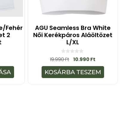
te/fehér
AGU Seamless Bra White
et 2
Női Kerékpáros Aláöltözet
t
L/XL
0
19.990
Ft
10.990
Ft
a
z
5
ÁSA
KOSÁRBA TESZEM
-
b
ő
l