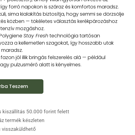
 így forró napokon is száraz és komfortos maradsz.
küli, sima kialakítás biztosítja, hogy semmi se dörzsölje
és közben — tökéletes választás kerékpározáshoz
ntenzív mozgáshoz.
 Polygiene
Stay Fresh
technológia tartósan
zza a kellemetlen szagokat, így hosszabb utak
ss maradsz.
fazon jól illik bringás felszerelés alá — például
agy pulzusmérő alatt is kényelmes.
rba Teszem
 kiszállítás 50.000 forint felett
áz termék készleten
 visszaküldhető