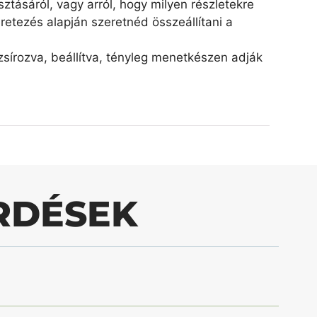
ztásáról, vagy arról, hogy milyen részletekre
retezés alapján szeretnéd összeállítani a
írozva, beállítva, tényleg menetkészen adják
RDÉSEK