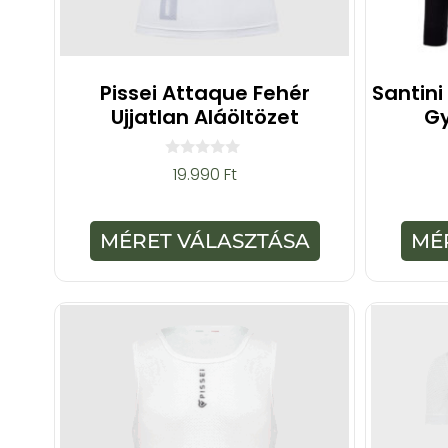
Pissei Attaque Fehér
Santini
Ujjatlan Aláöltözet
Gy
0
19.990
Ft
a
z
5
-
MÉRET VÁLASZTÁSA
MÉ
b
ő
l