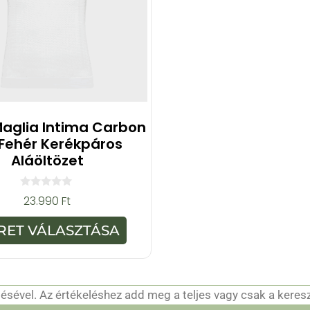
Maglia Intima Carbon
Fehér Kerékpáros
Aláöltözet
0
23.990
Ft
a
z
5
RET VÁLASZTÁSA
-
b
ő
l
sével. Az értékeléshez add meg a teljes vagy csak a keres