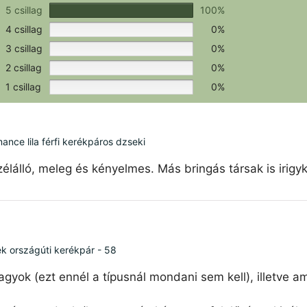
csak a hitelesítéshez szükséges.
Értékeld a terméket!
5 csillag
100%
4 csillag
0%
3 csillag
0%
2 csillag
0%
1 csillag
0%
ce lila férfi kerékpáros dzseki
élálló, meleg és kényelmes. Más bringás társak is irigy
ék országúti kerékpár - 58
agyok (ezt ennél a típusnál mondani sem kell), illetve 