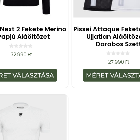
 Next 2 Fekete Merino
Pissei Attaque Feke
apjú Aláöltözet
Ujjatlan Aláöltöz
Darabos Szet
0
32.990
Ft
a
0
27.990
Ft
z
a
5
z
-
5
RET VÁLASZTÁSA
MÉRET VÁLASZT
b
-
ő
b
l
ő
l