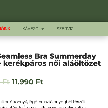
IÓINK
KÁVÉZÓ
SZERVIZ
Seamless Bra Summerday
 kerékpáros női aláöltözet
0
Ft
11.990
Ft
elltartó könnyű, légáteresztő anyagból készült
n + poliészter), amely villámgyorsan elvezeti az