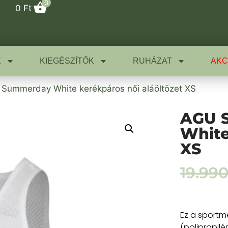
0
0
Ft
K
KIEGÉSZÍTŐK
RUHÁZAT
AKC
Summerday White kerékpáros női aláöltözet XS
AGU 
White
XS
19.99
Ez a sportm
(polipropilé