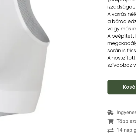
izzadságot,
A varrás nél
a bőröd edz
vagy más i
A beépített
megakadályo
során is fri
A hosszított 
szívdoboz v
Kosá
Ingyenes
Több sz
14 napig