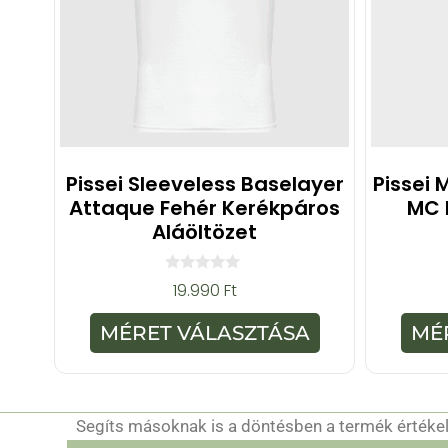
Pissei Sleeveless Baselayer
Pissei 
Attaque Fehér Kerékpáros
MC 
Aláöltözet
0
19.990
Ft
a
z
5
MÉRET VÁLASZTÁSA
MÉ
-
b
ő
l
Segíts másoknak is a döntésben a termék értékelé