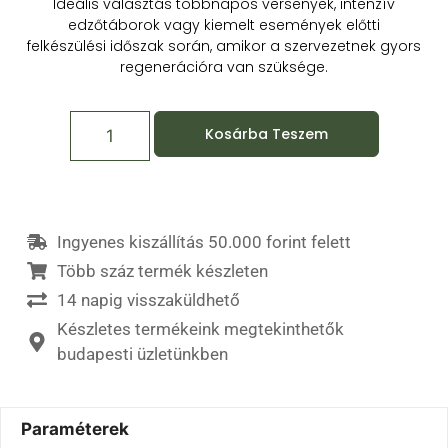
Ideális választás többnapos versenyek, intenzív
edzőtáborok vagy kiemelt események előtti
felkészülési időszak során, amikor a szervezetnek gyors
regenerációra van szüksége.
Kosárba Teszem
Ingyenes kiszállítás 50.000 forint felett
Több száz termék készleten
14 napig visszaküldhető
Készletes termékeink megtekinthetők
budapesti üzletünkben
Paraméterek