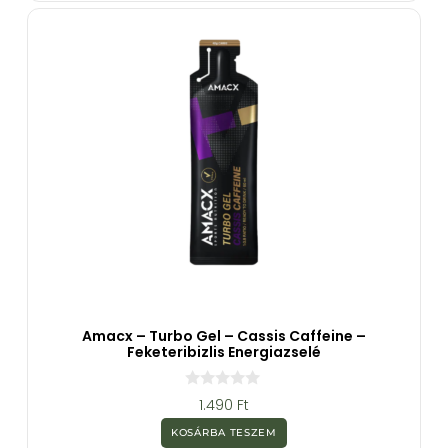
Amacx – Turbo Gel – Cassis Caffeine –
Feketeribizlis Energiazselé
0
1.490
Ft
a
z
KOSÁRBA TESZEM
5