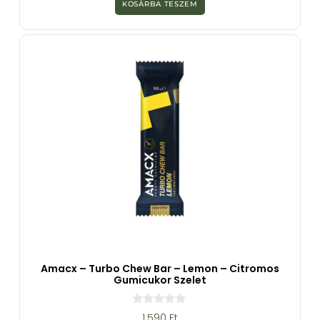
z
KOSÁRBA TESZEM
5
-
b
ő
l
Amacx – Turbo Chew Bar – Lemon – Citromos
Gumicukor Szelet
0
1.590
Ft