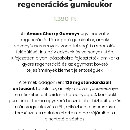
regenerációs gumicukor
1.390
Ft
Az
Amacx Cherry Gummy+
egy innovatív
regenerációt támogató gumicukor, amely
savanyúcseresznye-kivonattal segíti a sportolók
felépülését intenzív edzések és versenyek után.
Kifejezetten olyan időszakokra fejlesztették, amikor a
gyors regeneráció és az egymást követő
teljesítmények kiemelt jelentőségűek.
A termék adagonként
125 mg standardizált
antociánt
tartalmaz, amely a savanyúcseresznye
természetes antioxidáns hatóanyaga. A kompakt
gumicukor forma egyszerű használatot biztosít edzés
után vagy lefekvés előtt, miközben a cseresznye
természetes melatonintartalma hozzájárulhat a
pihentető alváshoz.