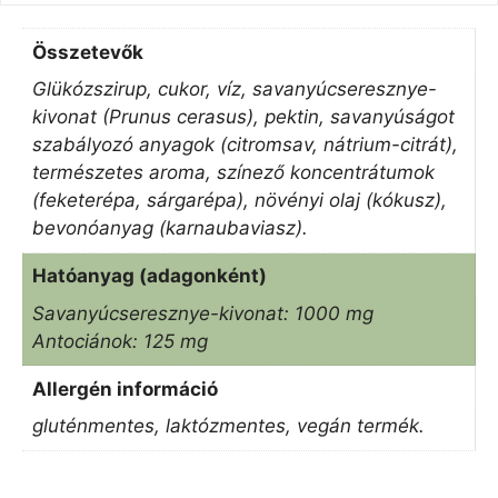
Összetevők
Glükózszirup, cukor, víz, savanyúcseresznye-
kivonat (Prunus cerasus), pektin, savanyúságot
szabályozó anyagok (citromsav, nátrium-citrát),
természetes aroma, színező koncentrátumok
(feketerépa, sárgarépa), növényi olaj (kókusz),
bevonóanyag (karnaubaviasz).
Hatóanyag (adagonként)
Savanyúcseresznye-kivonat: 1000 mg
Antociánok: 125 mg
Allergén információ
gluténmentes, laktózmentes, vegán termék.