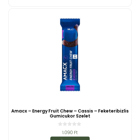
-
b
ő
l
Amacx – Energy Fruit Chew – Cassis – Feketeribizlis
Gumicukor Szelet
0
1.090
Ft
a
z