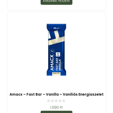
KOSÁRBA TESZEM
5
-
b
ő
l
Amacx – Fast Bar – Vanilla – Vaníliás Energiaszelet
0
1.090
Ft
a