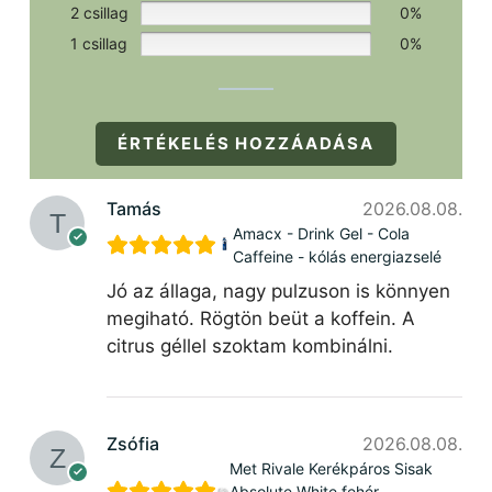
2 csillag
0%
1 csillag
0%
ÉRTÉKELÉS HOZZÁADÁSA
Tamás
2026.08.08.
Amacx - Drink Gel - Cola
Caffeine - kólás energiazselé
Jó az állaga, nagy pulzuson is könnyen
megiható. Rögtön beüt a koffein. A
citrus géllel szoktam kombinálni.
Zsófia
2026.08.08.
Met Rivale Kerékpáros Sisak
Absolute White fehér