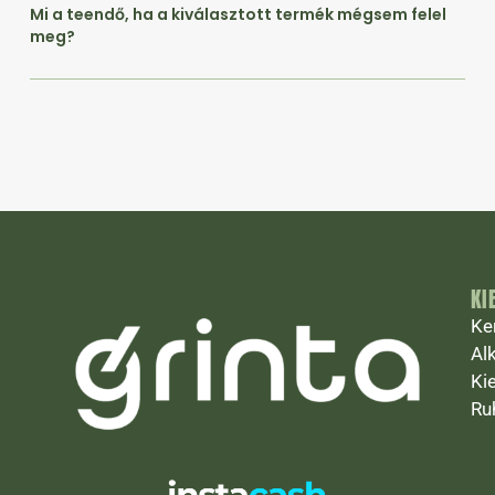
Mi a teendő, ha a kiválasztott termék mégsem felel
meg?
KI
Ke
Al
Ki
Ru