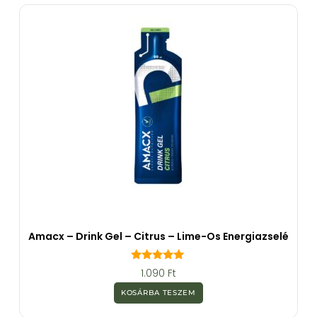
ő
l
Amacx – Drink Gel – Citrus – Lime-Os Energiazselé
5.00
1.090
Ft
az 5-ből
KOSÁRBA TESZEM