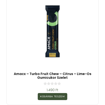
Amacx – Turbo Fruit Chew – Citrus – Lime-Os
Gumicukor Szelet
0
1.490
Ft
a
z
KOSÁRBA TESZEM
5
-
b