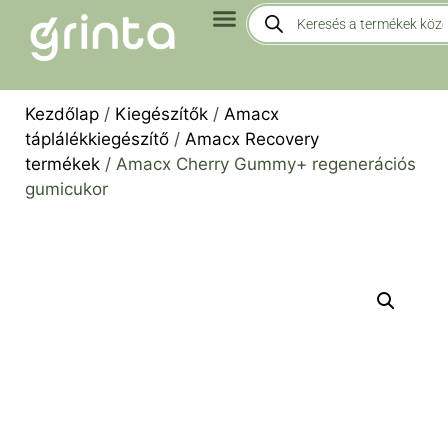
Kezdőlap
/
Kiegészítők
/
Amacx
táplálékkiegészítő
/
Amacx Recovery
termékek
/ Amacx Cherry Gummy+ regenerációs
gumicukor