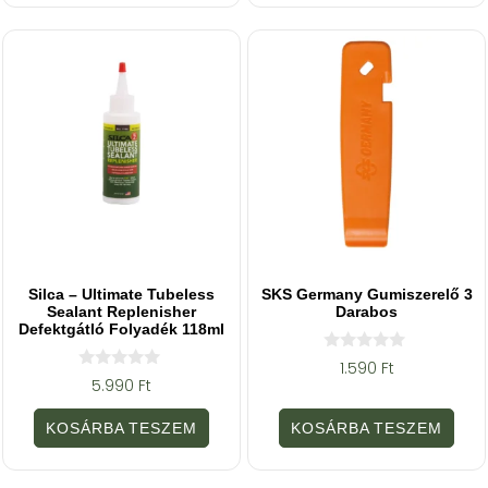
l
ő
l
Silca – Ultimate Tubeless
SKS Germany Gumiszerelő 3
Sealant Replenisher
Darabos
Defektgátló Folyadék 118ml
0
1.590
Ft
a
0
5.990
Ft
z
a
5
z
-
5
KOSÁRBA TESZEM
KOSÁRBA TESZEM
b
-
ő
b
l
ő
l