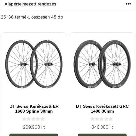
25–36 termék, összesen 45 db
DT Swiss Kerékszett ER
DT Swiss Kerékszett GRC
1600 Spline 30mm
1400 30mm
0
0
269.900
Ft
846.300
Ft
a
a
z
z