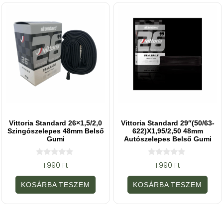
Vittoria Standard 26×1,5/2,0
Vittoria Standard 29″(50/63-
Szingószelepes 48mm Belső
622)x1,95/2,50 48mm
Gumi
Autószelepes Belső Gumi
0
0
1.990
Ft
1.990
Ft
a
a
z
z
5
5
KOSÁRBA TESZEM
KOSÁRBA TESZEM
-
-
b
b
ő
ő
l
l