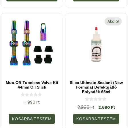
ő
b
l
ő
l
Akció!
Muc-Off Tubeless Valve Kit
Silca Ultimate Sealant (New
44mm Oil Slick
Formula) Defektgátló
Folyadék 65ml
0
11.990
Ft
a
0
2.990
Ft
2.690
Ft
z
a
5
z
-
5
KOSÁRBA TESZEM
KOSÁRBA TESZEM
b
-
ő
b