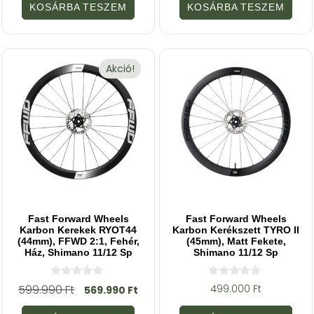
5
5
KOSÁRBA TESZEM
KOSÁRBA TESZEM
-
-
b
b
ő
ő
l
l
Akció!
Fast Forward Wheels
Fast Forward Wheels
Karbon Kerekek RYOT44
Karbon Kerékszett TYRO II
(44mm), FFWD 2:1, Fehér,
(45mm), Matt Fekete,
Ház, Shimano 11/12 Sp
Shimano 11/12 Sp
0
0
599.990
Ft
499.000
Ft
569.990
Ft
a
a
z
z