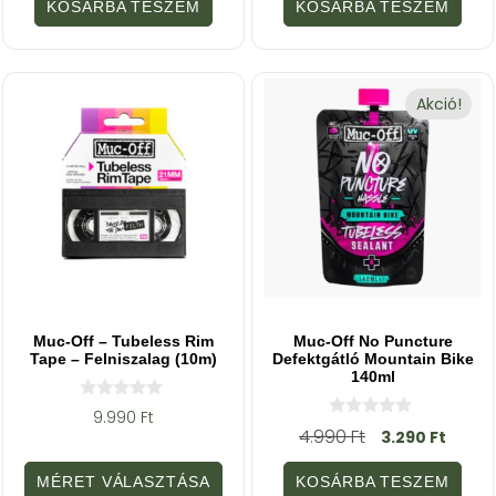
5
5
KOSÁRBA TESZEM
KOSÁRBA TESZEM
-
-
b
b
ő
ő
l
l
Akció!
Muc-Off – Tubeless Rim
Muc-Off No Puncture
Tape – Felniszalag (10m)
Defektgátló Mountain Bike
140ml
0
9.990
Ft
a
0
4.990
Ft
3.290
Ft
z
a
5
z
-
5
MÉRET VÁLASZTÁSA
KOSÁRBA TESZEM
b
-