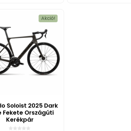
ő
l
Akció!
lo Soloist 2025 Dark
e Fekete Országúti
Kerékpár