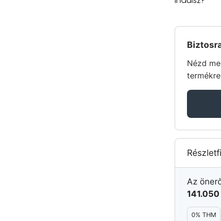
indulsz?
Biztosr
Nézd meg
termékre
Részletf
Az öner
141.05
0% THM