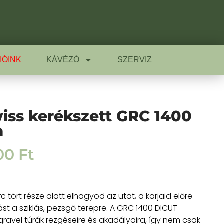
IÓINK
KÁVÉZÓ
SZERVIZ
iss kerékszett GRC 1400
m
00
Ft
tört része alatt elhagyod az utat, a karjaid előre
tást a sziklás, pezsgő terepre. A GRC 1400 DICUT
 gravel túrák rezgéseire és akadályaira, így nem csak