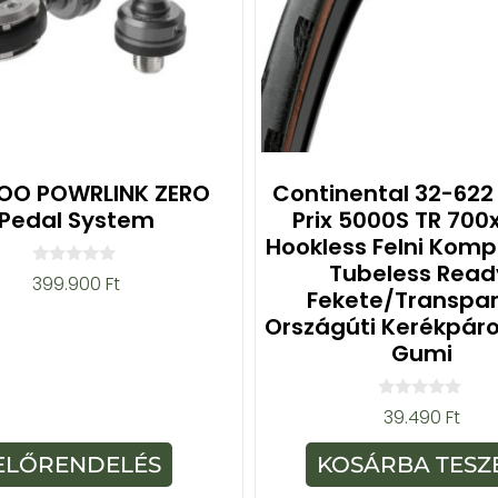
O POWRLINK ZERO
Continental 32-622
Pedal System
Prix 5000S TR 700
Hookless Felni Kompa
Tubeless Read
0
399.900
Ft
a
Fekete/transpa
z
Országúti Kerékpáro
5
-
Gumi
b
ő
l
0
39.490
Ft
a
z
5
ELŐRENDELÉS
KOSÁRBA TESZ
-
b