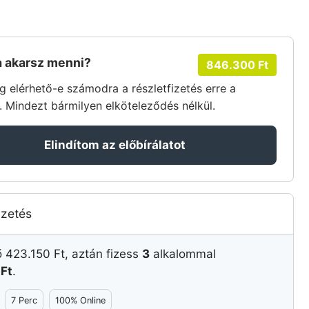
a akarsz menni?
846.300
Ft
 elérhető-e számodra a részletfizetés erre a
. Mindezt bármilyen elköteleződés nélkül.
Elindítom az előbírálatot
izetés
ő
423.150
Ft
, aztán fizess
3
alkalommal
0
Ft
.
7 Perc
100% Online