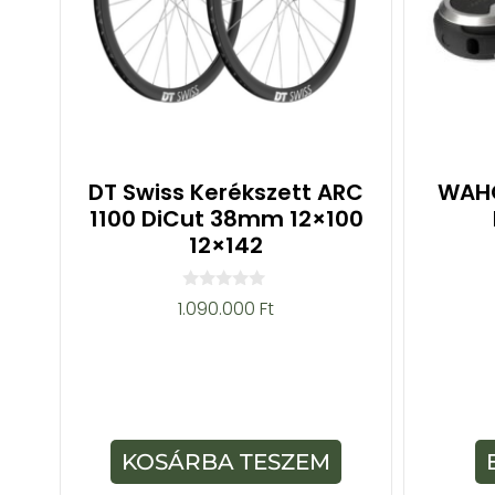
DT Swiss Kerékszett ARC
WAHO
1100 DiCut 38mm 12×100
12×142
0
1.090.000
Ft
a
z
5
-
b
ő
l
KOSÁRBA TESZEM