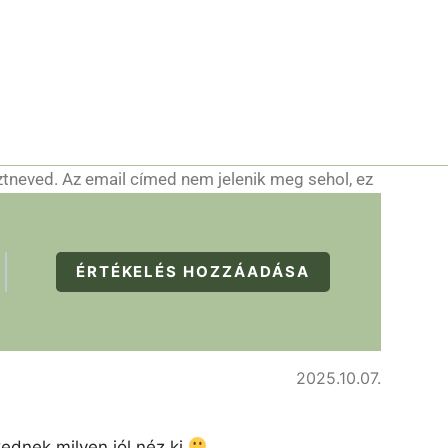
ztneved. Az email címed nem jelenik meg sehol, ez
ÉRTÉKELÉS HOZZÁADÁSA
2025.10.07.
kednek milyen jól néz ki