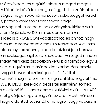
 az árnyékodat és a gátlásaidat is magad mögött
A két különböző felnimagassággal kihasználhatod a
ságot, hogy zökkenőmentesen, sebességgel haladj
s, pezsgő kavicsos szakaszokon, vagy
n vágj neki a verhetetlen ösvények sziklákon való
atlanságának. Az 50 mm-es aerodinamikai
ás ideális a KOM/QOM vadászathoz és ahhoz, hogy
átaidat a kedvenc kavicsos szakaszodon. A 30 mm
 alacsony kormánynyomatéka biztosítja a hosszú
rán szükséges agilitást, felszabadítva téged minden
Mindkét felni kész állapotban kerül ki a formából egy új,
tatott gyártási eljárásnak köszönhetően, amely
 a végső bevonat szükségességét. Ezáltal a
könnyű, mégis tartós lesz, és garantálja, hogy kitűnsz
 A 240 DICUT kerékagy ideális teljesítmény-tömeg
 az ellenálló DT aero comp II küllőkkel az új GRC 1400
k alig várják, hogy elhagyják az utat. Most már csak
, hogy eldöntsd. Leszálltál a horogról, vagy vadászni