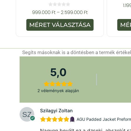
1.1
0
999.000
Ft
–
2.599.000
Ft
a
z
5
MÉRET VÁLASZTÁSA
MÉ
-
b
ő
l
Segíts másoknak is a döntésben a termék értékelé
5,0
2 vélemények alapján
Szilagyi Zoltan
AGU Padded Jacket Preforman
Nagyon bevált ez a dzseki, abszolút sz