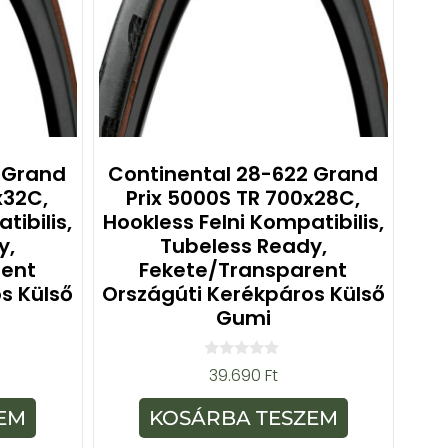
 Grand
Continental 28-622 Grand
x32C,
Prix 5000S TR 700x28C,
tibilis,
Hookless Felni Kompatibilis,
y,
Tubeless Ready,
rent
Fekete/transparent
s Külső
Országúti Kerékpáros Külső
Gumi
0
39.690
Ft
a
z
5
EM
KOSÁRBA TESZEM
-
b