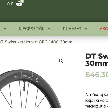
0
0
Ft
K
KIEGÉSZÍTŐK
RUHÁZAT
AKC
DT Swiss kerékszett GRC 1400 30mm
DT Sw
30m
846.3
A másodperc 
látják a vál
felkészült a