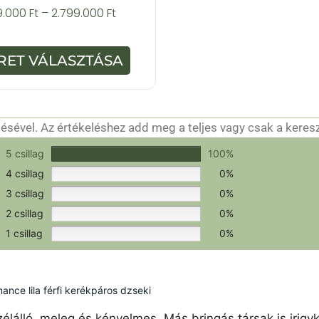
0
99.000
Ft
–
2.799.000
Ft
a
z
5
-
RET VÁLASZTÁSA
b
ő
l
sével. Az értékeléshez add meg a teljes vagy csak a keres
csak a hitelesítéshez szükséges.
Értékeld a terméket!
5 csillag
100%
4 csillag
0%
3 csillag
0%
2 csillag
0%
1 csillag
0%
ce lila férfi kerékpáros dzseki
élálló, meleg és kényelmes. Más bringás társak is irigy