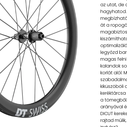
az utat, de
hagyhatod. 
megbízható
át a ropogó
magabiztosa
kiszámíthat
optimalizál
legyőzd bar
magas felni
kalandok so
korlát alól. 
szabadalmaz
kiküszöböli
keréktárcsa 
a tömegből.
arányával és
DICUT kereke
rajtad múlik