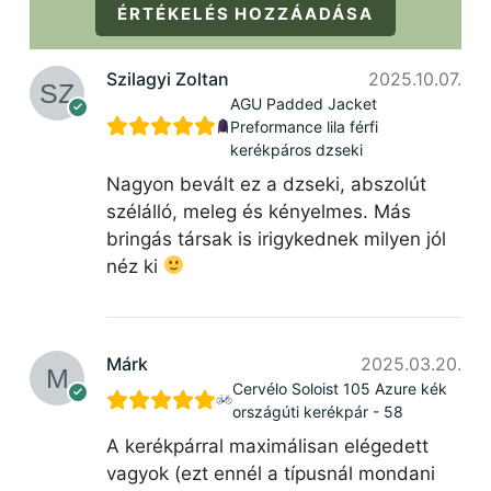
ÉRTÉKELÉS HOZZÁADÁSA
Szilagyi Zoltan
2025.10.07.
AGU Padded Jacket
Preformance lila férfi
kerékpáros dzseki
Nagyon bevált ez a dzseki, abszolút
szélálló, meleg és kényelmes. Más
bringás társak is irigykednek milyen jól
néz ki
Márk
2025.03.20.
Cervélo Soloist 105 Azure kék
országúti kerékpár - 58
A kerékpárral maximálisan elégedett
vagyok (ezt ennél a típusnál mondani