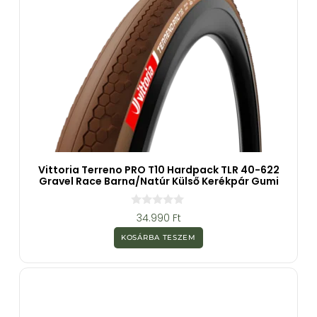
Vittoria Terreno PRO T10 Hardpack TLR 40-622
Gravel Race Barna/natúr Külső Kerékpár Gumi
0
34.990
Ft
a
z
KOSÁRBA TESZEM
5
-
b
ő
l