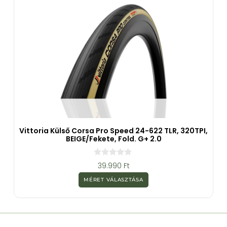
Vittoria Külső Corsa Pro Speed 24-622 TLR, 320TPI,
BEIGE/Fekete, Fold. G+ 2.0
0
39.990
Ft
a
z
MÉRET VÁLASZTÁSA
5
-
b
ő
l