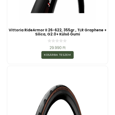
Vittoria RideArmor II 26-622, 355gr., TLR Graphene +
Silica, G2.0+ Külső Gumi
0
29.990
Ft
a
z
KOSÁRBA TESZEM
5
-
b
ő
l