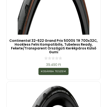
Continental 32-622 Grand Prix 5000S TR 700x32C,
Hookless Felni Kompatibilis, Tubeless Ready,
Fekete/transparent Országúti Kerékpáros Külső
Gumi
0
39.490
Ft
a
z
KOSÁRBA TESZEM
5
-
b
ő
l