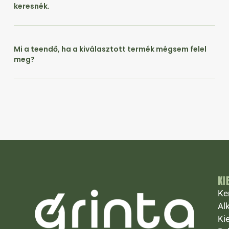
keresnék.
Mi a teendő, ha a kiválasztott termék mégsem felel
meg?
KI
Ke
Al
Ki