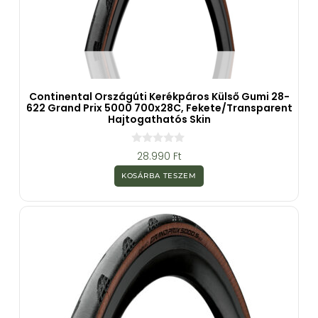
Continental Országúti Kerékpáros Külső Gumi 28-
622 Grand Prix 5000 700x28C, Fekete/transparent
Hajtogathatós Skin
0
28.990
Ft
a
z
KOSÁRBA TESZEM
5
-
b
ő
l