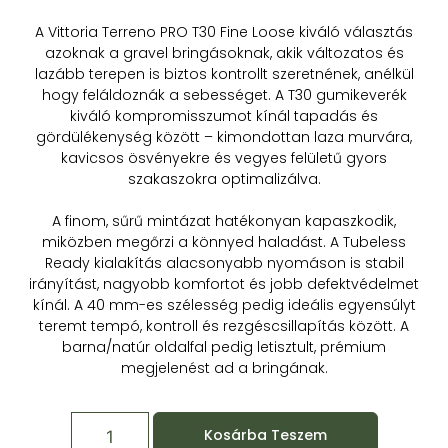
A Vittoria Terreno PRO T30 Fine Loose kiváló választás
azoknak a gravel bringásoknak, akik változatos és
lazább terepen is biztos kontrollt szeretnének, anélkül
hogy feláldoznák a sebességet. A T30 gumikeverék
kiváló kompromisszumot kínál tapadás és
gördülékenység között – kimondottan laza murvára,
kavicsos ösvényekre és vegyes felületű gyors
szakaszokra optimalizálva.
A finom, sűrű mintázat hatékonyan kapaszkodik,
miközben megőrzi a könnyed haladást. A Tubeless
Ready kialakítás alacsonyabb nyomáson is stabil
irányítást, nagyobb komfortot és jobb defektvédelmet
kínál. A 40 mm-es szélesség pedig ideális egyensúlyt
teremt tempó, kontroll és rezgéscsillapítás között. A
barna/natúr oldalfal pedig letisztult, prémium
megjelenést ad a bringának.
Kosárba Teszem