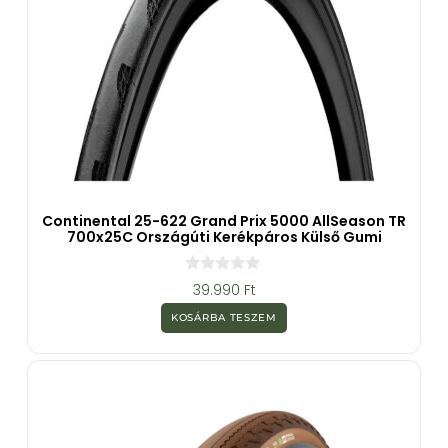
Continental 25-622 Grand Prix 5000 AllSeason TR
700x25C Országúti Kerékpáros Külső Gumi
0
39.990
Ft
a
z
KOSÁRBA TESZEM
5
-
b
ő
l