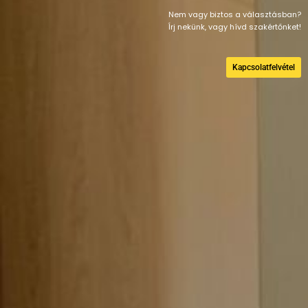
Nem vagy biztos a választásban?
Írj nekünk, vagy hívd szakértőnket!
Kapcsolatfelvétel