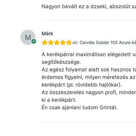
Nagyon bevált ez a dzseki, abszolút sz
Márk
Cervélo Soloist 105 Azure k
A kerékpárral maximálisan elégedett v
segítőkészsége.
Az egész folyamat alatt sok hasznos ta
érdemes figyelni, milyen méretezés az 
kerékpárt (pl. rövidebb hajtókar).
Az összeszerelés nagyon profi, minde
ki a kerékpárt.
Én csak ajánlani tudom Grintát.