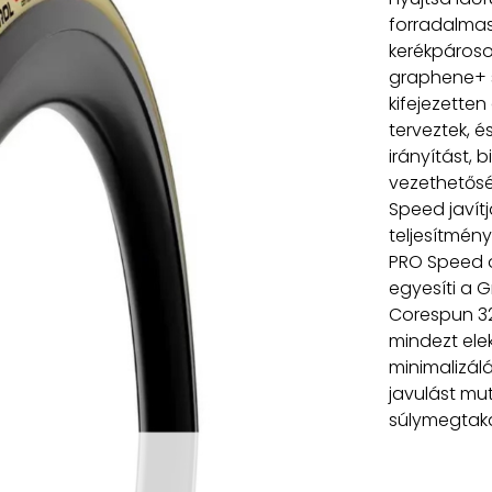
forradalmasí
kerékpároso
graphene+ sz
kifejezette
terveztek, 
irányítást, 
vezethetősé
Speed javítj
teljesítmény
PRO Speed o
egyesíti a G
Corespun 32
mindezt ele
minimalizál
javulást mu
súlymegtakar