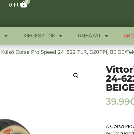
0
0
Ft
K
KIEGÉSZÍTŐK
RUHÁZAT
AKC
a Külső Corsa Pro Speed 24-622 TLR, 320TPI, BEIGE/Fek
Vitto
24-62
BEIGE
39.99
A Corsa PRO
nyújtsa időf