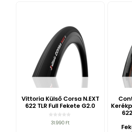
Vittoria Külső Corsa N.EXT
Cont
622 TLR Full Fekete G2.0
Kerékp
622
0
31.990
Ft
a
Fek
z