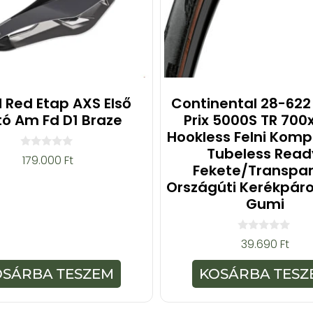
 Red Etap AXS Első
Continental 28-622
tó Am Fd D1 Braze
Prix 5000S TR 700
Hookless Felni Kompa
Tubeless Read
0
179.000
Ft
a
Fekete/transpa
z
Országúti Kerékpáro
5
-
Gumi
b
ő
l
0
39.690
Ft
a
z
5
OSÁRBA TESZEM
KOSÁRBA TESZ
-
b
ő
l