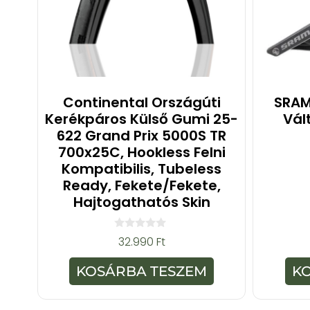
Continental Országúti
SRAM
Kerékpáros Külső Gumi 25-
Vál
622 Grand Prix 5000S TR
700x25C, Hookless Felni
Kompatibilis, Tubeless
Ready, Fekete/fekete,
Hajtogathatós Skin
0
32.990
Ft
a
z
5
KOSÁRBA TESZEM
K
-
b
ő
l