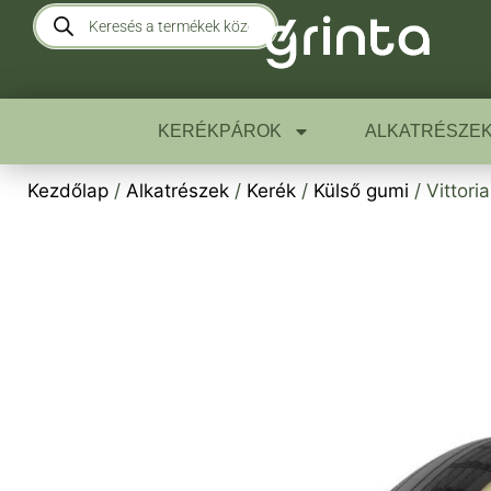
KERÉKPÁROK
ALKATRÉSZE
Kezdőlap
/
Alkatrészek
/
Kerék
/
Külső gumi
/ Vittori