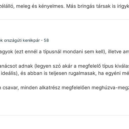
élálló, meleg és kényelmes. Más bringás társak is irigy
ék országúti kerékpár - 58
agyok (ezt ennél a típusnál mondani sem kell), illetve 
nácsot adnak (legyen szó akár a megfelelő típus kiválas
ideális), és abban is teljesen rugalmasak, ha egyéni mé
n csavar, minden alkatrész megfelelően meghúzva-megzs