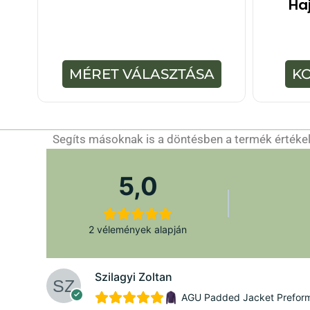
Ha
5
-
b
ő
l
MÉRET VÁLASZTÁSA
K
Segíts másoknak is a döntésben a termék értékelé
5,0
2 vélemények alapján
Szilagyi Zoltan
AGU Padded Jacket Preforman