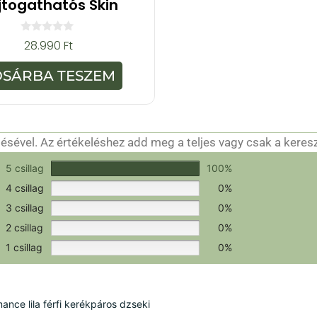
jtogathatós Skin
0
28.990
Ft
a
z
5
OSÁRBA TESZEM
-
b
ő
l
sével. Az értékeléshez add meg a teljes vagy csak a keres
csak a hitelesítéshez szükséges.
Értékeld a terméket!
5 csillag
100%
4 csillag
0%
3 csillag
0%
2 csillag
0%
1 csillag
0%
ce lila férfi kerékpáros dzseki