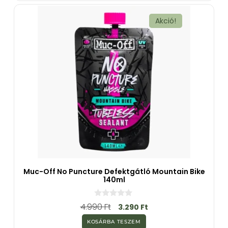
b
ő
l
Akció!
Muc-Off No Puncture Defektgátló Mountain Bike
140ml
0
4.990
Ft
3.290
Ft
a
z
KOSÁRBA TESZEM
5