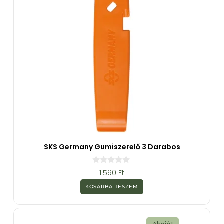
SKS Germany Gumiszerelő 3 Darabos
0
1.590
Ft
a
z
KOSÁRBA TESZEM
5
-
b
ő
l