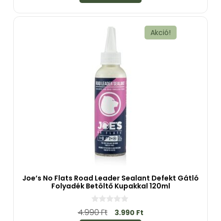
-
b
ő
l
Akció!
Joe’s No Flats Road Leader Sealant Defekt Gátló
Folyadék Betöltő Kupakkal 120ml
0
4.990
Ft
3.990
Ft
a