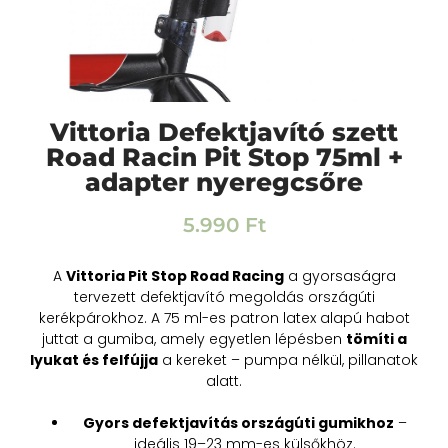
Vittoria Defektjavító szett
Road Racin Pit Stop 75ml +
adapter nyeregcsőre
5.990
Ft
A
Vittoria Pit Stop Road Racing
a gyorsaságra
tervezett defektjavító megoldás országúti
kerékpárokhoz. A 75 ml-es patron latex alapú habot
juttat a gumiba, amely egyetlen lépésben
tömíti a
lyukat és felfújja
a kereket – pumpa nélkül, pillanatok
alatt.
Gyors defektjavítás országúti gumikhoz
–
ideális 19–23 mm-es külsőkhöz.