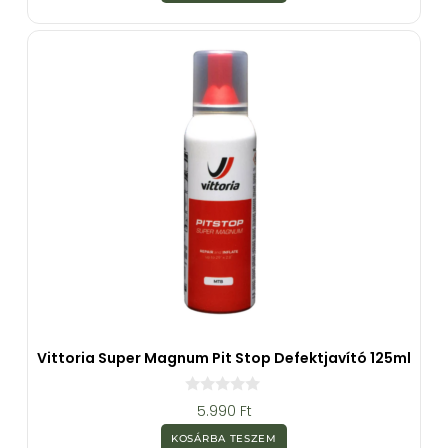
-
b
ő
l
Vittoria Super Magnum Pit Stop Defektjavító 125ml
0
5.990
Ft
a
z
KOSÁRBA TESZEM
5