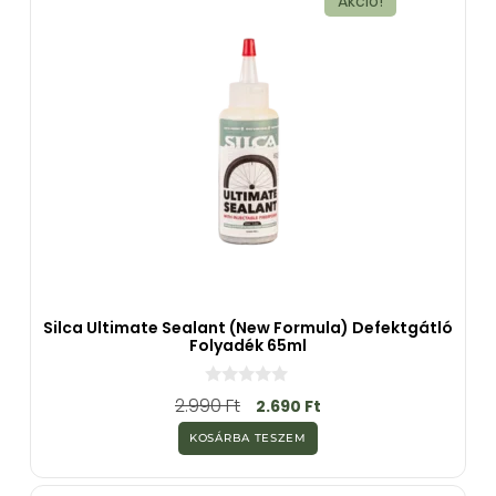
Akció!
Silca Ultimate Sealant (New Formula) Defektgátló
Folyadék 65ml
0
2.990
Ft
2.690
Ft
a
z
KOSÁRBA TESZEM
5
-
b
ő