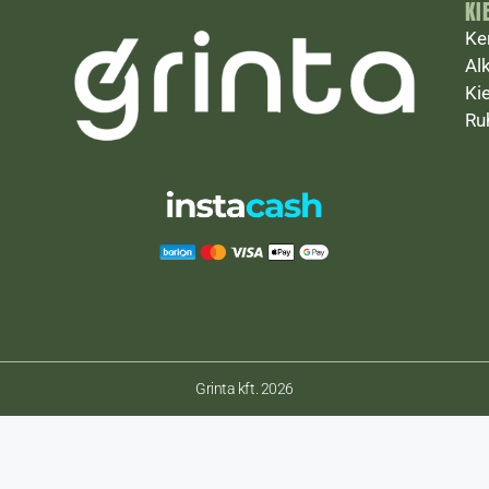
KI
Ke
Al
Ki
Ru
Grinta kft. 2026