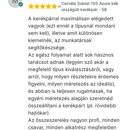
Cervélo Soloist 105 Azure kék
országúti kerékpár - 58
A kerékpárral maximálisan elégedett
vagyok (ezt ennél a típusnál mondani
sem kell), illetve amit különösen
kiemelnék, az munkatársak
segítőkészsége.
Az egész folyamat alatt sok hasznos
tanácsot adnak (legyen szó akár a
megfelelő típus kiválasztásáról, vagy
arról, hogy milyen részletekre érdemes
figyelni, milyen méretezés az ideális),
és abban is teljesen rugalmasak, ha
egyéni méretezés alapján szeretnéd
összeállítani a kerékpárt (pl. rövidebb
hajtókar).
Az összeszerelés nagyon profi, minden
csavar, minden alkatrész megfelelően