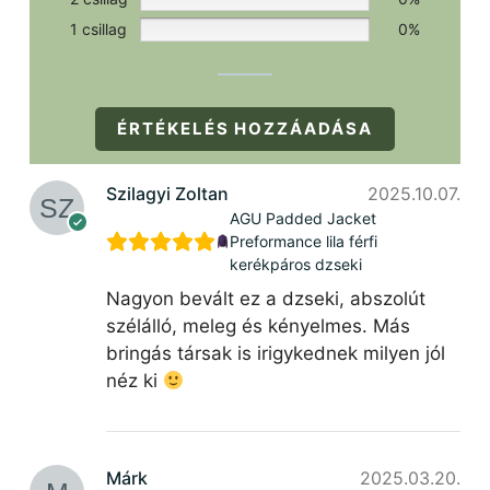
1 csillag
0%
ÉRTÉKELÉS HOZZÁADÁSA
Szilagyi Zoltan
2025.10.07.
AGU Padded Jacket
Preformance lila férfi
kerékpáros dzseki
Nagyon bevált ez a dzseki, abszolút
szélálló, meleg és kényelmes. Más
bringás társak is irigykednek milyen jól
néz ki
Márk
2025.03.20.