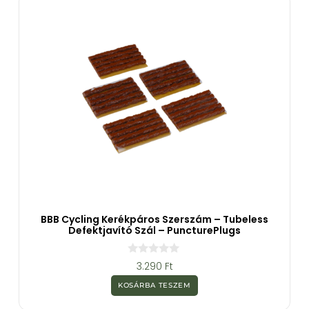
l
BBB Cycling Kerékpáros Szerszám – Tubeless
Defektjavító Szál – PuncturePlugs
0
3.290
Ft
a
z
KOSÁRBA TESZEM
5
-