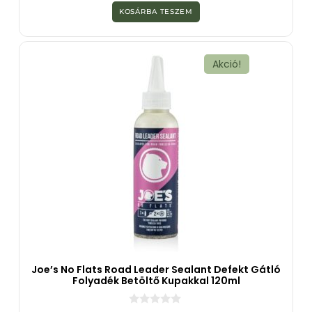
z
KOSÁRBA TESZEM
5
-
b
ő
l
Akció!
Joe’s No Flats Road Leader Sealant Defekt Gátló
Folyadék Betöltő Kupakkal 120ml