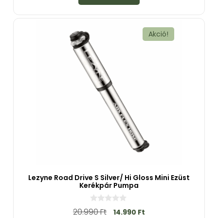
5
-
b
ő
l
Akció!
Lezyne Road Drive S Silver/ Hi Gloss Mini Ezüst
Kerékpár Pumpa
0
20.990
Ft
14.990
Ft
a