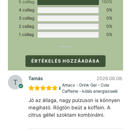
5 csillag
100%
4 csillag
0%
3 csillag
0%
2 csillag
0%
1 csillag
0%
ÉRTÉKELÉS HOZZÁADÁSA
Tamás
2026.08.08.
Amacx - Drink Gel - Cola
Caffeine - kólás energiazselé
Jó az állaga, nagy pulzuson is könnyen
megiható. Rögtön beüt a koffein. A
citrus géllel szoktam kombinálni.