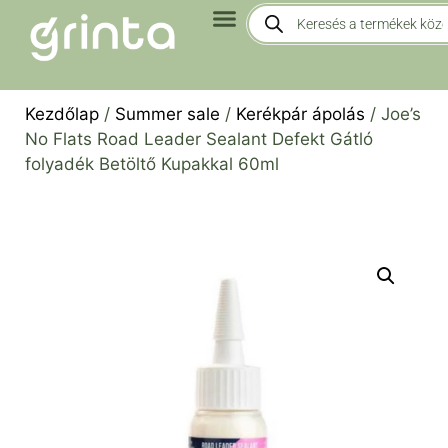
Kezdőlap
/
Summer sale
/
Kerékpár ápolás
/ Joe’s
No Flats Road Leader Sealant Defekt Gátló
folyadék Betöltő Kupakkal 60ml