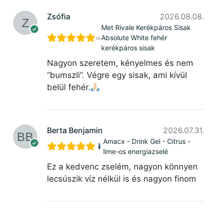
Zsófia
2026.08.08.
Met Rivale Kerékpáros Sisak
Absolute White fehér
kerékpáros sisak
Nagyon szeretem, kényelmes és nem
“bumszli”. Végre egy sisak, ami kívül
belül fehér.
Berta Benjamin
2026.07.31.
Amacx - Drink Gel - Citrus -
lime-os energiazselé
Ez a kedvenc zselém, nagyon könnyen
lecsúszik víz nélkül is és nagyon finom