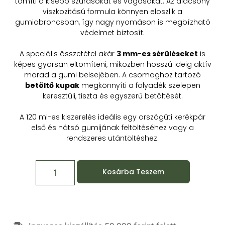
tömíti a kisebb szúrásokat és vágásokat. Az alacsony
viszkozitású formula könnyen eloszlik a
gumiabroncsban, így nagy nyomáson is megbízható
védelmet biztosít.
A speciális összetétel akár
3 mm-es sérüléseket
is
képes gyorsan eltömíteni, miközben hosszú ideig aktív
marad a gumi belsejében. A csomaghoz tartozó
betöltő kupak
megkönnyíti a folyadék szelepen
keresztüli, tiszta és egyszerű betöltését.
A 120 ml-es kiszerelés ideális egy országúti kerékpár
első és hátsó gumijának feltöltéséhez vagy a
rendszeres utántöltéshez.
Kosárba Teszem