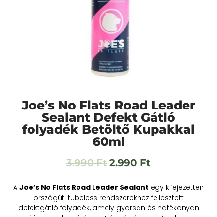
Joe’s No Flats Road Leader
Sealant Defekt Gátló
folyadék Betöltő Kupakkal
60ml
3.990
Ft
2.990
Ft
A
Joe’s No Flats Road Leader Sealant
egy kifejezetten
országúti tubeless rendszerekhez fejlesztett
defektgátló folyadék, amely gyorsan és hatékonyan