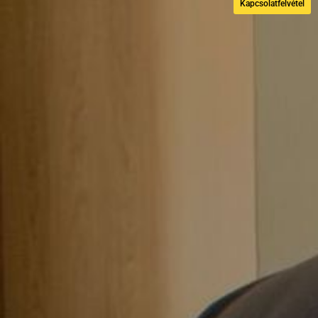
Kapcsolatfelvétel