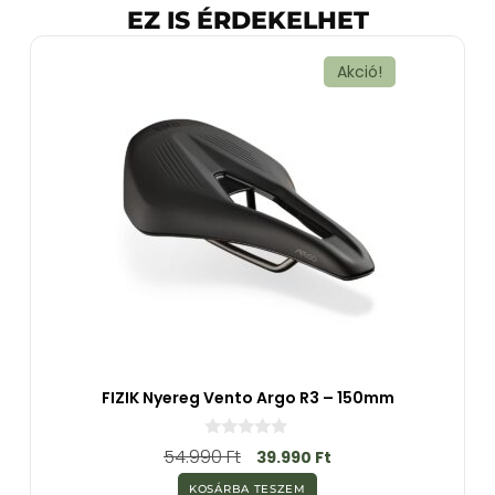
EZ IS ÉRDEKELHET
Akció!
FIZIK Nyereg Vento Argo R3 – 150mm
0
54.990
Ft
39.990
Ft
a
z
KOSÁRBA TESZEM