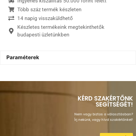
Ingyenes kiszállítás 50.000 forint felett
Több száz termék készleten
14 napig visszaküldhető
Készletes termékeink megtekinthetők
budapesti üzletünkben
Paraméterek
KÉRD SZAKÉRTŐNK
SEGÍTSÉGÉT!
Nem vagy biztos a választásban?
Írj nekünk, vagy hívd szakértőnket!