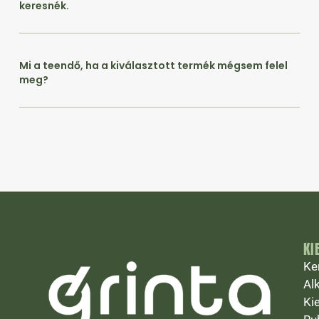
keresnék.
Mi a teendő, ha a kiválasztott termék mégsem felel
meg?
KI
Ke
Al
Ki