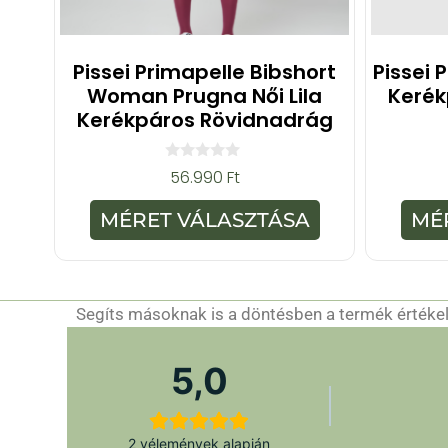
Pissei Primapelle Bibshort
Pissei 
Woman Prugna Női Lila
Kerék
Kerékpáros Rövidnadrág
0
56.990
Ft
a
z
5
MÉRET VÁLASZTÁSA
MÉ
-
b
ő
l
Segíts másoknak is a döntésben a termék értékelé
5,0
2 vélemények alapján