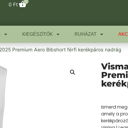
0
0
Ft
K
KIEGÉSZÍTŐK
RUHÁZAT
AKC
 2025 Premium Aero Bibshort férfi kerékpáros nadrág
Visma
Premi
kerék
Ismerd meg 
amely a prof
kerékpározá
Visma | Leas