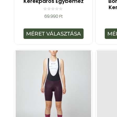
Kerékpáros Egybemez
Bo
Ke
0
69.990
Ft
a
z
5
-
MÉRET VÁLASZTÁSA
MÉ
b
ő
l