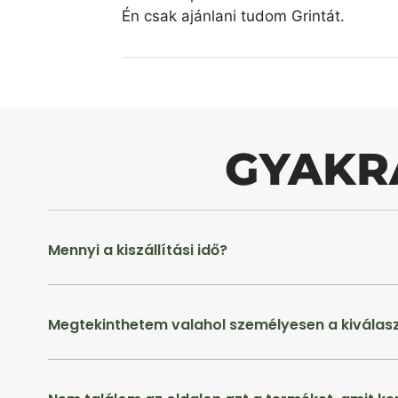
Én csak ajánlani tudom Grintát.
GYAKR
Mennyi a kiszállítási idő?
Megtekinthetem valahol személyesen a kiválas