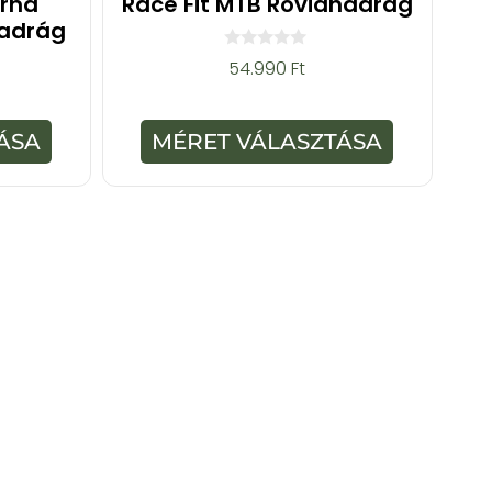
rna
Race Fit MTB Rövidnadrág
nadrág
0
54.990
Ft
a
z
5
-
ÁSA
MÉRET VÁLASZTÁSA
b
ő
l