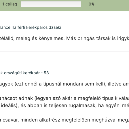
1 csillag
0%
ce lila férfi kerékpáros dzseki
élálló, meleg és kényelmes. Más bringás társak is irigy
ék országúti kerékpár - 58
agyok (ezt ennél a típusnál mondani sem kell), illetve 
nácsot adnak (legyen szó akár a megfelelő típus kiválas
ideális), és abban is teljesen rugalmasak, ha egyéni mé
n csavar, minden alkatrész megfelelően meghúzva-megzs