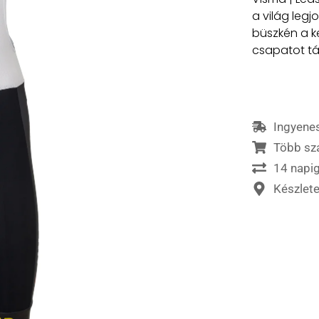
a világ leg
büszkén a k
csapatot t
Ingyenes
Több sz
14 napig
Készlet