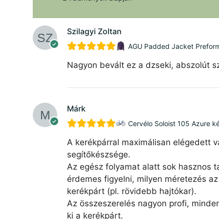
Szilagyi Zoltan
AGU Padded Jacket Preforman
Nagyon bevált ez a dzseki, abszolút sz
Márk
Cervélo Soloist 105 Azure k
A kerékpárral maximálisan elégedett v
segítőkészsége.
Az egész folyamat alatt sok hasznos ta
érdemes figyelni, milyen méretezés az 
kerékpárt (pl. rövidebb hajtókar).
Az összeszerelés nagyon profi, minde
ki a kerékpárt.