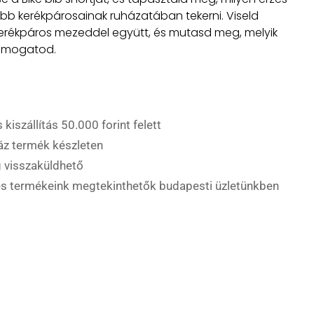
jobb kerékpárosainak ruházatában tekerni. Viseld
erékpáros mezeddel együtt, és mutasd meg, melyik
ámogatod.
 kiszállítás 50.000 forint felett
áz termék készleten
 visszaküldhető
es termékeink megtekinthetők budapesti üzletünkben