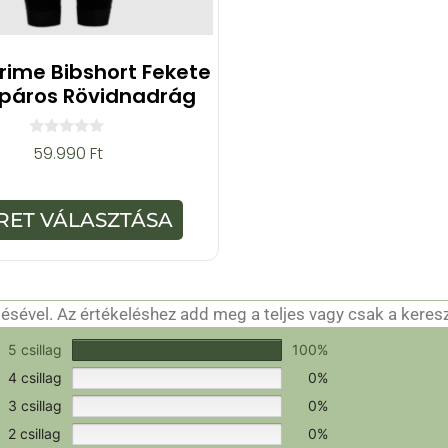
Prime Bibshort Fekete
páros Rövidnadrág
0
59.990
Ft
a
z
5
-
RET VÁLASZTÁSA
b
ő
l
sével. Az értékeléshez add meg a teljes vagy csak a keres
csak a hitelesítéshez szükséges.
Értékeld a terméket!
5 csillag
100%
4 csillag
0%
3 csillag
0%
2 csillag
0%