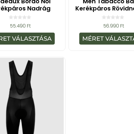
rdeaux Bordó Női
Men Tabacco Ba
rékpáros Nadrág
Kerékpáros Rövid
0
0
55.490
Ft
56.990
Ft
a
a
z
z
5
5
RET VÁLASZTÁSA
MÉRET VÁLASZT
-
-
b
b
ő
ő
l
l