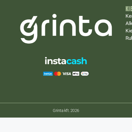
KI
Ke
Al
Ki
Ru
Grinta kft. 2026