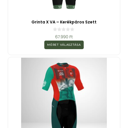
Grinta X VA – Kerékpáros Szett
0
67.990
Ft
a
z
MÉRET VÁLASZTÁSA
5
-
b
ő
l