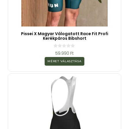
Pissei X Magyar Válogatott Race Fit Profi
Kerékpáros Bibshort
0
59.990
Ft
a
z
MÉRET VÁLASZTÁSA
5
-
b
ő
l