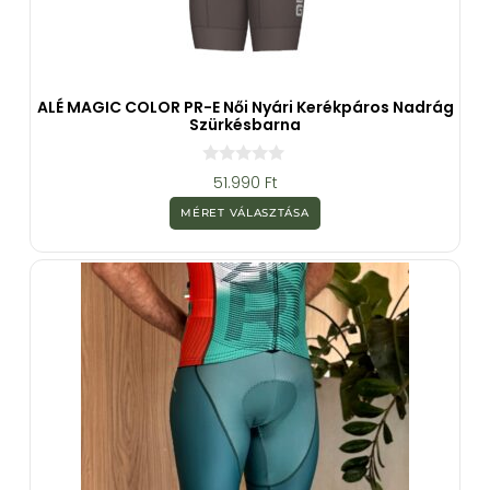
ALÉ MAGIC COLOR PR-E Női Nyári Kerékpáros Nadrág
Szürkésbarna
0
51.990
Ft
a
z
MÉRET VÁLASZTÁSA
5
-
b
ő
l