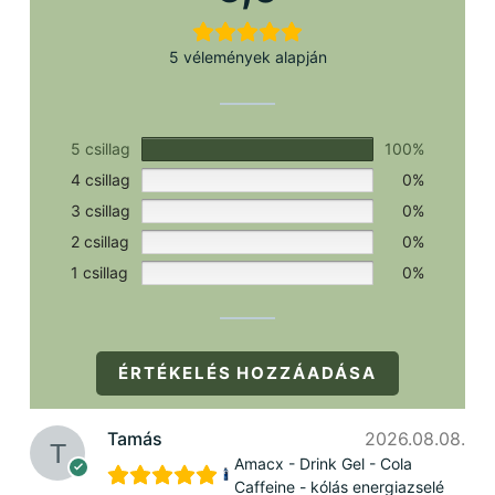
5 vélemények alapján
5 csillag
100%
4 csillag
0%
3 csillag
0%
2 csillag
0%
1 csillag
0%
ÉRTÉKELÉS HOZZÁADÁSA
Tamás
2026.08.08.
Amacx - Drink Gel - Cola
Caffeine - kólás energiazselé