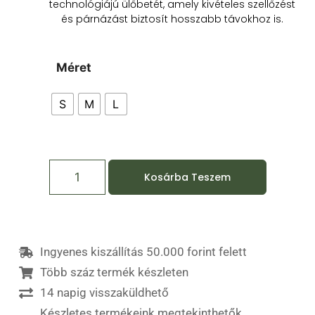
technológiájú ülőbetét, amely kivételes szellőzést
és párnázást biztosít hosszabb távokhoz is.
Méret
S
M
L
Kosárba Teszem
Ingyenes kiszállítás 50.000 forint felett
Több száz termék készleten
14 napig visszaküldhető
Készletes termékeink megtekinthetők