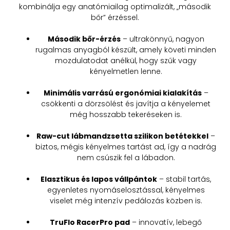
kombinálja egy anatómiailag optimalizált, „második
bőr” érzéssel.
Második bőr-érzés
– ultrakönnyű, nagyon
rugalmas anyagból készült, amely követi minden
mozdulatodat anélkül, hogy szűk vagy
kényelmetlen lenne.
Minimális varrású ergonómiai kialakítás
–
csökkenti a dörzsölést és javítja a kényelemet
még hosszabb tekeréseken is.
Raw-cut lábmandzsetta szilikon betétekkel
–
biztos, mégis kényelmes tartást ad, így a nadrág
nem csúszik fel a lábadon.
Elasztikus és lapos vállpántok
– stabil tartás,
egyenletes nyomáselosztással, kényelmes
viselet még intenzív pedálozás közben is.
TruFlo RacerPro pad
– innovatív, lebegő