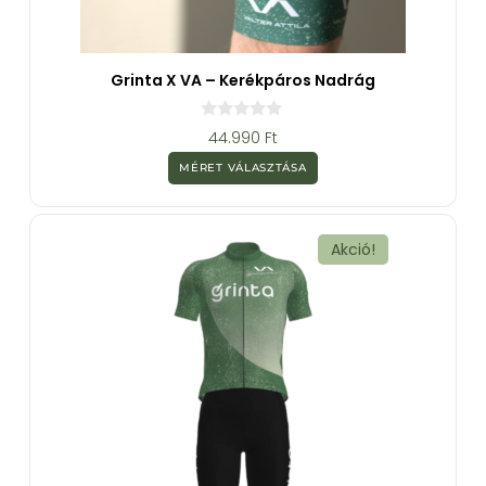
Grinta X VA – Kerékpáros Nadrág
0
44.990
Ft
a
z
MÉRET VÁLASZTÁSA
5
-
b
ő
l
Akció!