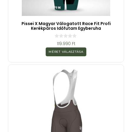
Pissei X Magyar Válogatott Race Fit Profi
Kerékpáros Időfutam Egyberuha
0
119.990
Ft
a
z
MÉRET VÁLASZTÁSA
5
-
b
ő
l