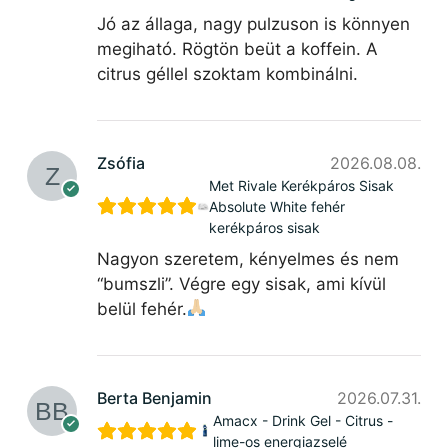
Jó az állaga, nagy pulzuson is könnyen
megiható. Rögtön beüt a koffein. A
citrus géllel szoktam kombinálni.
Zsófia
2026.08.08.
Met Rivale Kerékpáros Sisak
Absolute White fehér
kerékpáros sisak
Nagyon szeretem, kényelmes és nem
“bumszli”. Végre egy sisak, ami kívül
belül fehér.
Berta Benjamin
2026.07.31.
Amacx - Drink Gel - Citrus -
lime-os energiazselé