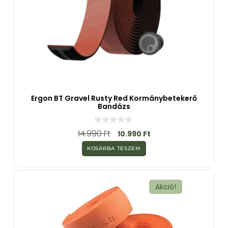
Ergon BT Gravel Rusty Red Kormánybetekerő
Bandázs
0
14.990
Ft
10.990
Ft
a
z
KOSÁRBA TESZEM
5
-
b
ő
l
Akció!