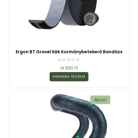
Ergon BT Gravel Kék Kormánybetekerő Bandázs
0
14.990
Ft
a
z
KOSÁRBA TESZEM
5
-
b
ő
l
Akció!