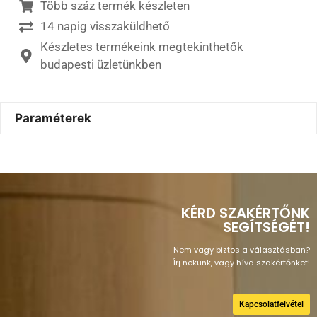
Több száz termék készleten
14 napig visszaküldhető
Készletes termékeink megtekinthetők
budapesti üzletünkben
Paraméterek
KÉRD SZAKÉRTŐNK
SEGÍTSÉGÉT!
Nem vagy biztos a választásban?
Írj nekünk, vagy hívd szakértőnket!
Kapcsolatfelvétel