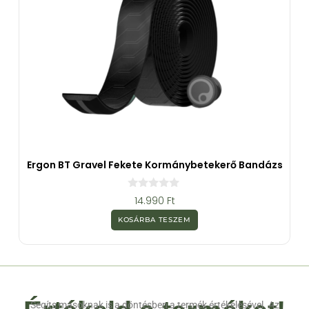
Ergon BT Gravel Fekete Kormánybetekerő Bandázs
0
14.990
Ft
a
z
KOSÁRBA TESZEM
5
-
b
ő
l
Segíts másoknak is a döntésben a termék értékelésével. Az