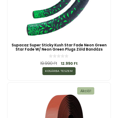
Supacaz Super Sticky Kush Star Fade Neon Green
Star Fade W/ Neon Green Plugs Zöld Bandázs
0
19.990
Ft
12.990
Ft
a
z
KOSÁRBA TESZEM
5
-
b
ő
l
Akció!