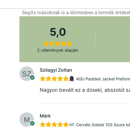
Segíts másoknak is a döntésben a termék értékelé
5,0
2 vélemények alapján
Szilagyi Zoltan
AGU Padded Jacket Preforman
Nagyon bevált ez a dzseki, abszolút sz
Márk
Cervélo Soloist 105 Azure k