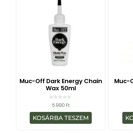
Muc-Off Dark Energy Chain
Muc-O
Wax 50ml
0
5.990
Ft
a
z
5
KOSÁRBA TESZEM
K
-
b
ő
l