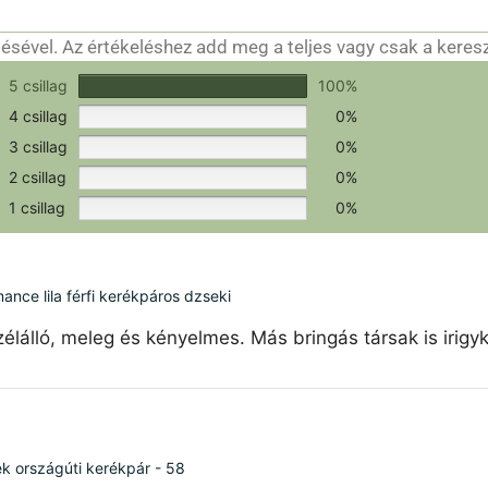
sével. Az értékeléshez add meg a teljes vagy csak a keres
csak a hitelesítéshez szükséges.
Értékeld a terméket!
5 csillag
100%
4 csillag
0%
3 csillag
0%
2 csillag
0%
1 csillag
0%
ce lila férfi kerékpáros dzseki
élálló, meleg és kényelmes. Más bringás társak is irigy
ék országúti kerékpár - 58