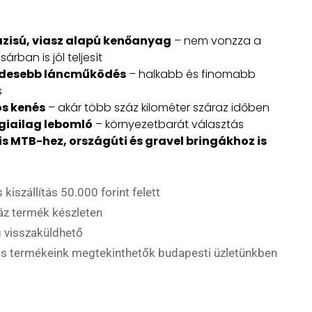
zisú, viasz alapú kenőanyag
– nem vonzza a
 sárban is jól teljesít
desebb láncműködés
– halkabb és finomabb
s
ós kenés
– akár több száz kilométer száraz időben
giailag lebomló
– környezetbarát választás
is MTB-hez, országúti és gravel bringákhoz is
 kiszállítás 50.000 forint felett
áz termék készleten
 visszaküldhető
es termékeink megtekinthetők budapesti üzletünkben