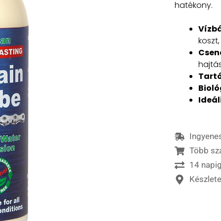
hatékony.
Vízbá
koszt,
Csen
hajtá
Tart
Bioló
Ideál
Ingyenes
Több sz
14 napig
Készlet