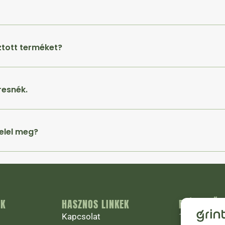
ztott terméket?
resnék.
elel meg?
ÁK
HASZNOS LINKEK
ELÉRHETŐS
Kapcsolat
1027 Budapest