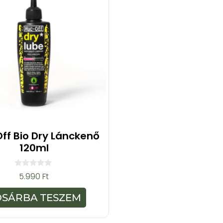
ff Bio Dry Lánckenő
120ml
0
5.990
Ft
a
z
5
OSÁRBA TESZEM
-
b
ő
l