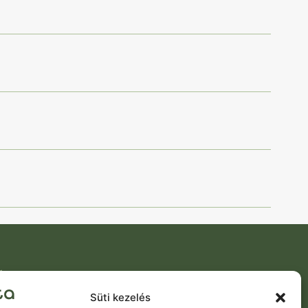
ÉGEK
, Horvát utca 2-12
Süti kezelés