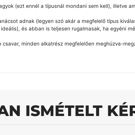
agyok (ezt ennél a típusnál mondani sem kell), illetve 
nácsot adnak (legyen szó akár a megfelelő típus kiválas
ideális), és abban is teljesen rugalmasak, ha egyéni mé
n csavar, minden alkatrész megfelelően meghúzva-megzs
AN ISMÉTELT KÉ