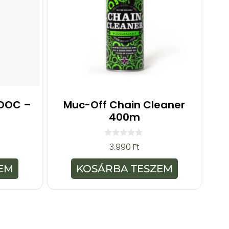
 DOC –
Muc-Off Chain Cleaner
400m
0
3.990
Ft
a
z
5
EM
KOSÁRBA TESZEM
-
b
ő
l