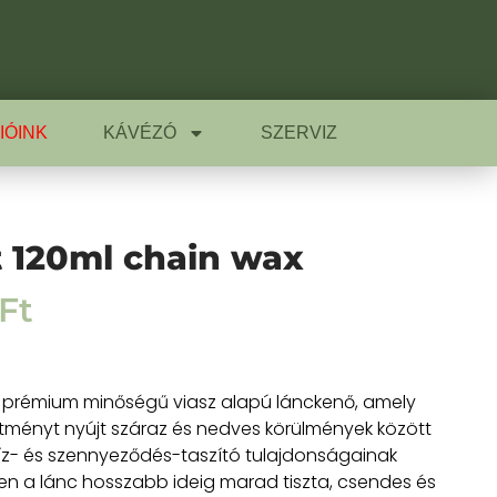
IÓINK
KÁVÉZÓ
SZERVIZ
t 120ml chain wax
Ft
y prémium minőségű viasz alapú lánckenő, amely
sítményt nyújt száraz és nedves körülmények között
íz- és szennyeződés-taszító tulajdonságainak
n a lánc hosszabb ideig marad tiszta, csendes és