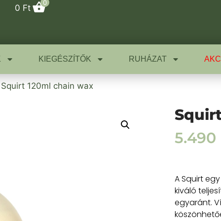
0
0
Ft
K
KIEGÉSZÍTŐK
RUHÁZAT
AKC
 Squirt 120ml chain wax
Squir
5.490
A Squirt eg
kiváló telje
egyaránt. V
köszönhetőe