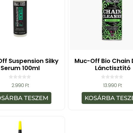
ff Suspension Silky
Muc-Off Bio Chain
Serum 100ml
Lánctisztító
0
0
2.990
Ft
13.990
Ft
a
a
z
z
5
5
OSÁRBA TESZEM
KOSÁRBA TESZ
-
-
b
b
ő
ő
l
l