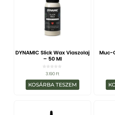
DYNAMIC Slick Wax Viaszolaj
Muc-O
– 50 Ml
0
3.190
Ft
a
z
5
KOSÁRBA TESZEM
K
-
b
ő
l