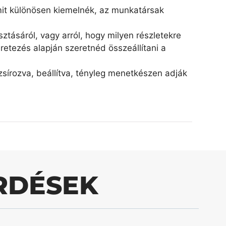
amit különösen kiemelnék, az munkatársak
ztásáról, vagy arról, hogy milyen részletekre
retezés alapján szeretnéd összeállítani a
írozva, beállítva, tényleg menetkészen adják
RDÉSEK