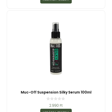
5
-
b
ő
l
Muc-Off Suspension Silky Serum 100ml
0
2.990
Ft
a
z