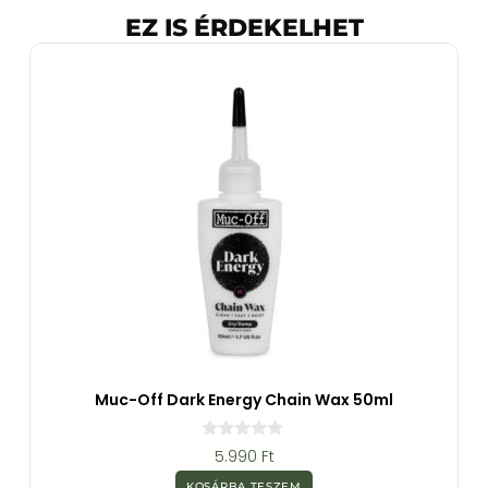
EZ IS ÉRDEKELHET
Muc-Off Dark Energy Chain Wax 50ml
0
5.990
Ft
a
z
KOSÁRBA TESZEM