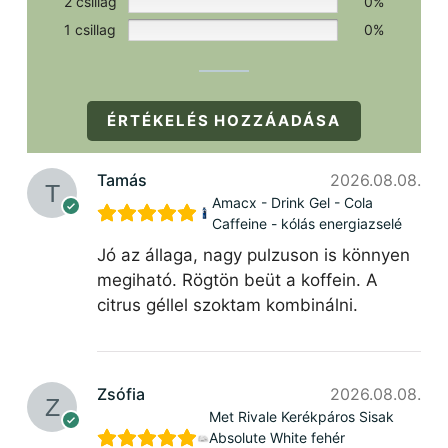
2 csillag
0%
1 csillag
0%
ÉRTÉKELÉS HOZZÁADÁSA
Tamás
2026.08.08.
Amacx - Drink Gel - Cola
Caffeine - kólás energiazselé
Jó az állaga, nagy pulzuson is könnyen
megiható. Rögtön beüt a koffein. A
citrus géllel szoktam kombinálni.
Zsófia
2026.08.08.
Met Rivale Kerékpáros Sisak
Absolute White fehér