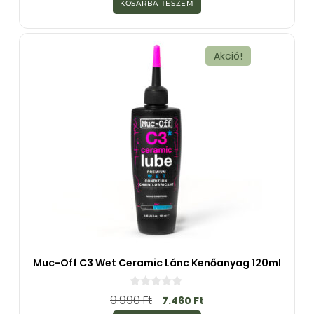
KOSÁRBA TESZEM
5
-
b
ő
l
Akció!
Muc-Off C3 Wet Ceramic Lánc Kenőanyag 120ml
0
9.990
Ft
7.460
Ft
a