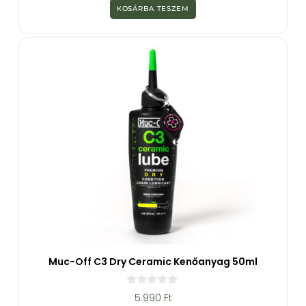
z
KOSÁRBA TESZEM
5
-
b
ő
l
Muc-Off C3 Dry Ceramic Kenőanyag 50ml
0
5.990
Ft
a