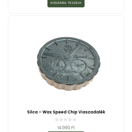
z
KOSÁRBA TESZEM
5
-
b
ő
l
Silca – Wax Speed Chip Viaszadalék
0
14.990
Ft
a