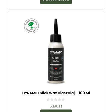
KOSÁRBA TESZEM
5
-
b
ő
l
DYNAMIC Slick Wax Viaszolaj – 100 Ml
0
5.190
Ft
a
z