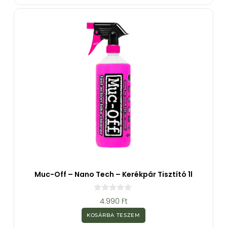
b
ő
l
Muc-Off – Nano Tech – Kerékpár Tisztító 1l
0
4.990
Ft
a
z
KOSÁRBA TESZEM
5
-