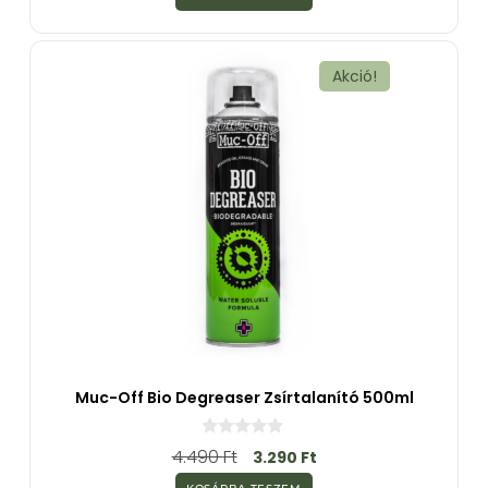
5
-
b
ő
l
Akció!
Muc-Off Bio Degreaser Zsírtalanító 500ml
0
4.490
Ft
3.290
Ft
a
z