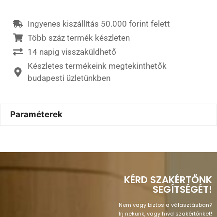
Ingyenes kiszállítás 50.000 forint felett
Több száz termék készleten
14 napig visszaküldhető
Készletes termékeink megtekinthetők
budapesti üzletünkben
Paraméterek
KÉRD SZAKÉRTŐNK
SEGÍTSÉGÉT!
Nem vagy biztos a választásban?
Írj nekünk, vagy hívd szakértőnket!