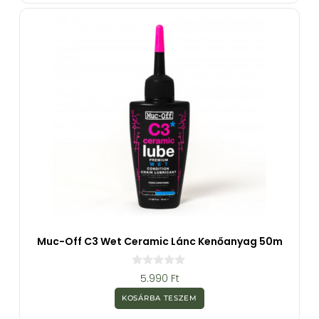
b
ő
l
Muc-Off C3 Wet Ceramic Lánc Kenőanyag 50m
0
5.990
Ft
a
z
KOSÁRBA TESZEM
5
-