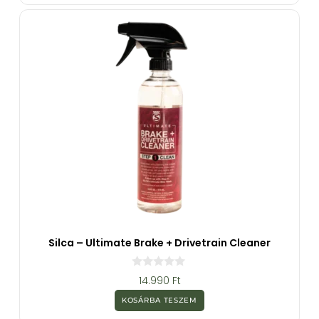
b
ő
l
Silca – Ultimate Brake + Drivetrain Cleaner
0
14.990
Ft
a
z
KOSÁRBA TESZEM
5
-