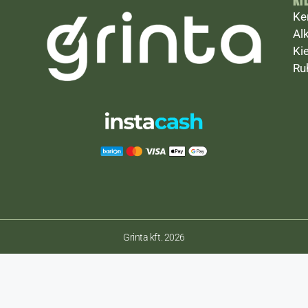
Ke
Al
Ki
Ru
Grinta kft. 2026