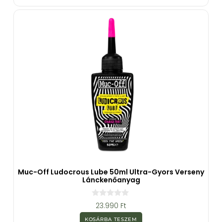
b
ő
l
Muc-Off Ludocrous Lube 50ml Ultra-Gyors Verseny
Lánckenőanyag
0
23.990
Ft
a
z
KOSÁRBA TESZEM