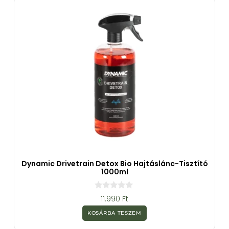
Dynamic Drivetrain Detox Bio Hajtáslánc-Tisztító
1000ml
0
11.990
Ft
a
z
KOSÁRBA TESZEM
5
-