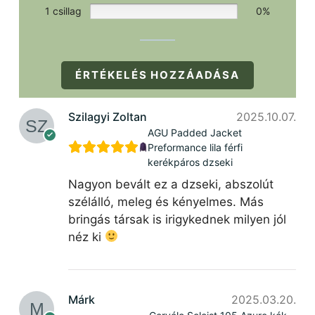
1 csillag
0%
ÉRTÉKELÉS HOZZÁADÁSA
Szilagyi Zoltan
2025.10.07.
AGU Padded Jacket
Preformance lila férfi
kerékpáros dzseki
Nagyon bevált ez a dzseki, abszolút
szélálló, meleg és kényelmes. Más
bringás társak is irigykednek milyen jól
néz ki
Márk
2025.03.20.