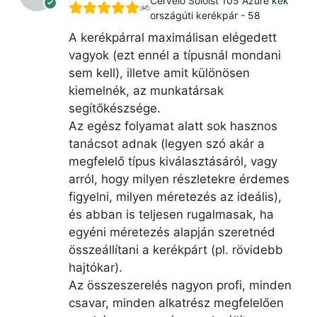
Cervélo Soloist 105 Azure kék
országúti kerékpár - 58
A kerékpárral maximálisan elégedett
vagyok (ezt ennél a típusnál mondani
sem kell), illetve amit különösen
kiemelnék, az munkatársak
segítőkészsége.
Az egész folyamat alatt sok hasznos
tanácsot adnak (legyen szó akár a
megfelelő típus kiválasztásáról, vagy
arról, hogy milyen részletekre érdemes
figyelni, milyen méretezés az ideális),
és abban is teljesen rugalmasak, ha
egyéni méretezés alapján szeretnéd
összeállítani a kerékpárt (pl. rövidebb
hajtókar).
Az összeszerelés nagyon profi, minden
csavar, minden alkatrész megfelelően