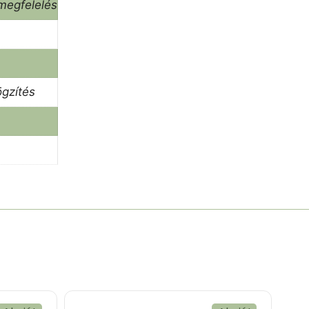
megfelelés
ögzítés