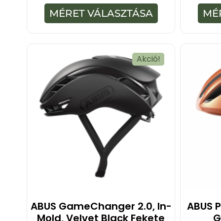
-
MÉRET VÁLASZTÁSA
MÉ
b
ő
l
Akció!
ABUS GameChanger 2.0, In-
ABUS P
Mold, Velvet Black Fekete
G