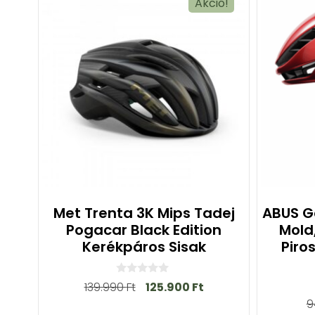
Akció!
Met Trenta 3K Mips Tadej
ABUS G
Pogacar Black Edition
Mold
Kerékpáros Sisak
Piro
0
139.990
Ft
125.900
Ft
a
9
z
5