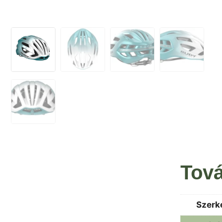
Tová
Szerk