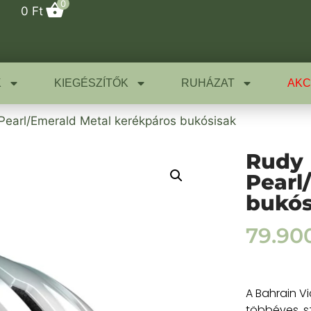
0
0
Ft
K
KIEGÉSZÍTŐK
RUHÁZAT
AKC
Pearl/Emerald Metal kerékpáros bukósisak
Rudy 
Pearl
bukós
79.90
A Bahrain Vi
többéves, 