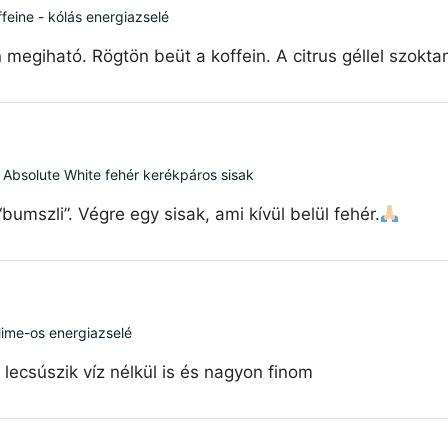
feine - kólás energiazselé
 megiható. Rögtön beüt a koffein. A citrus géllel szokt
 Absolute White fehér kerékpáros sisak
mszli”. Végre egy sisak, ami kívül belül fehér.
 lime-os energiazselé
ecsúszik víz nélkül is és nagyon finom