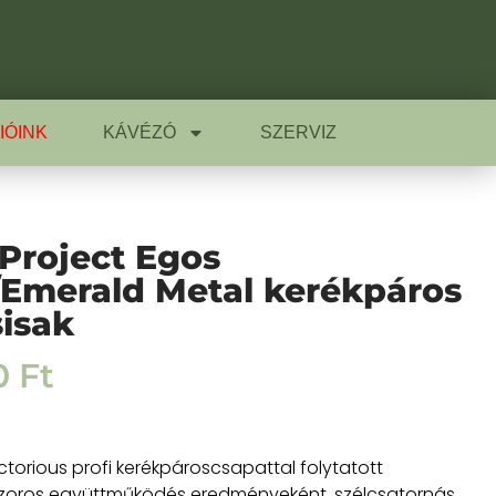
IÓINK
KÁVÉZÓ
SZERVIZ
Project Egos
/Emerald Metal kerékpáros
isak
0
Ft
ctorious profi kerékpároscsapattal folytatott
szoros együttműködés eredményeként, szélcsatornás