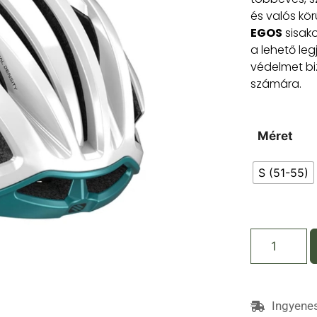
és valós kör
EGOS
sisako
a lehető leg
védelmet bi
számára.
Méret
S (51-55)
Ingyenes