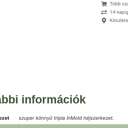
Több sz
14 napig
Készlet
bbi információk
ezet
szuper könnyű tripla InMold héjszerkezet.