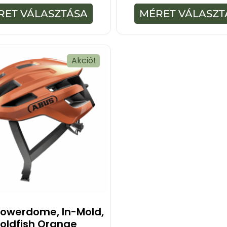
z
-
5
RET VÁLASZTÁSA
MÉRET VÁLASZT
b
-
ő
b
l
ő
l
Akció!
owerdome, In-Mold,
oldfish Orange