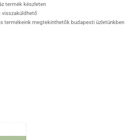
áz termék készleten
 visszaküldhető
es termékeink megtekinthetők budapesti üzletünkben