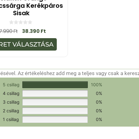
cssárga Kerékpáros
Sisak
0
7.990
Ft
38.390
Ft
a
z
5
RET VÁLASZTÁSA
-
b
ő
l
sével. Az értékeléshez add meg a teljes vagy csak a keres
csak a hitelesítéshez szükséges.
Értékeld a terméket!
5 csillag
100%
4 csillag
0%
3 csillag
0%
2 csillag
0%
1 csillag
0%