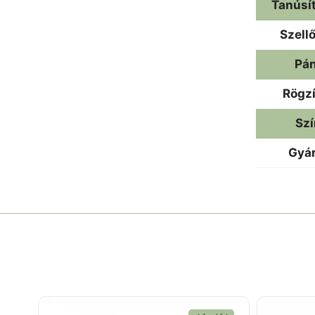
Tanúsí
Szell
Pá
Rögzí
Szí
Gyár