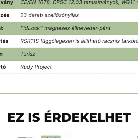
tvány
CE/EN 1078, CPSC 12.03 tanusítványok, WG11 
őzés
23 darab szellőzőnyílás
nt
FidLock™ mágneses állheveder-pánt
tés
RSR11S függőlegesen is állítható racsnis tarkór
n
Türkiz
tó
Rudy Project
EZ IS ÉRDEKELHET