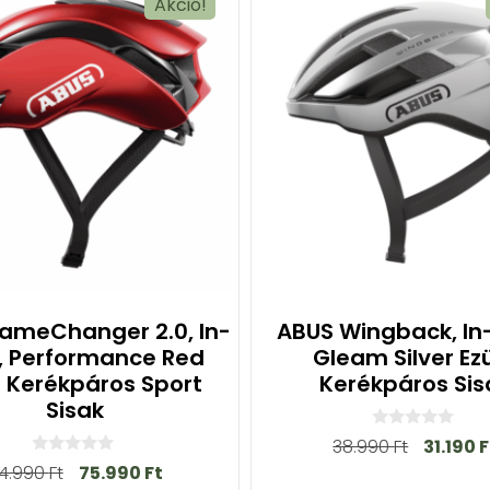
Akció!
ameChanger 2.0, In-
ABUS Wingback, In
, Performance Red
Gleam Silver Ez
s Kerékpáros Sport
Kerékpáros Sis
Sisak
0
38.990
Ft
31.190
F
a
0
4.990
Ft
75.990
Ft
z
a
5