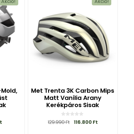
Akció!
Akció!
-Mold,
Met Trenta 3K Carbon Mips
üst
Matt Vanília Arany
ak
Kerékpáros Sisak
0
t
129.990
Ft
116.800
Ft
a
z
5