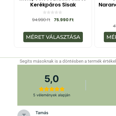
Kerékpáros Sisak
Naran
0
94.990
Ft
75.990
Ft
a
4
z
5
-
MÉRET VÁLASZTÁSA
MÉ
b
ő
l
Segíts másoknak is a döntésben a termék értékelé
5,0
5 vélemények alapján
Tamás