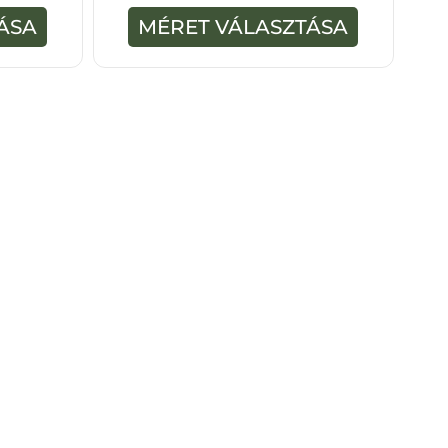
-
ÁSA
MÉRET VÁLASZTÁSA
b
ő
l