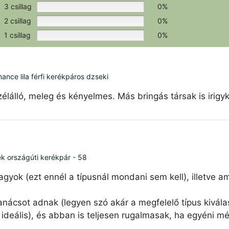
3 csillag
0%
2 csillag
0%
1 csillag
0%
ce lila férfi kerékpáros dzseki
élálló, meleg és kényelmes. Más bringás társak is irigy
ék országúti kerékpár - 58
agyok (ezt ennél a típusnál mondani sem kell), illetve 
nácsot adnak (legyen szó akár a megfelelő típus kiválas
ideális), és abban is teljesen rugalmasak, ha egyéni mé