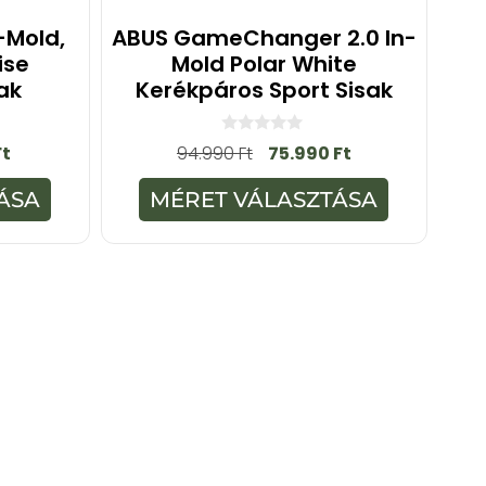
-Mold,
ABUS GameChanger 2.0 In-
ise
Mold Polar White
ak
Kerékpáros Sport Sisak
0
Ft
94.990
Ft
75.990
Ft
a
z
5
ÁSA
MÉRET VÁLASZTÁSA
-
b
ő
l