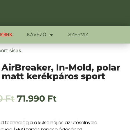
IÓINK
KÁVÉZÓ
SZERVIZ
ort sisak
AirBreaker, In-Mold, polar
 matt kerékpáros sport
0
Ft
71.990
Ft
ld technológia a külső héj és az ütéselnyelő
anyag (EPS) tartós kapcsolódásához