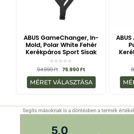
ABUS GameChanger, In-
ABUS 
Mold, Polar White Fehér
P
Kerékpáros Sport Sisak
Keré
0
94.990
Ft
75.990
Ft
8
a
z
5
MÉRET VÁLASZTÁSA
MÉ
-
b
ő
l
Segíts másoknak is a döntésben a termék értékelé
5,0