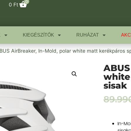
0
0
Ft
K
KIEGÉSZÍTŐK
RUHÁZAT
AKC
BUS AirBreaker, In-Mold, polar white matt kerékpáros sp
ABUS 
white
sisak
89.99
In-Mo
sisak