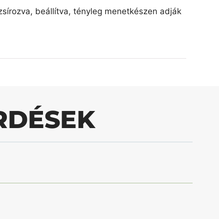
írozva, beállítva, tényleg menetkészen adják
RDÉSEK