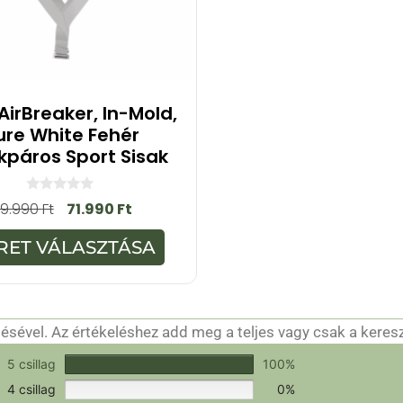
AirBreaker, In-Mold,
ure White Fehér
kpáros Sport Sisak
0
9.990
Ft
71.990
Ft
a
z
5
RET VÁLASZTÁSA
-
b
ő
l
sével. Az értékeléshez add meg a teljes vagy csak a keres
csak a hitelesítéshez szükséges.
Értékeld a terméket!
5 csillag
100%
4 csillag
0%