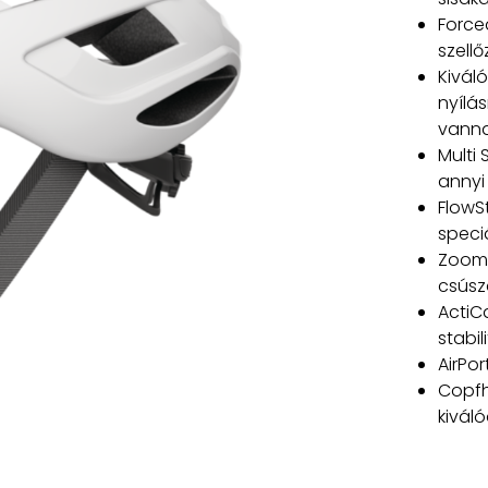
Force
szellő
Kiváló
nyílá
vanna
Multi 
annyi
FlowS
speciá
Zoom 
csúsz
ActiCa
stabi
AirPo
Copfh
kivál