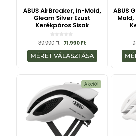
ABUS AirBreaker, In-Mold,
ABUS G
Gleam Silver Ezüst
Mold,
Kerékpáros Sisak
K
0
89.990
Ft
71.990
Ft
9
a
z
5
MÉRET VÁLASZTÁSA
MÉ
-
b
ő
l
Akció!