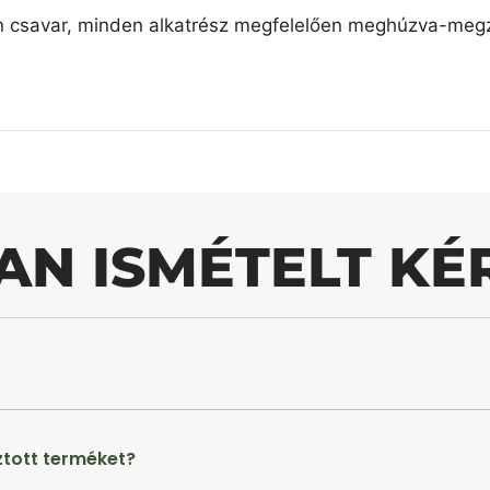
n csavar, minden alkatrész megfelelően meghúzva-megzs
AN ISMÉTELT KÉ
ztott terméket?