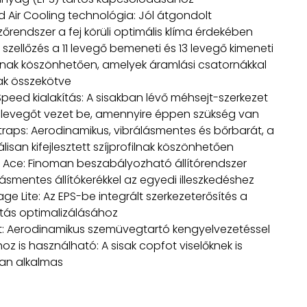
d Air Cooling technológia: Jól átgondolt
zőrendszer a fej körüli optimális klíma érdekében
 szellőzés a 11 levegő bemeneti és 13 levegő kimeneti
snak köszönhetően, amelyek áramlási csatornákkal
k összekötve
Speed kialakítás: A sisakban lévő méhsejt-szerkezet
 levegőt vezet be, amennyire éppen szükség van
traps: Aerodinamikus, vibrálásmentes és bőrbarát, a
lisan kifejlesztett szíjprofilnak köszönhetően
Ace: Finoman beszabályozható állítórendszer
ásmentes állítókerékkel az egyedi illeszkedéshez
ge Lite: Az EPS-be integrált szerkezeterősítés a
litás optimalizálásához
rt: Aerodinamikus szemüvegtartó kengyelvezetéssel
oz is használható: A sisak copfot viselőknek is
óan alkalmas