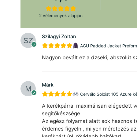
2 vélemények alapján
Szilagyi Zoltan
AGU Padded Jacket Preforman
Nagyon bevált ez a dzseki, abszolút sz
Márk
Cervélo Soloist 105 Azure k
A kerékpárral maximálisan elégedett v
segítőkészsége.
Az egész folyamat alatt sok hasznos ta
érdemes figyelni, milyen méretezés az 
kerékpárt (pl. rövidebb hajtókar).