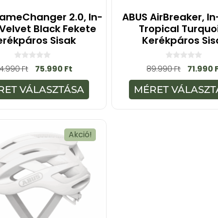
ameChanger 2.0, In-
ABUS AirBreaker, In
 Velvet Black Fekete
Tropical Turquo
erékpáros Sisak
Kerékpáros Sis
0
0
4.990
Ft
75.990
Ft
89.990
Ft
71.990
a
a
z
z
5
5
RET VÁLASZTÁSA
MÉRET VÁLASZT
-
-
b
b
ő
ő
l
l
Akció!