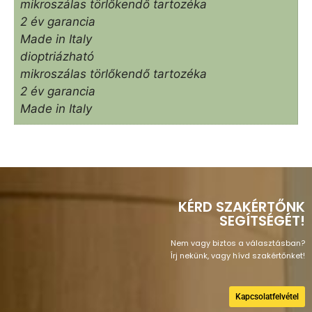
mikroszálas törlőkendő tartozéka
2 év garancia
Made in Italy
dioptriázható
mikroszálas törlőkendő tartozéka
2 év garancia
Made in Italy
KÉRD SZAKÉRTŐNK
SEGÍTSÉGÉT!
Nem vagy biztos a választásban?
Írj nekünk, vagy hívd szakértőnket!
Kapcsolatfelvétel