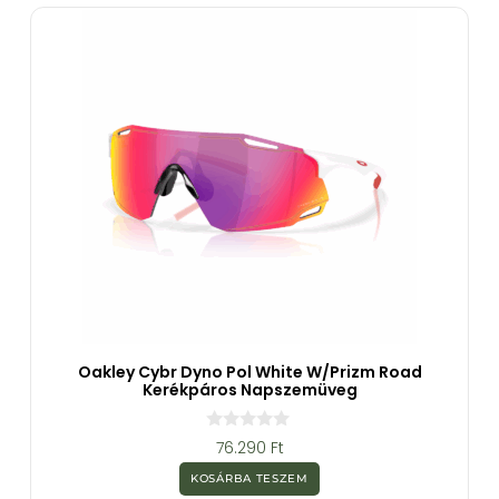
ő
l
Oakley Cybr Dyno Pol White W/Prizm Road
Kerékpáros Napszemüveg
0
76.290
Ft
a
z
KOSÁRBA TESZEM
5