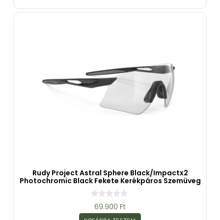
-
b
ő
l
Rudy Project Astral Sphere Black/Impactx2
Photochromic Black Fekete Kerékpáros Szemüveg
0
69.900
Ft
a
z