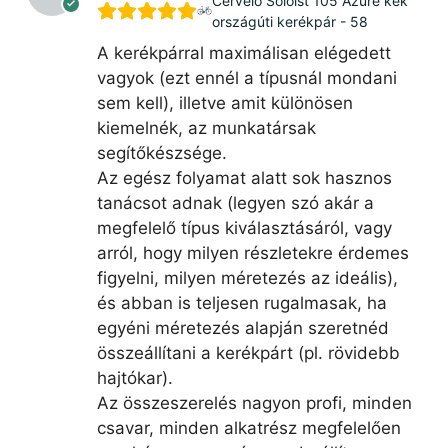
Cervélo Soloist 105 Azure kék
országúti kerékpár - 58
A kerékpárral maximálisan elégedett
vagyok (ezt ennél a típusnál mondani
sem kell), illetve amit különösen
kiemelnék, az munkatársak
segítőkészsége.
Az egész folyamat alatt sok hasznos
tanácsot adnak (legyen szó akár a
megfelelő típus kiválasztásáról, vagy
arról, hogy milyen részletekre érdemes
figyelni, milyen méretezés az ideális),
és abban is teljesen rugalmasak, ha
egyéni méretezés alapján szeretnéd
összeállítani a kerékpárt (pl. rövidebb
hajtókar).
Az összeszerelés nagyon profi, minden
csavar, minden alkatrész megfelelően