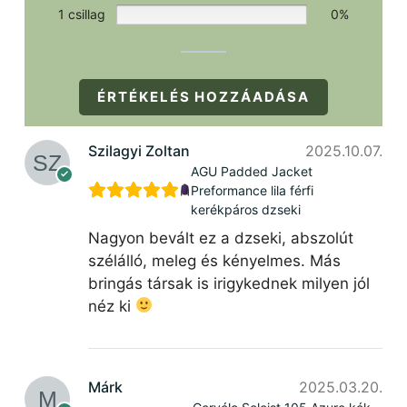
1 csillag
0%
ÉRTÉKELÉS HOZZÁADÁSA
Szilagyi Zoltan
2025.10.07.
AGU Padded Jacket
Preformance lila férfi
kerékpáros dzseki
Nagyon bevált ez a dzseki, abszolút
szélálló, meleg és kényelmes. Más
bringás társak is irigykednek milyen jól
néz ki
Márk
2025.03.20.