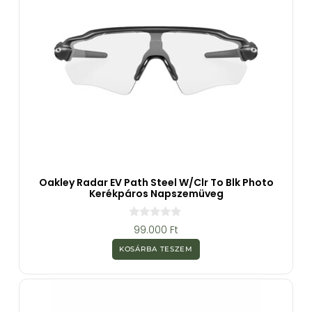
Oakley Radar EV Path Steel W/clr To Blk Photo
Kerékpáros Napszemüveg
0
99.000
Ft
a
z
KOSÁRBA TESZEM
5
-
b
ő
l