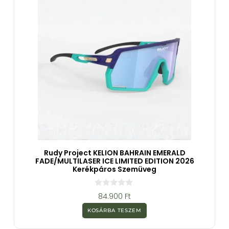
Rudy Project KELION BAHRAIN EMERALD
FADE/MULTILASER ICE LIMITED EDITION 2026
Kerékpáros Szemüveg
0
84.900
Ft
a
z
KOSÁRBA TESZEM
5
-
b