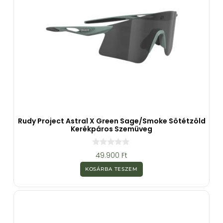
Rudy Project Astral X Green Sage/Smoke Sötétzöld
Kerékpáros Szemüveg
0
49.900
Ft
a
z
KOSÁRBA TESZEM
5
-
b
ő
l