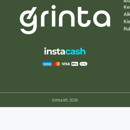
Ke
Al
Ki
Ru
Grinta kft. 2026