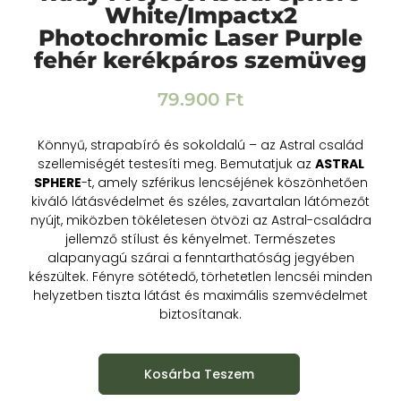
White/Impactx2
Photochromic Laser Purple
fehér kerékpáros szemüveg
79.900
Ft
Könnyű, strapabíró és sokoldalú – az Astral család
szellemiségét testesíti meg. Bemutatjuk az
ASTRAL
SPHERE
-t, amely szférikus lencséjének köszönhetően
kiváló látásvédelmet és széles, zavartalan látómezőt
nyújt, miközben tökéletesen ötvözi az Astral-családra
jellemző stílust és kényelmet. Természetes
alapanyagú szárai a fenntarthatóság jegyében
készültek. Fényre sötétedő, törhetetlen lencséi minden
helyzetben tiszta látást és maximális szemvédelmet
biztosítanak.
Kosárba Teszem