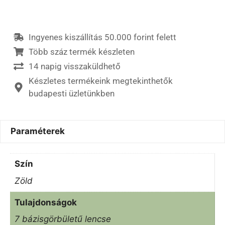
Ingyenes kiszállítás 50.000 forint felett
Több száz termék készleten
14 napig visszaküldhető
Készletes termékeink megtekinthetők
budapesti üzletünkben
Paraméterek
Szín
Zöld
Tulajdonságok
7 bázisgörbületű lencse