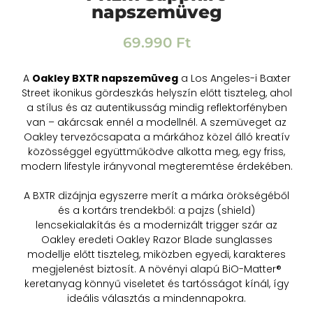
napszemüveg
69.990
Ft
A
Oakley
BXTR napszemüveg
a Los Angeles-i
Baxter
Street
ikonikus gördeszkás helyszín előtt tiszteleg, ahol
a stílus és az autentikusság mindig reflektorfényben
van – akárcsak ennél a modellnél. A szemüveget az
Oakley tervezőcsapata a márkához közel álló kreatív
közösséggel együttműködve alkotta meg, egy friss,
modern lifestyle irányvonal megteremtése érdekében.
A BXTR dizájnja egyszerre merít a márka örökségéből
és a kortárs trendekből: a pajzs (shield)
lencsekialakítás és a modernizált trigger szár az
Oakley eredeti Oakley Razor Blade sunglasses
modellje előtt tiszteleg, miközben egyedi, karakteres
megjelenést biztosít. A növényi alapú BiO-Matter®
keretanyag könnyű viseletet és tartósságot kínál, így
ideális választás a mindennapokra.