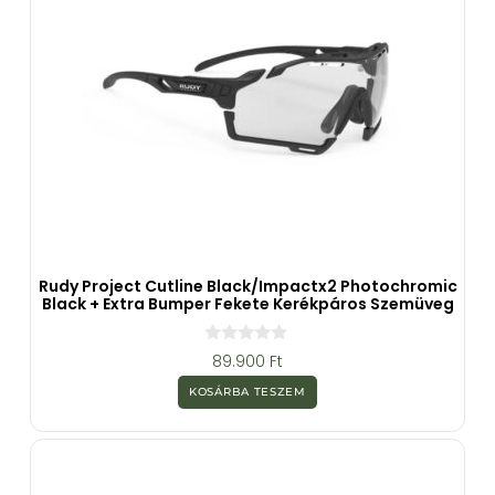
Rudy Project Cutline Black/Impactx2 Photochromic
Black + Extra Bumper Fekete Kerékpáros Szemüveg
0
89.900
Ft
a
z
KOSÁRBA TESZEM
5
-
b
ő
l