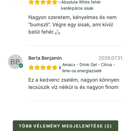
Absolute White fehér
kerékpáros sisak
Nagyon szeretem, kényelmes és nem
“bumszli”. Végre egy sisak, ami kívül
belül fehér.
Berta Benjamin
2026.07.31.
Amacx - Drink Gel - Citrus -
lime-os energiazselé
Ez a kedvenc zselém, nagyon könnyen
lecsúszik víz nélkül is és nagyon finom
TÖBB VÉLEMÉNY MEGJELENÍTÉSE (2)