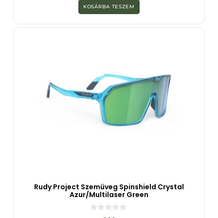
z
KOSÁRBA TESZEM
5
-
b
ő
l
Rudy Project Szemüveg Spinshield Crystal
Azur/Multilaser Green
0