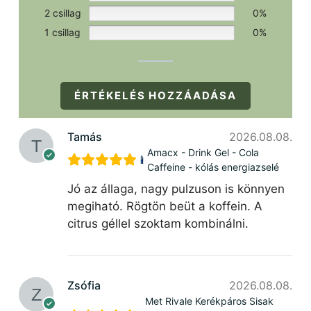
2 csillag
0%
1 csillag
0%
ÉRTÉKELÉS HOZZÁADÁSA
Tamás
2026.08.08.
Amacx - Drink Gel - Cola
Caffeine - kólás energiazselé
Jó az állaga, nagy pulzuson is könnyen
megiható. Rögtön beüt a koffein. A
citrus géllel szoktam kombinálni.
Zsófia
2026.08.08.
Met Rivale Kerékpáros Sisak