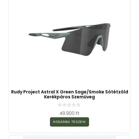
Rudy Project Astral X Green Sage/Smoke Sötétzöld
Kerékpáros Szemüveg
0
49.900
Ft
a
z
KOSÁRBA TESZEM
5
-
b
ő