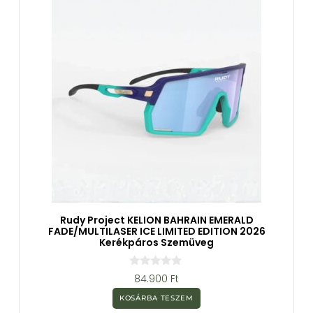
l
Rudy Project KELION BAHRAIN EMERALD
FADE/MULTILASER ICE LIMITED EDITION 2026
Kerékpáros Szemüveg
0
84.900
Ft
a
z
KOSÁRBA TESZEM
5