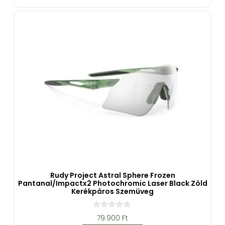
-
b
ő
l
Rudy Project Astral Sphere Frozen
Pantanal/Impactx2 Photochromic Laser Black Zöld
Kerékpáros Szemüveg
0
79.900
Ft
a