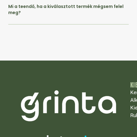
Mi a teendő, ha a kiválasztott termék mégsem felel
meg?
KI
Ke
Al
Ki
Ru