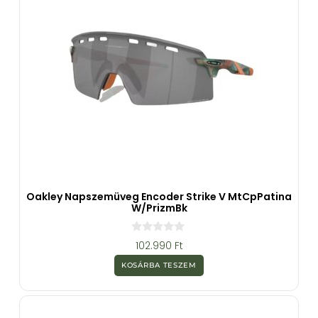
Oakley Napszemüveg Encoder Strike V MtCpPatina
W/PrizmBk
0
102.990
Ft
a
z
KOSÁRBA TESZEM
5
-
b
ő
l