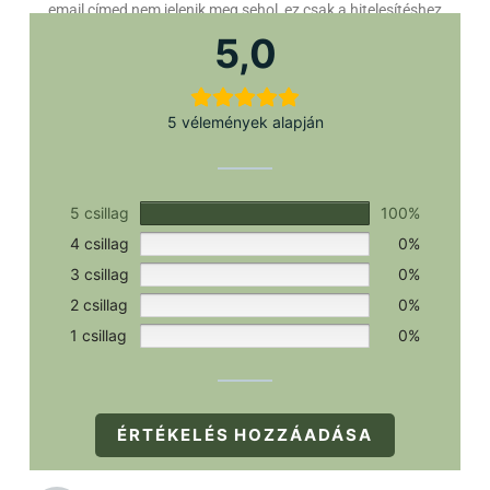
email címed nem jelenik meg sehol, ez csak a hitelesítéshez
szükséges.
5,0
5 vélemények alapján
5 csillag
100%
4 csillag
0%
3 csillag
0%
2 csillag
0%
1 csillag
0%
ÉRTÉKELÉS HOZZÁADÁSA