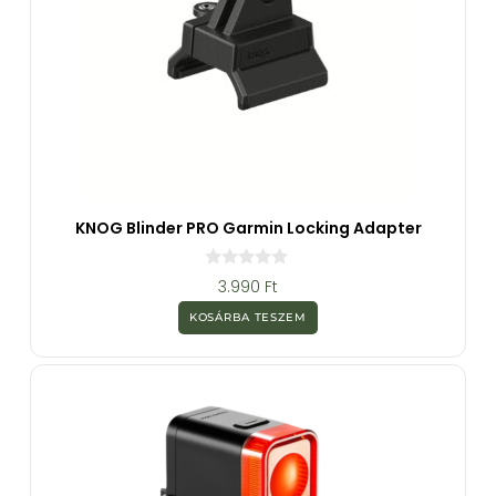
KNOG Blinder PRO Garmin Locking Adapter
0
3.990
Ft
a
z
KOSÁRBA TESZEM
5
-
b
ő
l