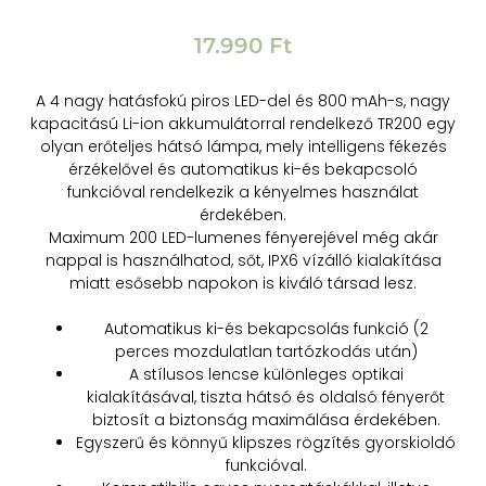
17.990
Ft
A 4 nagy hatásfokú piros LED-del és 800 mAh-s, nagy
kapacitású Li-ion akkumulátorral rendelkező TR200 egy
olyan erőteljes hátsó lámpa, mely intelligens fékezés
érzékelővel és automatikus ki-és bekapcsoló
funkcióval rendelkezik a kényelmes használat
érdekében.
Maximum 200 LED-lumenes fényerejével még akár
nappal is használhatod, sőt, IPX6 vízálló kialakítása
miatt esősebb napokon is kiváló társad lesz.
Automatikus ki-és bekapcsolás funkció (2
perces mozdulatlan tartózkodás után)
A stílusos lencse különleges optikai
kialakításával, tiszta hátsó és oldalsó fényerőt
biztosít a biztonság maximálása érdekében.
Egyszerű és könnyű klipszes rögzítés gyorskioldó
funkcióval.