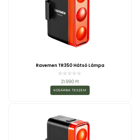
Ravemen TR350 Hátsó Lámpa
0
21.990
Ft
a
z
KOSÁRBA TESZEM
5
-
b
ő
l