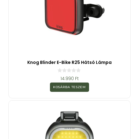
Knog Blinder E-Bike R25 Hátsó Lámpa
0
14.990
Ft
a
z
KOSÁRBA TESZEM
5
-
b
ő
l