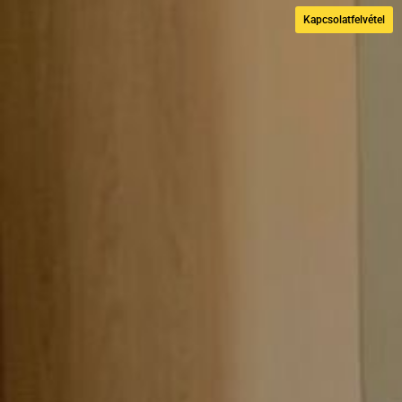
Kapcsolatfelvétel