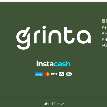
KI
Ke
Al
Ki
Ru
Grinta kft. 2026