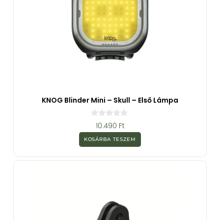
KNOG Blinder Mini – Skull – Első Lámpa
0
10.490
Ft
a
z
KOSÁRBA TESZEM
5
-
b
ő
l