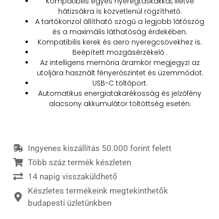
Kompatibilis egyes nyeregtáskákkal, illetve
hátizsákra is közvetlenül rögzíthető.
A tartókonzol állítható szögű a legjobb látószög
és a maximális láthatóság érdekében.
Kompatibilis kerek és aero nyeregcsövekhez is.
Beépített mozgásérzékelő .
Az intelligens memória áramkör megjegyzi az
utoljára használt fényerőszintet és üzemmódot.
USB-C töltőport.
Automatikus energiatakarékosság és jelzőfény
alacsony akkumulátor töltöttség esetén.
Ingyenes kiszállítás 50.000 forint felett
Több száz termék készleten
14 napig visszaküldhető
Készletes termékeink megtekinthetők
budapesti üzletünkben