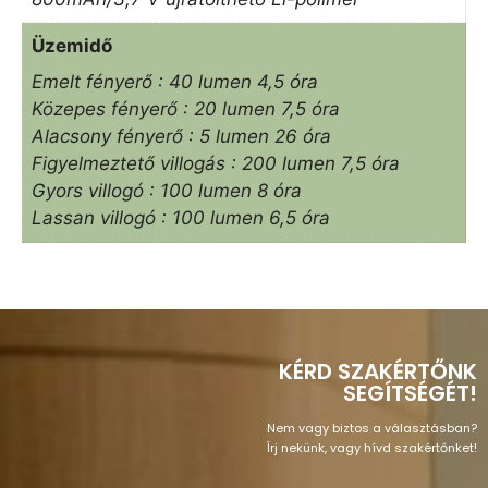
Üzemidő
Emelt fényerő : 40 lumen 4,5 óra
Közepes fényerő : 20 lumen 7,5 óra
Alacsony fényerő : 5 lumen 26 óra
Figyelmeztető villogás : 200 lumen 7,5 óra
Gyors villogó : 100 lumen 8 óra
Lassan villogó : 100 lumen 6,5 óra
KÉRD SZAKÉRTŐNK
SEGÍTSÉGÉT!
Nem vagy biztos a választásban?
Írj nekünk, vagy hívd szakértőnket!