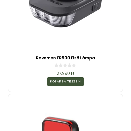
Ravemen FR500 Első Lámpa
0
27.990
Ft
a
z
KOSÁRBA TESZEM
5
-
b
ő
l