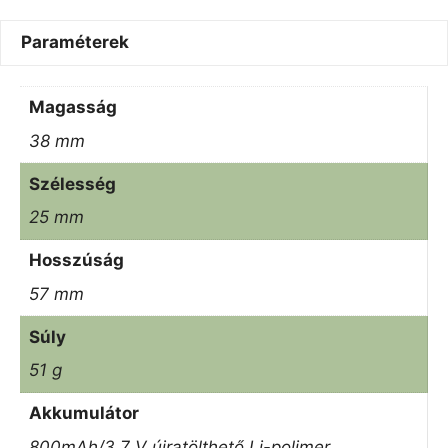
Paraméterek
Magasság
38 mm
Szélesség
25 mm
Hosszúság
57 mm
Súly
51 g
Akkumulátor
800mAh/3,7 V újratölthető Li-polimer