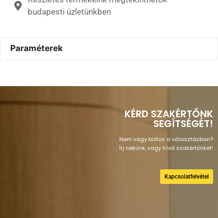
budapesti üzletünkben
Paraméterek
KÉRD SZAKÉRTŐNK
SEGÍTSÉGÉT!
Nem vagy biztos a választásban?
Írj nekünk, vagy hívd szakértőnket!
Kapcsolatfelvétel