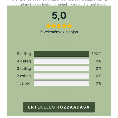
email címed nem jelenik meg sehol, ez csak a hitelesítéshez
szükséges.
5,0
5 vélemények alapján
5 csillag
100%
4 csillag
0%
3 csillag
0%
2 csillag
0%
1 csillag
0%
ÉRTÉKELÉS HOZZÁADÁSA