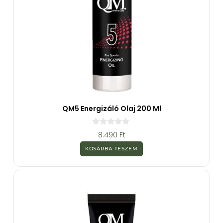
QM5 Energizáló Olaj 200 Ml
0
8.490
Ft
a
z
KOSÁRBA TESZEM
5
-
b
ő
l