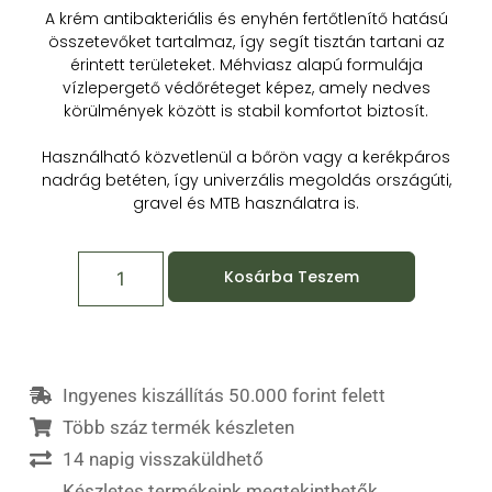
A krém antibakteriális és enyhén fertőtlenítő hatású
összetevőket tartalmaz, így segít tisztán tartani az
érintett területeket. Méhviasz alapú formulája
vízlepergető védőréteget képez, amely nedves
körülmények között is stabil komfortot biztosít.
Használható közvetlenül a bőrön vagy a kerékpáros
nadrág betéten, így univerzális megoldás országúti,
gravel és MTB használatra is.
Kosárba Teszem
Ingyenes kiszállítás 50.000 forint felett
Több száz termék készleten
14 napig visszaküldhető
Készletes termékeink megtekinthetők