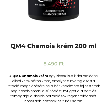
QM4 Chamois krém 200 ml
8.490
Ft
A
QM4 Chamois krém
egy klasszikus kidörzsölődés
elleni kerékpáros krém, amelyet a nyereg okozta
irritáció megelőzésére és a bőr védelmére fejlesztettek.
Segít csökkenteni a súrlódást, nyugtatja a bőrt, és
támogatja a kisebb horzsolások regenerálódását
hosszabb edzések és túrák során.