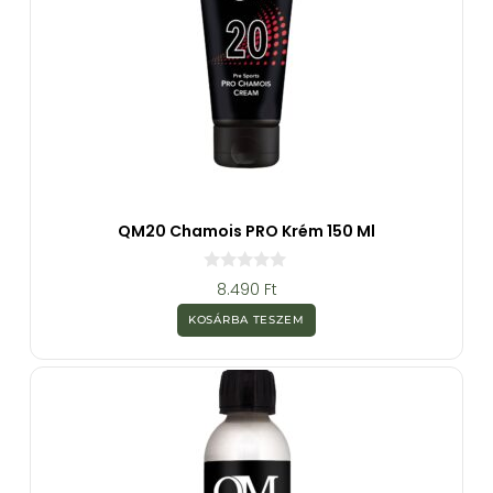
QM20 Chamois PRO Krém 150 Ml
0
8.490
Ft
a
z
KOSÁRBA TESZEM
5
-
b
ő
l