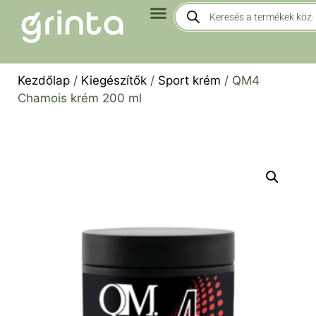
Kezdőlap
/
Kiegészítők
/
Sport krém
/ QM4
Chamois krém 200 ml