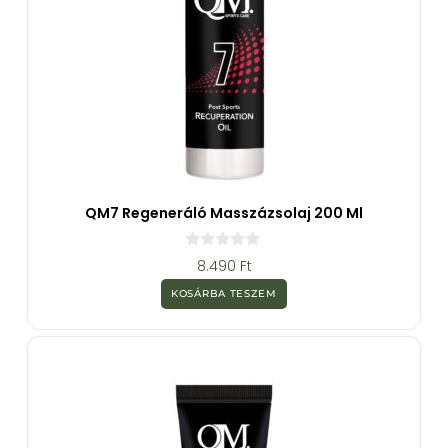
QM7 Regeneráló Masszázsolaj 200 Ml
0
8.490
Ft
a
z
KOSÁRBA TESZEM
5
-
b
ő
l