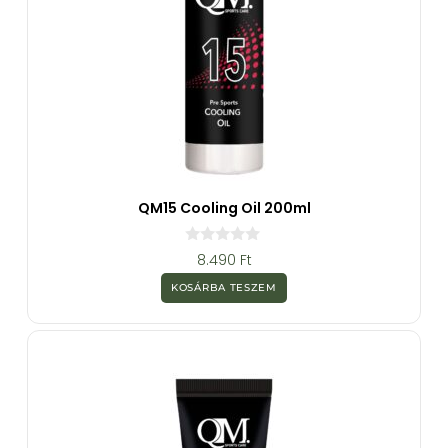
QM15 Cooling Oil 200ml
0
8.490
Ft
a
z
KOSÁRBA TESZEM
5
-
b
ő
l