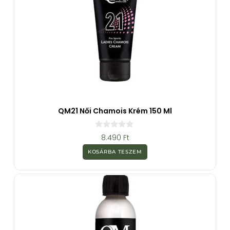
QM21 Női Chamois Krém 150 Ml
0
8.490
Ft
a
z
KOSÁRBA TESZEM
5
-
b
ő
l