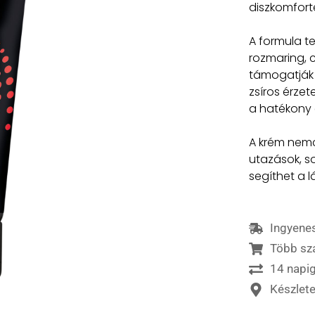
diszkomforté
A formula te
rozmaring, c
támogatják 
zsíros érzet
a hatékony 
A krém nemc
utazások, so
segíthet a l
Ingyenes
Több sz
14 napig
Készlet