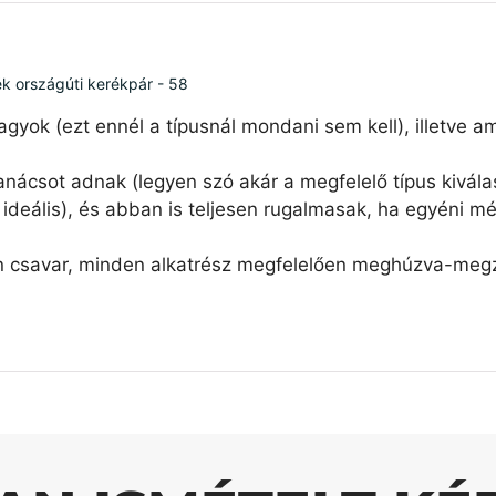
ék országúti kerékpár - 58
agyok (ezt ennél a típusnál mondani sem kell), illetve 
nácsot adnak (legyen szó akár a megfelelő típus kiválas
ideális), és abban is teljesen rugalmasak, ha egyéni mé
n csavar, minden alkatrész megfelelően meghúzva-megzs