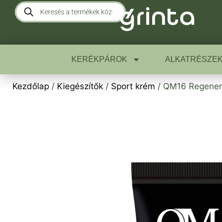
KERÉKPÁROK
ALKATRÉSZE
Kezdőlap
/
Kiegészítők
/
Sport krém
/ QM16 Regener