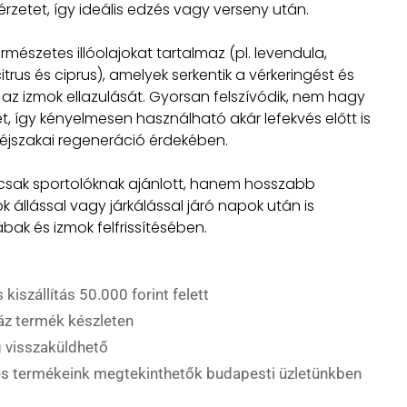
rzetet, így ideális edzés vagy verseny után.
rmészetes illóolajokat tartalmaz (pl. levendula,
itrus és ciprus), amelyek serkentik a vérkeringést és
az izmok ellazulását. Gyorsan felszívódik, nem hagy
et, így kényelmesen használható akár lefekvés előtt is
éjszakai regeneráció érdekében.
sak sportolóknak ajánlott, hanem hosszabb
k állással vagy járkálással járó napok után is
ábak és izmok felfrissítésében.
 kiszállítás 50.000 forint felett
áz termék készleten
 visszaküldhető
es termékeink megtekinthetők budapesti üzletünkben