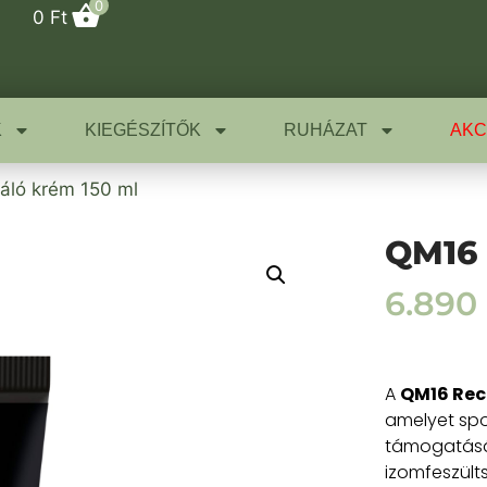
0
0
Ft
K
KIEGÉSZÍTŐK
RUHÁZAT
AKC
áló krém 150 ml
QM16 
6.890
A
QM16 Rec
amelyet spo
támogatásár
izomfeszült