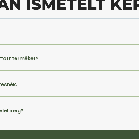
AN ISMÉTELT KÉ
ztott terméket?
resnék.
elel meg?