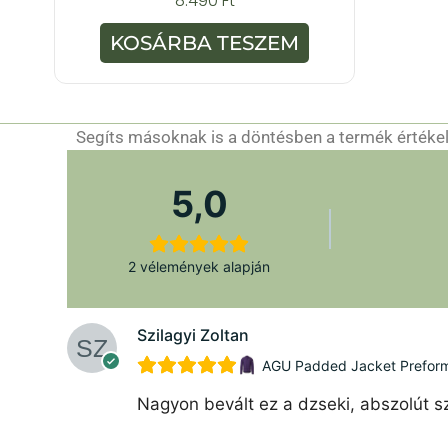
8.490
Ft
a
z
5
KOSÁRBA TESZEM
-
b
ő
l
Segíts másoknak is a döntésben a termék értékelé
5,0
2 vélemények alapján
Szilagyi Zoltan
AGU Padded Jacket Preforman
Nagyon bevált ez a dzseki, abszolút sz