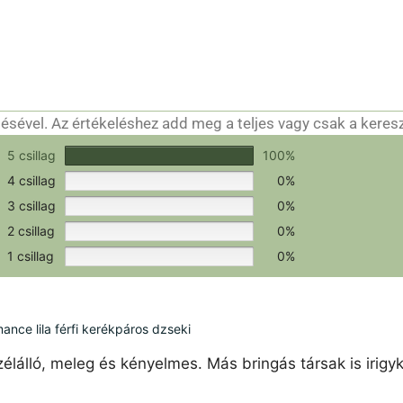
sével. Az értékeléshez add meg a teljes vagy csak a keres
csak a hitelesítéshez szükséges.
Értékeld a terméket!
5 csillag
100%
4 csillag
0%
3 csillag
0%
2 csillag
0%
1 csillag
0%
ce lila férfi kerékpáros dzseki
élálló, meleg és kényelmes. Más bringás társak is irigy