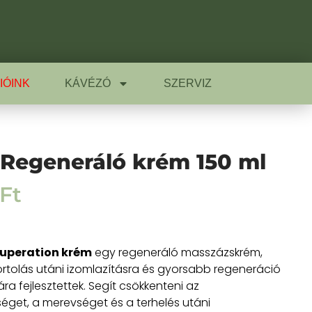
IÓINK
KÁVÉZÓ
SZERVIZ
Regeneráló krém 150 ml
Ft
uperation krém
egy regeneráló masszázskrém,
rtolás utáni izomlazításra és gyorsabb regeneráció
a fejlesztettek. Segít csökkenteni az
séget, a merevséget és a terhelés utáni