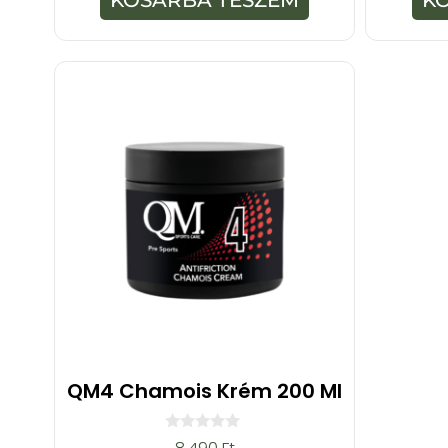
-
b
ő
l
QM4 Chamois Krém 200 Ml
0