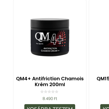
QM4+ Antifriction Chamois
QM15
Krém 200ml
0
8.490
Ft
a
z
5
KOSÁRBA TESZEM
K