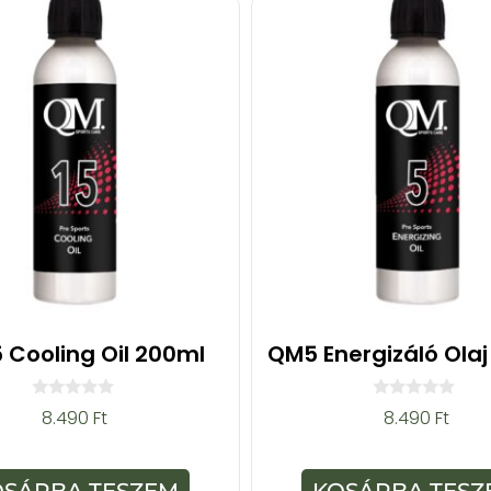
 Cooling Oil 200ml
QM5 Energizáló Olaj
0
0
8.490
Ft
8.490
Ft
a
a
z
z
5
5
-
-
OSÁRBA TESZEM
KOSÁRBA TESZ
b
b