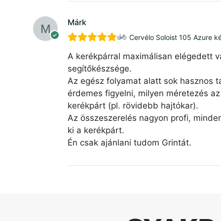
Márk
Cervélo Soloist 105 Azure k
A kerékpárral maximálisan elégedett v
segítőkészsége.
Az egész folyamat alatt sok hasznos ta
érdemes figyelni, milyen méretezés az 
kerékpárt (pl. rövidebb hajtókar).
Az összeszerelés nagyon profi, minde
ki a kerékpárt.
Én csak ajánlani tudom Grintát.