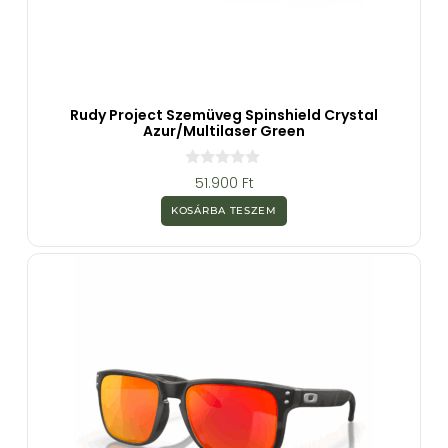
Rudy Project Szemüveg Spinshield Crystal
Azur/Multilaser Green
0
51.900
Ft
a
z
KOSÁRBA TESZEM
5
-
b
ő
l