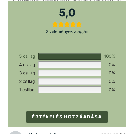
email címed nem jelenik meg sehol, ez csak a hitelesítéshez
szükséges.
5,0
2 vélemények alapján
5 csillag
100%
4 csillag
0%
3 csillag
0%
2 csillag
0%
1 csillag
0%
ÉRTÉKELÉS HOZZÁADÁSA