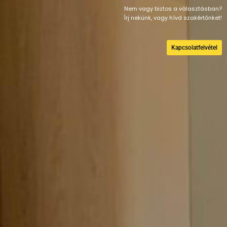
Nem vagy biztos a választásban?
Írj nekünk, vagy hívd szakértőnket!
Kapcsolatfelvétel