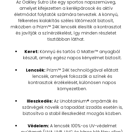
Az Oakley Sutro Lite egy sportos napszemüveg,
amelyet kifejezetten a kerékpárosok és aktív
életmódot folytatók számára terveztek. A könnyű,
félkeretes kialakítás széles látómezőt biztosít,
miközben a Prizm™ 24K lencsék élesítik a kontrasztot
és javítják a színérzékelést, így minden részletet
tisztábban láthat.
Keret:
Könnyű és tartós O Matter™ anyagból
készült, amely egész napos kényelmet biztosít.
Lencsék:
Prizm™ 24K technológiával ellátott
lencsék, amelyek fokozzák a színek és
kontrasztok érzékelését, különösen napos
környezetben.
Illeszkedés:
Az Unobtainium® orrpárnák és
szárvégek növelik a tapadást izzadás esetén is,
biztosítva a stabil illeszkedést mozgás közben.
Védelem:
A lencsék 100%-os UV-védelmet
nyújtanak (UVA, UVB, UVC és káros kék fény ellen).