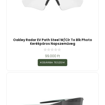
Oakley Radar EV Path Steel W/clr To Blk Photo
Kerékpáros Napszemüveg
0
99.000
Ft
a
z
KOSÁRBA TESZEM
5
-
b
ő
l