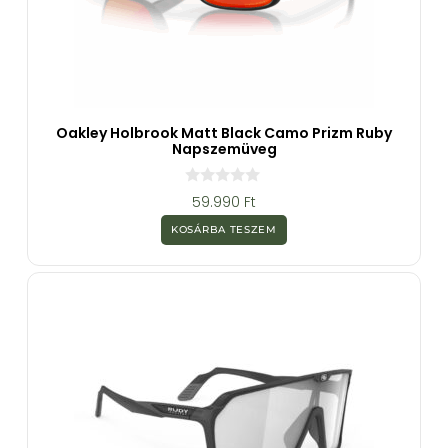
Oakley Holbrook Matt Black Camo Prizm Ruby
Napszemüveg
0
59.990
Ft
a
z
KOSÁRBA TESZEM
5
-
b
ő
l