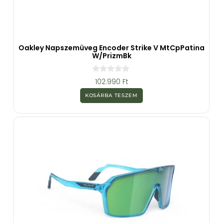
Oakley Napszemüveg Encoder Strike V MtCpPatina
W/PrizmBk
0
102.990
Ft
a
z
KOSÁRBA TESZEM
5
-
b
ő
l