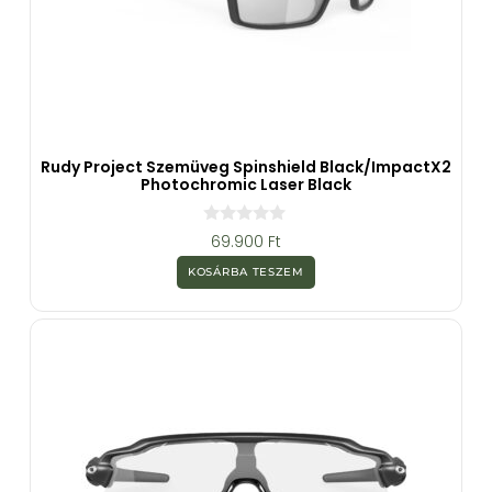
Rudy Project Szemüveg Spinshield Black/ImpactX2
Photochromic Laser Black
0
69.900
Ft
a
z
KOSÁRBA TESZEM
5
-
b
ő
l