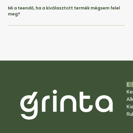
Mi a teendő, ha a kiválasztott termék mégsem felel
meg?
KI
Ke
Al
Ki
Ru