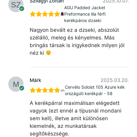
Szilagyi Zoltan
2025.10.07.
AGU Padded Jacket
Preformance lila férfi
kerékpáros dzseki
Nagyon bevált ez a dzseki, abszolút
szélálló, meleg és kényelmes. Más
bringás társak is irigykednek milyen jól
néz ki
Márk
2025.03.20.
Cervélo Soloist 105 Azure kék
országúti kerékpár - 58
A kerékpárral maximálisan elégedett
vagyok (ezt ennél a típusnál mondani
sem kell), illetve amit különösen
kiemelnék, az munkatársak
segítőkészsége.