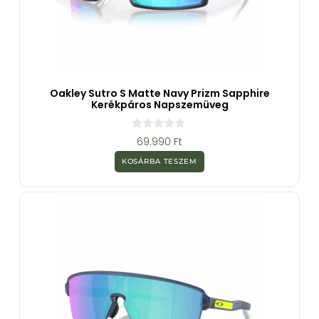
Oakley Sutro S Matte Navy Prizm Sapphire
Kerékpáros Napszemüveg
0
69.990
Ft
a
z
KOSÁRBA TESZEM
5
-
b
ő
l