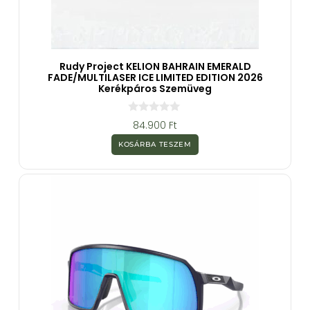
Rudy Project KELION BAHRAIN EMERALD
FADE/MULTILASER ICE LIMITED EDITION 2026
Kerékpáros Szemüveg
0
84.900
Ft
a
z
KOSÁRBA TESZEM
5
-
b
ő
l