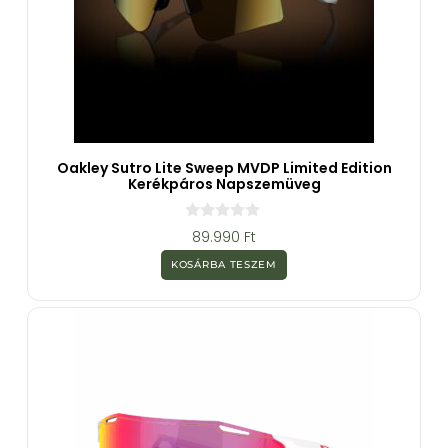
Oakley Sutro Lite Sweep MVDP Limited Edition
Kerékpáros Napszemüveg
0
89.990
Ft
a
z
KOSÁRBA TESZEM
5
-
b
ő
l