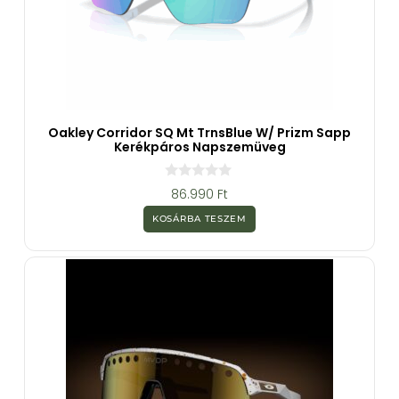
Oakley Corridor SQ Mt TrnsBlue W/ Prizm Sapp
Kerékpáros Napszemüveg
0
86.990
Ft
a
z
KOSÁRBA TESZEM
5
-
b
ő
l