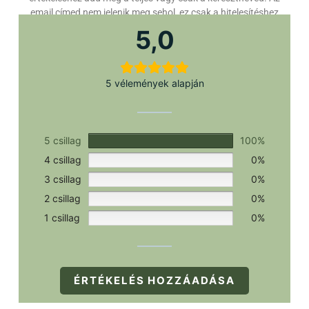
email címed nem jelenik meg sehol, ez csak a hitelesítéshez
szükséges.
5,0
5 vélemények alapján
5 csillag
100%
4 csillag
0%
3 csillag
0%
2 csillag
0%
1 csillag
0%
ÉRTÉKELÉS HOZZÁADÁSA