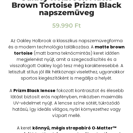
Brown Tortoise Prizm Black
napszemüveg
59.990
Ft
Az Oakley Holbrook a klasszikus napszemüvegforma
és a modern technológia találkozása. A
matte brown
tortoise
(matt barna teknőcmintás) keret időtlen
megjelenést nyújt, amit a szegecsdíszítés és a
visszafogott Oakley logó tesz még karakteresebbé. A
letisztult stílus jól illik hétköznapi viselethez, ugyanakkor
sportos kiegészítőként is megállja a helyét.
A
Prizm Black lencse
fokozott kontrasztot és élesebb
látást biztosít erős napfényben, miközben maximális
UV-védelmet nyújt. A lencse színe sötét, tükröződő
hatású, így ideális világos, nyári környezethez vagy
vízpart mellé.
A keret
könnyű, mégis strapabíró O‑Matter™