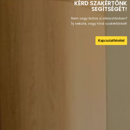
KÉRD SZAKÉRTŐNK
SEGÍTSÉGÉT!
Nem vagy biztos a választásban?
Írj nekünk, vagy hívd szakértőnket!
Kapcsolatfelvétel