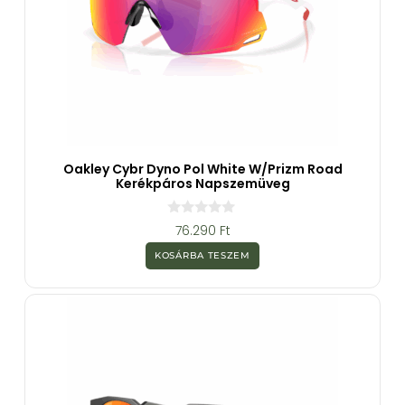
Oakley Cybr Dyno Pol White W/Prizm Road
Kerékpáros Napszemüveg
0
76.290
Ft
a
z
KOSÁRBA TESZEM
5
-
b
ő
l