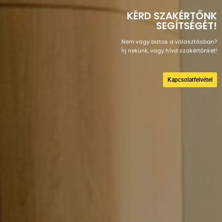
KÉRD SZAKÉRTŐNK
SEGÍTSÉGÉT!
Nem vagy biztos a választásban?
Írj nekünk, vagy hívd szakértőnket!
Kapcsolatfelvétel