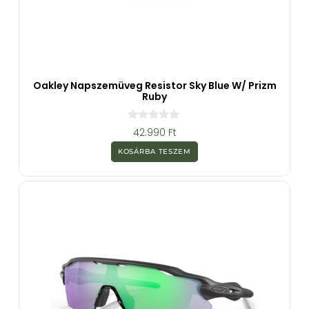
Oakley Napszemüveg Resistor Sky Blue W/ Prizm
Ruby
0
42.990
Ft
a
z
KOSÁRBA TESZEM
5
-
b
ő
l