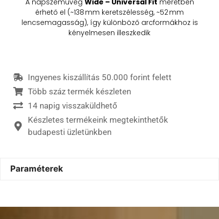
A napszemüveg
Wide – Universal Fit
méretben
érhető el (~138 mm keretszélesség, ~52 mm
lencsemagasság), így különböző arcformákhoz is
kényelmesen illeszkedik
Ingyenes kiszállítás 50.000 forint felett
Több száz termék készleten
14 napig visszaküldhető
Készletes termékeink megtekinthetők
budapesti üzletünkben
Paraméterek