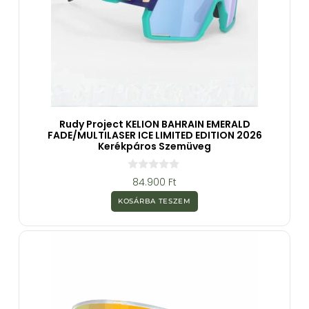
Rudy Project KELION BAHRAIN EMERALD
FADE/MULTILASER ICE LIMITED EDITION 2026
Kerékpáros Szemüveg
0
84.900
Ft
a
z
KOSÁRBA TESZEM
5
-
b
ő
l