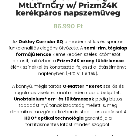
MtLtTrnCry w/ Prizm24K
kerékpáros napszemüveg
86.990
Ft
Az
Oakley Corridor SQ
a modern stílus és sportos
funkcionalitás elegáns ötvözete. A
semi-rim, téglalap
formájú lencse
kiemelkedően széles látómezőt
biztosít, miközben a
Prizm 24K arany tükörlencse
élénk színekkel és kontraszttal fejleszti a látásélményt
napfényben (~11% VLT érték).
A könnyű, mégis tartós
O‑Matter™ keret
szellős és
rugalmas viseletet kínál minden nap, a beépített
Unobtainium® orr- és fültámaszok
pedig biztos
tapadást nyújtanak izzadtság mellett is, még
dinamikus mozgások közben is stabil illeszkedéssel. A
HDO® optikai technológia
garantálja a
torzításmentes látást minden szögből .