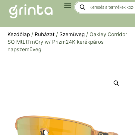
Kezdőlap
/
Ruházat
/
Szemüveg
/ Oakley Corridor
SQ MtLtTrnCry w/ Prizm24K kerékpáros
napszemüveg