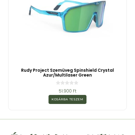
Rudy Project Szemüveg Spinshield Crystal
Azur/Multilaser Green
0
51.900
Ft
a
z
KOSÁRBA TESZEM
5
-
b
ő
l