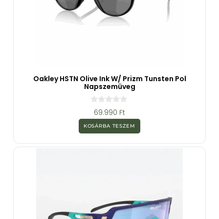
Oakley HSTN Olive Ink W/ Prizm Tunsten Pol
Napszemüveg
0
69.990
Ft
a
z
KOSÁRBA TESZEM
5
-
b
ő
l