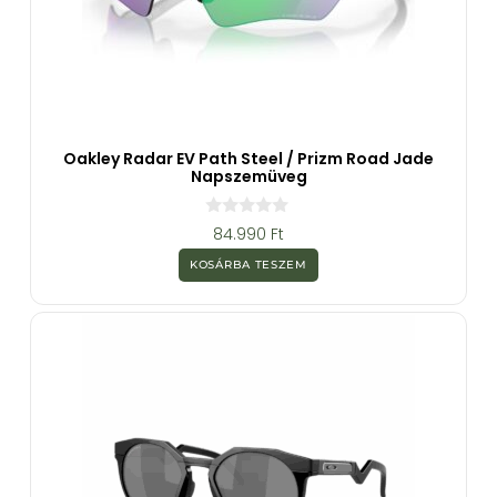
Oakley Radar EV Path Steel / Prizm Road Jade
Napszemüveg
0
84.990
Ft
a
z
KOSÁRBA TESZEM
5
-
b
ő
l