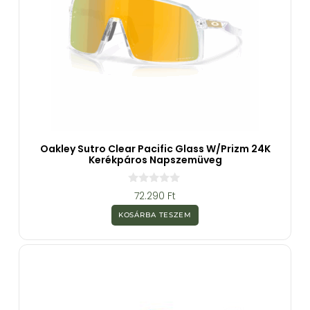
Oakley Sutro Clear Pacific Glass W/Prizm 24K
Kerékpáros Napszemüveg
0
72.290
Ft
a
z
KOSÁRBA TESZEM
5
-
b
ő
l