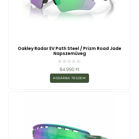
Oakley Radar EV Path Steel / Prizm Road Jade
Napszemüveg
0
84.990
Ft
a
z
KOSÁRBA TESZEM
5
-
b
ő
l