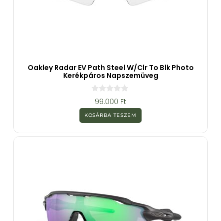
Oakley Radar EV Path Steel W/clr To Blk Photo
Kerékpáros Napszemüveg
0
99.000
Ft
a
z
KOSÁRBA TESZEM
5
-
b
ő
l