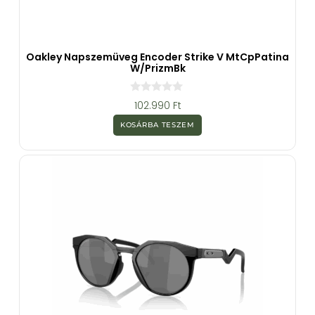
Oakley Napszemüveg Encoder Strike V MtCpPatina
W/PrizmBk
0
102.990
Ft
a
z
KOSÁRBA TESZEM
5
-
b
ő
l