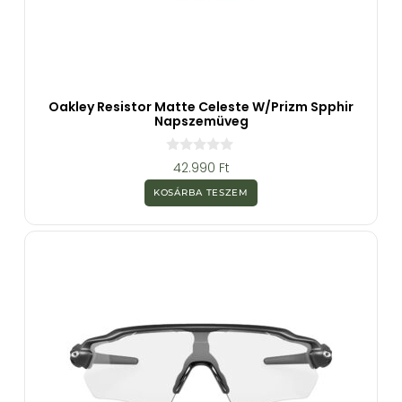
Oakley Resistor Matte Celeste W/Prizm Spphir
Napszemüveg
0
42.990
Ft
a
z
KOSÁRBA TESZEM
5
-
b
ő
l