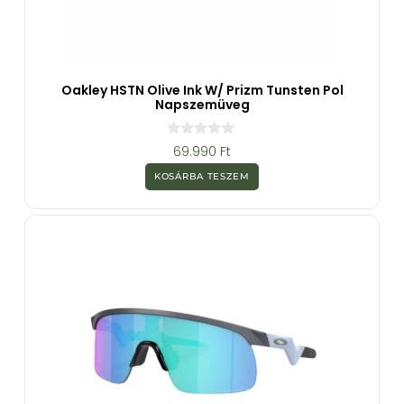
Oakley HSTN Olive Ink W/ Prizm Tunsten Pol
Napszemüveg
0
69.990
Ft
a
z
KOSÁRBA TESZEM
5
-
b
ő
l