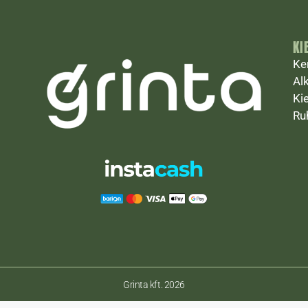
KI
Ke
Al
Ki
Ru
Grinta kft. 2026