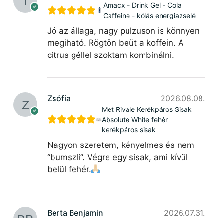
Amacx - Drink Gel - Cola
Caffeine - kólás energiazselé
Jó az állaga, nagy pulzuson is könnyen
megiható. Rögtön beüt a koffein. A
citrus géllel szoktam kombinálni.
Zsófia
2026.08.08.
Met Rivale Kerékpáros Sisak
Absolute White fehér
kerékpáros sisak
Nagyon szeretem, kényelmes és nem
“bumszli”. Végre egy sisak, ami kívül
belül fehér.
Berta Benjamin
2026.07.31.