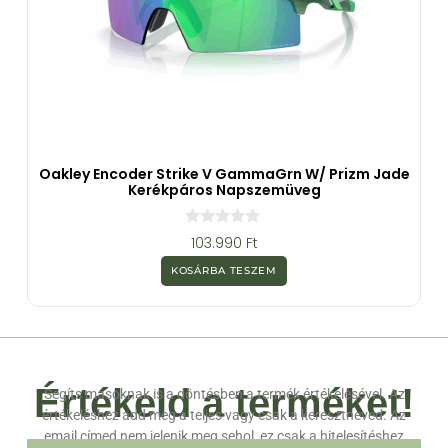
Oakley Encoder Strike V GammaGrn W/ Prizm Jade
Kerékpáros Napszemüveg
0
103.990
Ft
a
z
KOSÁRBA TESZEM
5
-
b
ő
l
Értékeld a terméket!
Segíts másoknak is a döntésben a termék értékelésével. Az
értékeléshez add meg a teljes vagy csak a keresztneved. Az
email címed nem jelenik meg sehol, ez csak a hitelesítéshez