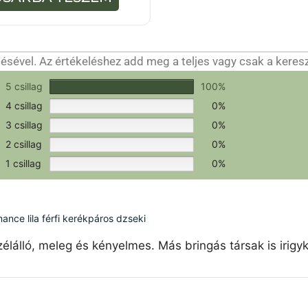
-
b
ő
l
sével. Az értékeléshez add meg a teljes vagy csak a keres
csak a hitelesítéshez szükséges.
Értékeld a terméket!
5 csillag
100%
4 csillag
0%
3 csillag
0%
2 csillag
0%
1 csillag
0%
ce lila férfi kerékpáros dzseki
élálló, meleg és kényelmes. Más bringás társak is irigy