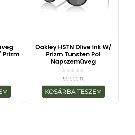
üveg
Oakley HSTN Olive Ink W/
/ Prizm
Prizm Tunsten Pol
Napszemüveg
0
69.990
Ft
a
z
5
EM
KOSÁRBA TESZEM
-
b
ő
l