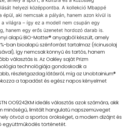
sze, amely a sport, a kultúra és a közösség
lását helyezi középpontba. A kollekció Mbappé
ra épül, aki nemcsak a pályán, hanem azon kívül is
 a világra – így ez a modell nem csupán egy
, hanem egy erős üzenetet hordozó darab is.
ényi alapú BiO-Matter® anyagból készült, amely
%-ban bioalapú szénforrást tartalmaz (ricinusolaj
sával), így nemcsak könnyű és tartós, hanem
óbb választás is. Az Oakley saját
Prizm
nológia
technológiája gondoskodik a
abb, részletgazdag látásról, míg az Unobtainium®
okozza a tapadást és egész napos kényelmet
STN OO9242KM ideális választás azok számára, akik
 minőségű, limitált hangulatú napszemüveget
mely ötvözi a sportos örökséget, a modern dizájnt és
ló együttműködés történetét.