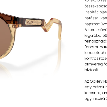
kollekció ré
összekapcso
inspirációjá
hatással van
napszemüveg
A keret növ
legalább 56
felhasználá
fenntarthat
lencsetech
kontrasztos
orrnyereg f
biztosít.
Az Oakley H
egy prémium
keresnek, a
egy inspirá