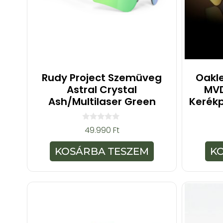
Rudy Project Szemüveg
Oakle
Astral Crystal
MVD
Ash/Multilaser Green
Kerék
0
49.990
Ft
a
z
5
KOSÁRBA TESZEM
K
-
b
ő
l