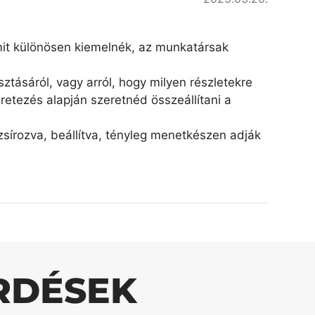
amit különösen kiemelnék, az munkatársak
ztásáról, vagy arról, hogy milyen részletekre
retezés alapján szeretnéd összeállítani a
írozva, beállítva, tényleg menetkészen adják
RDÉSEK