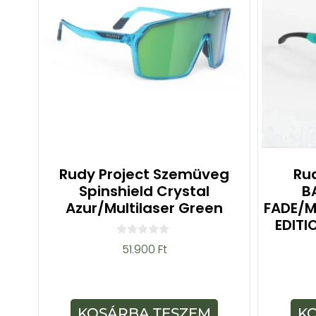
Rudy Project Szemüveg
Rud
Spinshield Crystal
B
Azur/Multilaser Green
FADE/MU
EDITI
0
51.900
Ft
a
z
5
-
b
ő
KOSÁRBA TESZEM
K
l