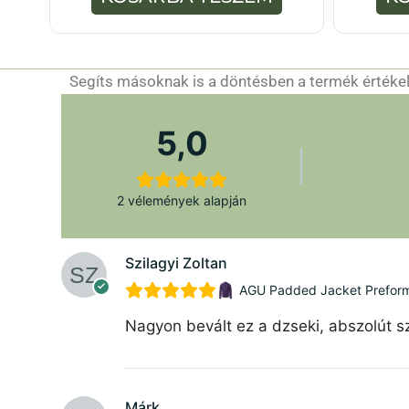
Segíts másoknak is a döntésben a termék értékelé
5,0
2 vélemények alapján
Szilagyi Zoltan
AGU Padded Jacket Preforman
Nagyon bevált ez a dzseki, abszolút sz
Márk