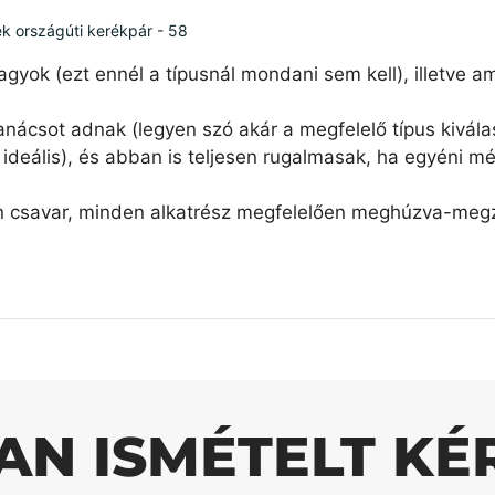
ék országúti kerékpár - 58
agyok (ezt ennél a típusnál mondani sem kell), illetve 
nácsot adnak (legyen szó akár a megfelelő típus kiválas
ideális), és abban is teljesen rugalmasak, ha egyéni mé
n csavar, minden alkatrész megfelelően meghúzva-megzs
AN ISMÉTELT KÉ