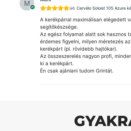
Cervélo Soloist 105 Azure k
A kerékpárral maximálisan elégedett v
segítőkészsége.
Az egész folyamat alatt sok hasznos ta
érdemes figyelni, milyen méretezés az 
kerékpárt (pl. rövidebb hajtókar).
Az összeszerelés nagyon profi, minde
ki a kerékpárt.
Én csak ajánlani tudom Grintát.
GYAKR