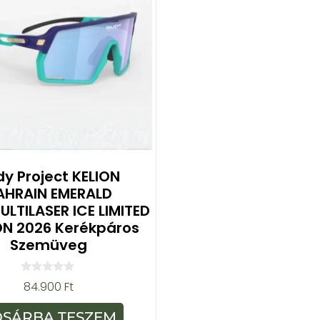
y Project KELION
AHRAIN EMERALD
LTILASER ICE LIMITED
ON 2026 Kerékpáros
Szemüveg
0
84.900
Ft
a
z
5
OSÁRBA TESZEM