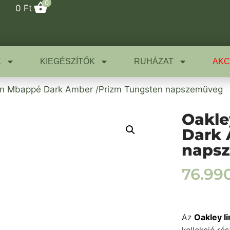
0
0
Ft
K
KIEGÉSZÍTŐK
RUHÁZAT
AKC
an Mbappé Dark Amber /Prizm Tungsten napszemüveg
Oakle
Dark 
naps
76.99
Az
Oakley
l