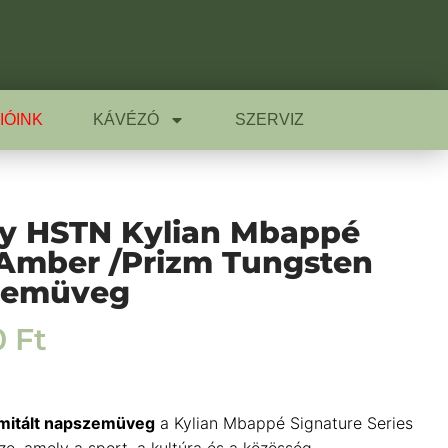
IÓINK
KÁVÉZÓ
SZERVIZ
y HSTN Kylian Mbappé
Amber /Prizm Tungsten
zemüveg
0
Ft
imitált napszemüveg
a
Kylian Mbappé
Signature Series