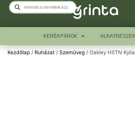
KERÉKPÁROK
ALKATRÉSZE
Kezdőlap
/
Ruházat
/
Szemüveg
/ Oakley HSTN Kyli