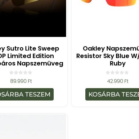
y Sutro Lite Sweep
Oakley Napszem
P Limited Edition
Resistor Sky Blue W
páros Napszemüveg
Ruby
0
0
89.990
Ft
42.990
Ft
a
a
z
z
5
5
OSÁRBA TESZEM
KOSÁRBA TESZ
-
-
b
b
ő
ő
l
l