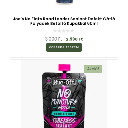
Joe’s No Flats Road Leader Sealant Defekt Gátló
Folyadék Betöltő Kupakkal 60ml
0
3.990
Ft
2.990
Ft
a
z
KOSÁRBA TESZEM
5
-
b
ő
l
Akció!