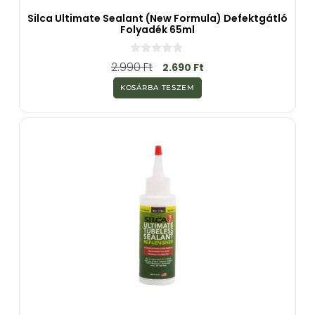
Silca Ultimate Sealant (New Formula) Defektgátló
Folyadék 65ml
0
2.990
Ft
2.690
Ft
a
z
KOSÁRBA TESZEM
5
-
b
ő
l