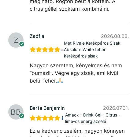
megiható. Rögtön beüt a koffein. A
citrus géllel szoktam kombinálni.
Zsófia
2026.08.08.
Met Rivale Kerékpáros Sisak
Absolute White fehér
kerékpáros sisak
Nagyon szeretem, kényelmes és nem
“bumszli”. Végre egy sisak, ami kívül
belül fehér.
Berta Benjamin
2026.07.31.
Amacx - Drink Gel - Citrus -
lime-os energiazselé
Ez a kedvenc zselém, nagyon könnyen