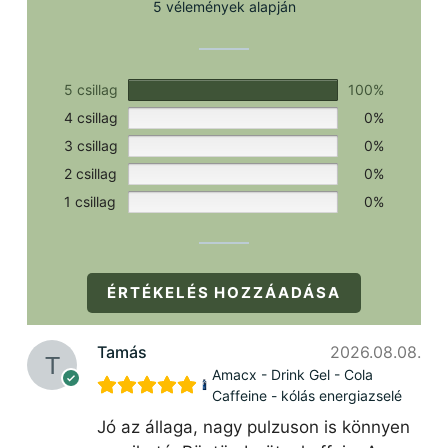
5 vélemények alapján
5 csillag
100%
4 csillag
0%
3 csillag
0%
2 csillag
0%
1 csillag
0%
ÉRTÉKELÉS HOZZÁADÁSA
Tamás
2026.08.08.
Amacx - Drink Gel - Cola
Caffeine - kólás energiazselé
Jó az állaga, nagy pulzuson is könnyen