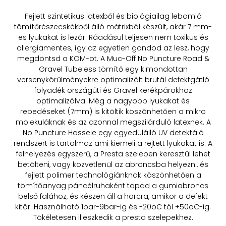
Fejlett szintetikus latexből és biológiailag lebomló
tömítőrészecskékből álló mátrixból készült, akár 7 mm-
es lyukakat is lezár. Ráadásul teljesen nem toxikus és
allergiamentes, így az egyetlen gondod az lesz, hogy
megdöntsd a KOM-ot. A Muc-Off No Puncture Road &
Gravel Tubeless tömítő egy kimondottan
versenykörülményekre optimalizált brutál defektgátló
folyadék országúti és Gravel kerékpárokhoz
optimalizálva. Még a nagyobb lyukakat és
repedéseket (7mm) is kitöltik köszönhetően a mikro
molekuláknak és az azonnal megszilárduló latexnek. A
No Puncture Hassele egy egyedülálló UV detektáló
rendszert is tartalmaz ami kiemeli a rejtett lyukakat is. A
felhelyezés egyszerű, a Presta szelepen keresztül lehet
betölteni, vagy közvetlenül az abroncsba helyezni, és
fejlett polimer technológiánknak köszönhetően a
tömítőanyag páncélruhaként tapad a gumiabroncs
belső falához, és készen áll a harcra, amikor a defekt
kitör. Használható 1bar-9bar-ig és -20oC tól +50oC-ig.
Tökéletesen illeszkedik a presta szelepekhez.