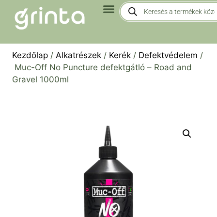
Kezdőlap
/
Alkatrészek
/
Kerék
/
Defektvédelem
/
Muc-Off No Puncture defektgátló – Road and
Gravel 1000ml