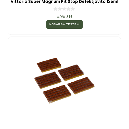
Vittoria Super Magnum Pit Stop Defektjavító 125ml
0
5.990
Ft
a
z
KOSÁRBA TESZEM
5
-
b
ő
l