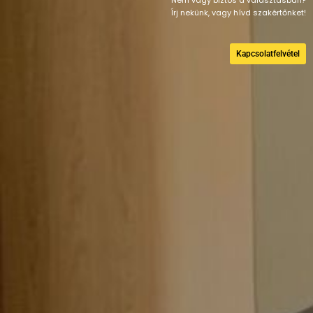
Írj nekünk, vagy hívd szakértőnket!
Kapcsolatfelvétel