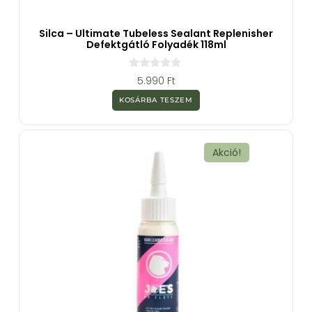
Silca – Ultimate Tubeless Sealant Replenisher
Defektgátló Folyadék 118ml
0
5.990
Ft
a
z
KOSÁRBA TESZEM
5
-
b
ő
l
Akció!