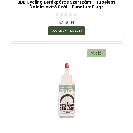
BBB Cycling Kerékpáros Szerszám – Tubeless
Defektjavító Szál – PuncturePlugs
0
3.290
Ft
a
z
KOSÁRBA TESZEM
5
-
b
ő
l
Akció!