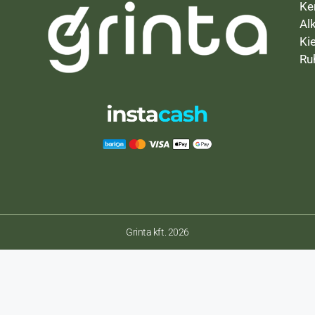
Ke
Al
Ki
Ru
Grinta kft. 2026