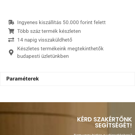
Ingyenes kiszállítás 50.000 forint felett
Több száz termék készleten
14 napig visszaküldhető
Készletes termékeink megtekinthetők
budapesti üzletünkben
Paraméterek
KÉRD SZAKÉRTŐNK
SEGÍTSÉGÉT!
Nem vagy biztos a választásban?