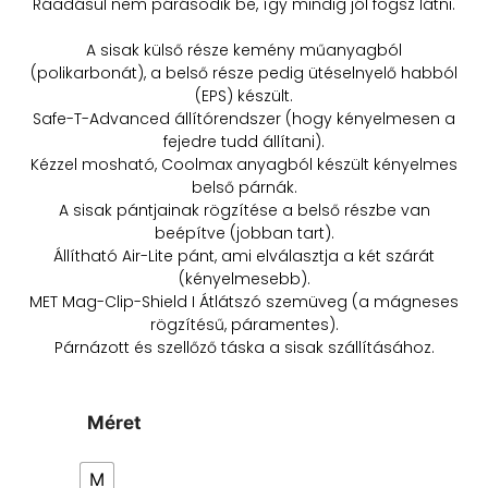
Ráadásul nem párásodik be, így mindig jól fogsz látni.
A sisak külső része kemény műanyagból
(polikarbonát), a belső része pedig ütéselnyelő habból
(EPS) készült.
Safe-T-Advanced állítórendszer (hogy kényelmesen a
fejedre tudd állítani).
Kézzel mosható, Coolmax anyagból készült kényelmes
belső párnák.
A sisak pántjainak rögzítése a belső részbe van
beépítve (jobban tart).
Állítható Air-Lite pánt, ami elválasztja a két szárát
(kényelmesebb).
MET Mag-Clip-Shield I Átlátszó szemüveg (a mágneses
rögzítésű, páramentes).
Párnázott és szellőző táska a sisak szállításához.
Méret
M