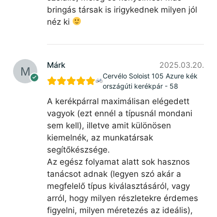
bringás társak is irigykednek milyen jól
néz ki
Márk
2025.03.20.
Cervélo Soloist 105 Azure kék
országúti kerékpár - 58
A kerékpárral maximálisan elégedett
vagyok (ezt ennél a típusnál mondani
sem kell), illetve amit különösen
kiemelnék, az munkatársak
segítőkészsége.
Az egész folyamat alatt sok hasznos
tanácsot adnak (legyen szó akár a
megfelelő típus kiválasztásáról, vagy
arról, hogy milyen részletekre érdemes
figyelni, milyen méretezés az ideális),