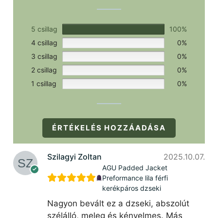
5 csillag
100%
4 csillag
0%
3 csillag
0%
2 csillag
0%
1 csillag
0%
ÉRTÉKELÉS HOZZÁADÁSA
Szilagyi Zoltan
2025.10.07.
AGU Padded Jacket
Preformance lila férfi
kerékpáros dzseki
Nagyon bevált ez a dzseki, abszolút
szélálló, meleg és kényelmes. Más