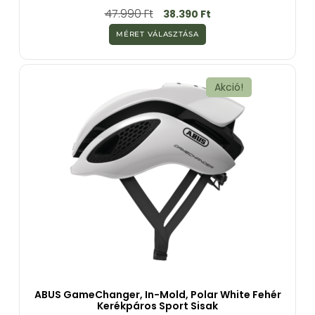
0
47.990
Ft
38.390
Ft
a
z
MÉRET VÁLASZTÁSA
5
-
b
ő
l
Akció!
ABUS GameChanger, In-Mold, Polar White Fehér
Kerékpáros Sport Sisak