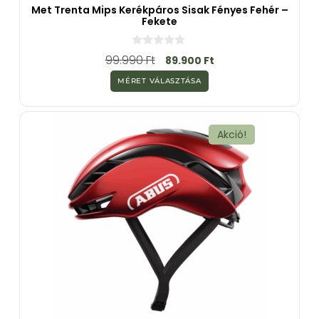
Met Trenta Mips Kerékpáros Sisak Fényes Fehér –
Fekete
0
99.990
Ft
89.900
Ft
a
z
MÉRET VÁLASZTÁSA
5
-
b
ő
l
Akció!