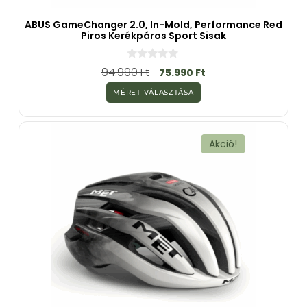
ABUS GameChanger 2.0, In-Mold, Performance Red
Piros Kerékpáros Sport Sisak
0
94.990
Ft
75.990
Ft
a
z
MÉRET VÁLASZTÁSA
5
-
b
ő
l
Akció!