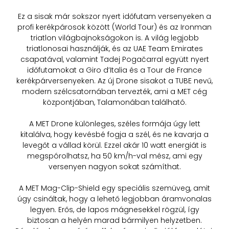
Ez a sisak már sokszor nyert időfutam versenyeken a
profi kerékpárosok között (World Tour) és az Ironman
triatlon világbajnokságokon is. A világ legjobb
triatlonosai használják, és az UAE Team Emirates
csapatával, valamint Tadej Pogačarral együtt nyert
időfutamokat a Giro d’Italia és a Tour de France
kerékpárversenyeken. Az új Drone sisakot a TUBE nevű,
modern szélcsatornában tervezték, ami a MET cég
központjában, Talamonában található.
A MET Drone különleges, széles formája úgy lett
kitalálva, hogy kevésbé fogja a szél, és ne kavarja a
levegőt a vállad körül. Ezzel akár 10 watt energiát is
megspórolhatsz, ha 50 km/h-val mész, ami egy
versenyen nagyon sokat számíthat.
A MET Mag-Clip-Shield egy speciális szemüveg, amit
úgy csináltak, hogy a lehető legjobban áramvonalas
legyen. Erős, de lapos mágnesekkel rögzül, így
biztosan a helyén marad bármilyen helyzetben.