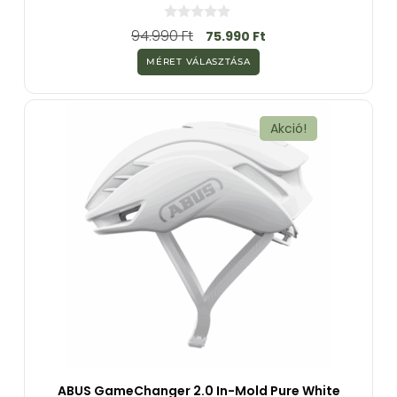
0
94.990
Ft
75.990
Ft
a
z
MÉRET VÁLASZTÁSA
5
-
b
ő
l
Akció!
ABUS GameChanger 2.0 In-Mold Pure White