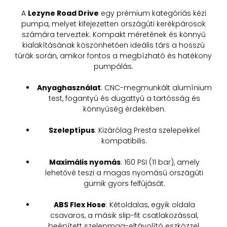
A
Lezyne Road Drive
egy prémium kategóriás kézi
pumpa, melyet kifejezetten országúti kerékpárosok
számára terveztek.
Kompakt méretének és könnyű
kialakításának köszönhetően ideális társ a hosszú
túrák során, amikor fontos a megbízható és hatékony
pumpálás.
Anyaghasználat
:
CNC-megmunkált alumínium
test, fogantyú és dugattyú a tartósság és
könnyűség érdekében.
Szeleptípus
:
Kizárólag Presta szelepekkel
kompatibilis.
Maximális nyomás
:
160 PSI (11 bar), amely
lehetővé teszi a magas nyomású országúti
gumik gyors felfújását.
ABS Flex Hose
:
Kétoldalas, egyik oldala
csavaros, a másik slip-fit csatlakozással,
beépített szelepmag-eltávolító eszközzel.