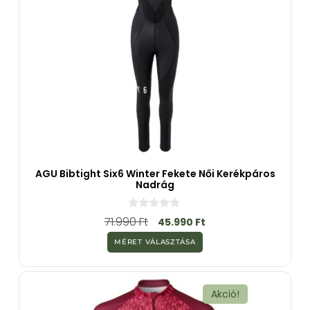
AGU Bibtight Six6 Winter Fekete Női Kerékpáros
Nadrág
0
71.990
Ft
45.990
Ft
a
z
MÉRET VÁLASZTÁSA
5
-
b
ő
l
Akció!