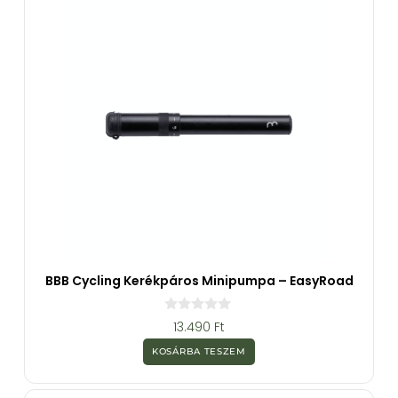
l
BBB Cycling Kerékpáros Minipumpa – EasyRoad
0
13.490
Ft
a
z
KOSÁRBA TESZEM
5
-
b
ő