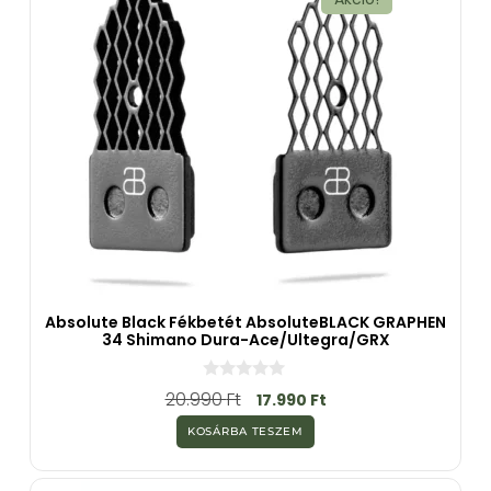
Absolute Black Fékbetét AbsoluteBLACK GRAPHEN
34 Shimano Dura-Ace/Ultegra/GRX
0
20.990
Ft
17.990
Ft
a
z
KOSÁRBA TESZEM
5
-
b
ő