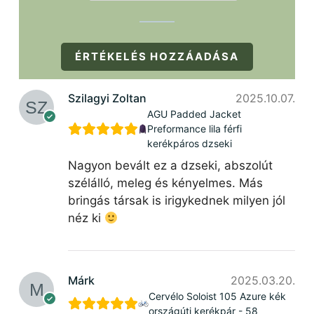
ÉRTÉKELÉS HOZZÁADÁSA
Szilagyi Zoltan
2025.10.07.
AGU Padded Jacket
Preformance lila férfi
kerékpáros dzseki
Nagyon bevált ez a dzseki, abszolút
szélálló, meleg és kényelmes. Más
bringás társak is irigykednek milyen jól
néz ki
Márk
2025.03.20.
Cervélo Soloist 105 Azure kék
országúti kerékpár - 58