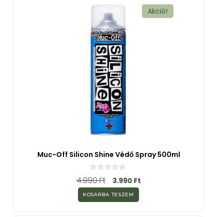
l
Akció!
Muc-Off Silicon Shine Védő Spray 500ml
0
4.990
Ft
3.990
Ft
a
z
KOSÁRBA TESZEM
5
-
b