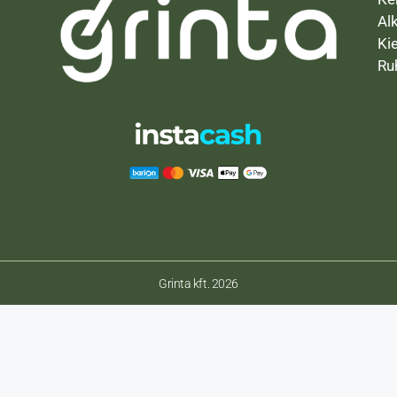
Al
Ki
Ru
Grinta kft. 2026