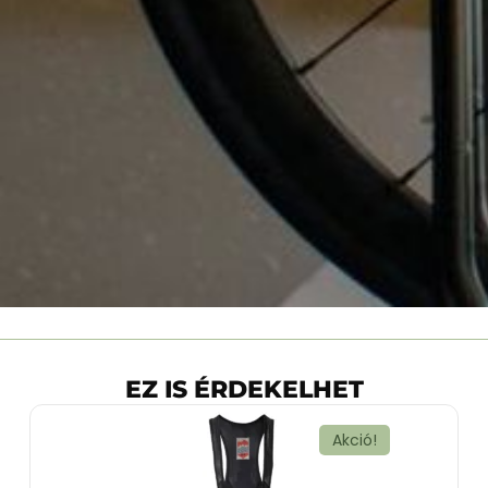
EZ IS ÉRDEKELHET
Akció!