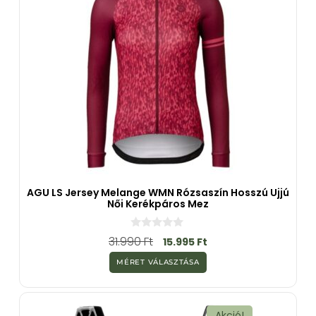
AGU LS Jersey Melange WMN Rózsaszín Hosszú Ujjú
Női Kerékpáros Mez
0
31.990
Ft
15.995
Ft
a
z
MÉRET VÁLASZTÁSA
5
-
b
ő
l
Akció!