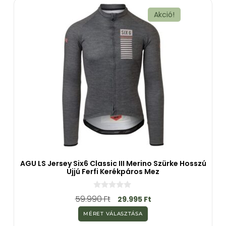
ő
l
Akció!
AGU LS Jersey Six6 Classic III Merino Szürke Hosszú
Ujjú Ferfi Kerékpáros Mez
0
59.990
Ft
29.995
Ft
a
z
MÉRET VÁLASZTÁSA
5
-