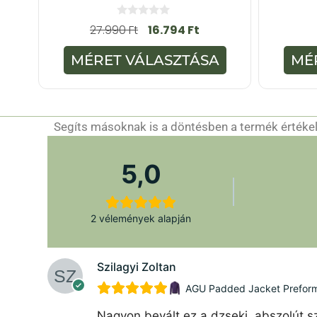
0
27.990
Ft
16.794
Ft
a
z
5
MÉRET VÁLASZTÁSA
MÉ
-
b
ő
l
Segíts másoknak is a döntésben a termék értékelé
5,0
2 vélemények alapján
Szilagyi Zoltan
AGU Padded Jacket Preforman
Nagyon bevált ez a dzseki, abszolút sz