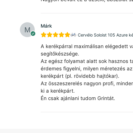
Márk
Cervélo Soloist 105 Azure k
A kerékpárral maximálisan elégedett v
segítőkészsége.
Az egész folyamat alatt sok hasznos ta
érdemes figyelni, milyen méretezés az 
kerékpárt (pl. rövidebb hajtókar).
Az összeszerelés nagyon profi, minde
ki a kerékpárt.
Én csak ajánlani tudom Grintát.