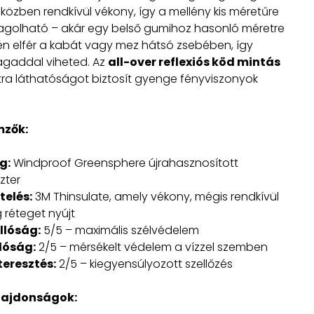
iközben rendkívül vékony, így a mellény kis méretűre
golható – akár egy belső gumihoz hasonló méretre
én elfér a kabát vagy mez hátsó zsebében, így
gaddal viheted. Az
all-over reflexiós köd mintás
ra láthatóságot biztosít gyenge fényviszonyok
mzők:
g:
Windproof Greensphere újrahasznosított
zter
telés:
3M Thinsulate, amely vékony, mégis rendkívül
 réteget nyújt
llóság:
5/5 – maximális szélvédelem
lóság:
2/5 – mérsékelt védelem a vízzel szemben
eresztés:
2/5 – kiegyensúlyozott szellőzés
lajdonságok: