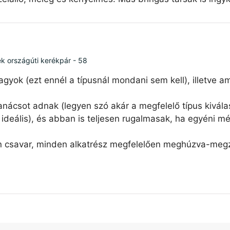
ék országúti kerékpár - 58
agyok (ezt ennél a típusnál mondani sem kell), illetve 
nácsot adnak (legyen szó akár a megfelelő típus kiválas
ideális), és abban is teljesen rugalmasak, ha egyéni mé
n csavar, minden alkatrész megfelelően meghúzva-megzs