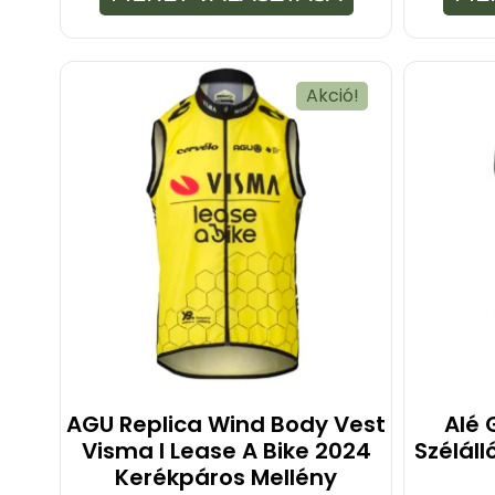
ő
l
Akció!
AGU Replica Wind Body Vest
Alé 
Visma I Lease A Bike 2024
Szélál
Kerékpáros Mellény