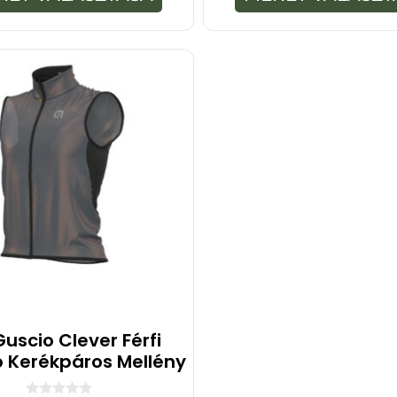
ő
b
l
ő
l
Guscio Clever Férfi
ló Kerékpáros Mellény