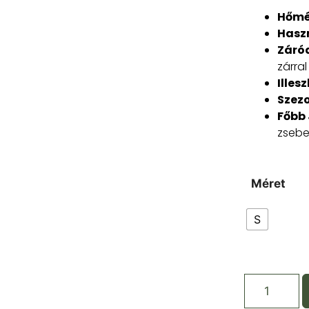
Hőmé
Hasz
Záród
zárral
Illes
Szezo
Főbb 
zsebe
Méret
S