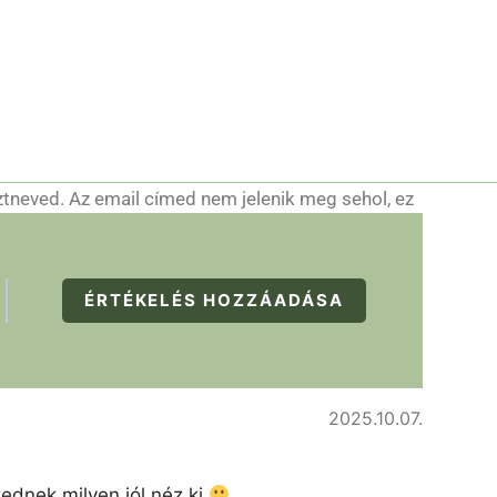
ztneved. Az email címed nem jelenik meg sehol, ez
ÉRTÉKELÉS HOZZÁADÁSA
2025.10.07.
kednek milyen jól néz ki