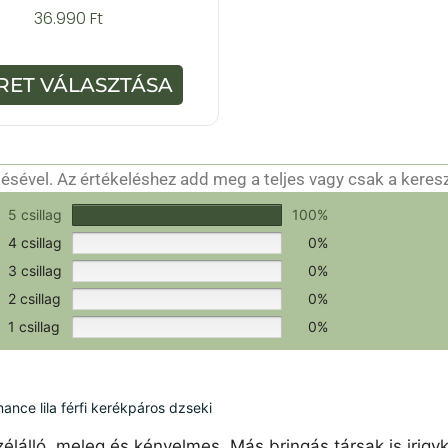
0
36.990
Ft
a
z
5
-
RET VÁLASZTÁSA
b
ő
l
sével. Az értékeléshez add meg a teljes vagy csak a keres
csak a hitelesítéshez szükséges.
Értékeld a terméket!
5 csillag
100%
4 csillag
0%
3 csillag
0%
2 csillag
0%
1 csillag
0%
ce lila férfi kerékpáros dzseki
élálló, meleg és kényelmes. Más bringás társak is irigy