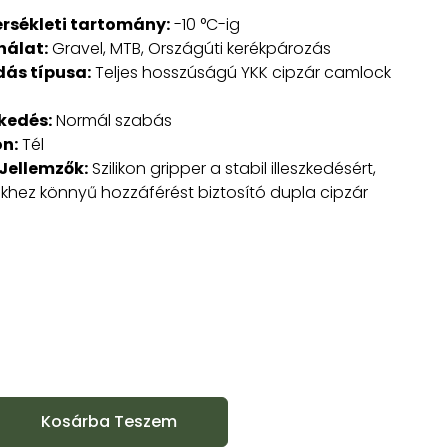
rsékleti tartomány:
-10 °C-ig
nálat:
Gravel, MTB, Országúti kerékpározás
ás típusa:
Teljes hosszúságú YKK cipzár camlock
zkedés:
Normál szabás
n:
Tél
Jellemzők:
Szilikon gripper a stabil illeszkedésért,
khez könnyű hozzáférést biztosító dupla cipzár
Kosárba Teszem