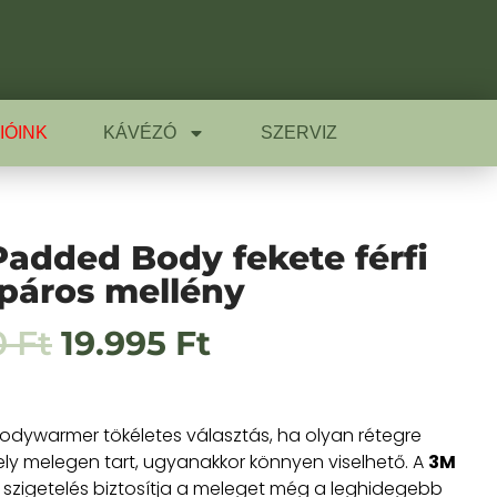
IÓINK
KÁVÉZÓ
SZERVIZ
added Body fekete férfi
páros mellény
0
Ft
19.995
Ft
 bodywarmer tökéletes választás, ha olyan rétegre
ly melegen tart, ugyanakkor könnyen viselhető. A
3M
szigetelés biztosítja a meleget még a leghidegebb