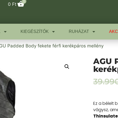
0
0
Ft
K
KIEGÉSZÍTŐK
RUHÁZAT
AKC
GU Padded Body fekete férfi kerékpáros mellény
AGU P
kerék
39.99
Ez a bélelt
vágysz, ame
Thinsulate