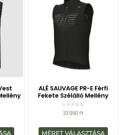
 Vest
ALÉ SAUVAGE PR-E Férfi
Mellény
Fekete Szélálló Mellény
0
33.990
Ft
a
z
5
-
ÁSA
MÉRET VÁLASZTÁSA
b