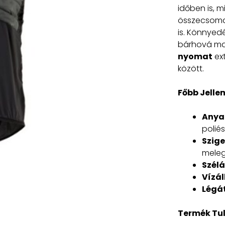
időben is, m
összecsoma
is. Könnyed
bárhová ma
nyomat
ext
között.
Főbb Jelle
Anya
poliés
Szige
meleg
Szélá
Vízál
Légát
Termék Tu