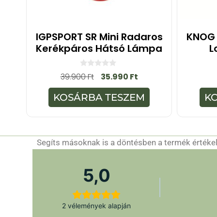
IGPSPORT SR Mini Radaros
KNOG 
Kerékpáros Hátsó Lámpa
L
0
39.900
Ft
35.990
Ft
a
z
5
KOSÁRBA TESZEM
K
-
b
ő
l
Segíts másoknak is a döntésben a termék értékelé
5,0
2 vélemények alapján