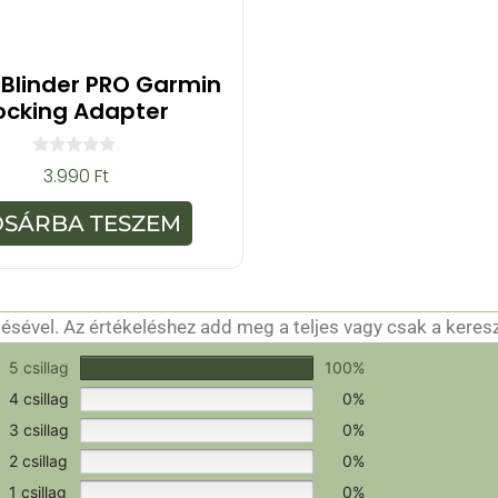
Blinder PRO Garmin
ocking Adapter
0
3.990
Ft
a
z
5
OSÁRBA TESZEM
-
b
ő
l
sével. Az értékeléshez add meg a teljes vagy csak a keres
csak a hitelesítéshez szükséges.
Értékeld a terméket!
5 csillag
100%
4 csillag
0%
3 csillag
0%
2 csillag
0%
1 csillag
0%