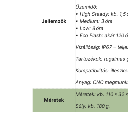
Üzemidő:
• High Steady: kb. 1,5 
Jellemzők
• Medium: 3 óra
• Low: 8 óra
• Eco Flash: akár 120 ó
Vízállóság: IP67 – telje
Tartozékok: rugalmas 
Kompatibilitás: illes
Anyag: CNC megmunkált
Méretek: kb. 110 × 32 
Méretek
Súly: kb. 180 g.