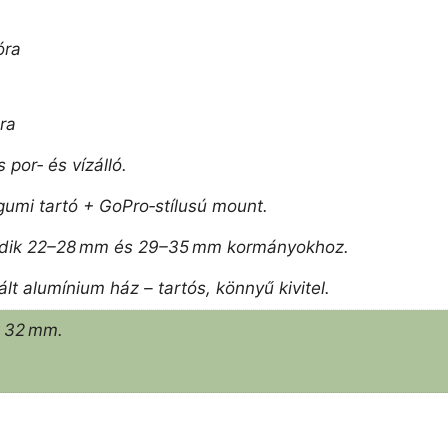
óra
ra
s por‑ és vízálló.
gumi tartó + GoPro‑stílusú mount.
zkedik 22–28 mm és 29–35 mm kormányokhoz.
 alumínium ház – tartós, könnyű kivitel.
× 32 mm.