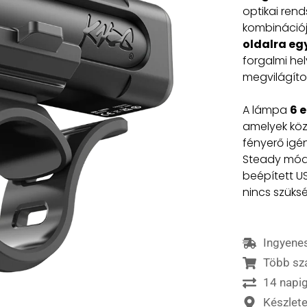
optikai ren
kombinációj
oldalra eg
forgalmi h
megvilágíto
A lámpa
6 
amelyek köz
fényerő igén
Steady mód­r
beépített US
nincs szüksé
Ingyenes
Több sz
14 napig
Készlet