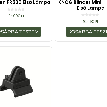
n FR500 Első Lámpa
KNOG Blinder Mini – 
Első Lámpa
0
27.990
Ft
a
0
10.490
Ft
z
a
5
z
-
5
OSÁRBA TESZEM
KOSÁRBA TESZ
b
-
ő
b
l
ő
l