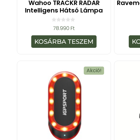
Wahoo TRACKR RADAR
Raveme
Intelligens Hátsó Lámpa
0
78.990
Ft
a
z
5
KOSÁRBA TESZEM
K
-
b
ő
l
Akció!