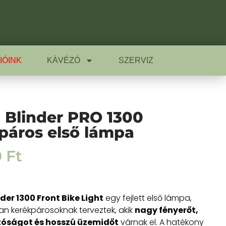
IÓINK
KÁVÉZÓ
SZERVIZ
Blinder PRO 1300
páros első lámpa
0
Ft
der 1300 Front Bike Light
egy fejlett első lámpa,
an kerékpárosoknak terveztek, akik
nagy fényerőt,
óságot és hosszú üzemidőt
várnak el. A hatékony