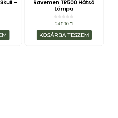
Skull –
Ravemen TR500 Hátsó
Lámpa
0
24.990
Ft
a
z
5
EM
KOSÁRBA TESZEM
-
b
ő
l