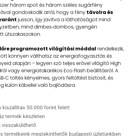
dszer három spot és három széles sugárfény
ával gondoskodik arról, hogy a fény
távolra és
yaránt
jusson, így javítva a láthatóságot mind
elyzetben, mind dimbes‑dombos, gyengén
tt útszakaszokon.
előre programozott világítási móddal
rendelkezik,
ött könnyen válthatsz az energiafogyasztás és
yeid alapján – legyen szó teljes erővel világító High
ól vagy energiatakarékos Eco Flash beállításról. A
B‑C töltés kényelmes, gyors feltöltést biztosít, és
g külön kábellel való bajlódásra.
 kiszállítás 50.000 forint felett
áz termék készleten
 visszaküldhető
es termékeink megtekinthetők budapesti üzletünkben