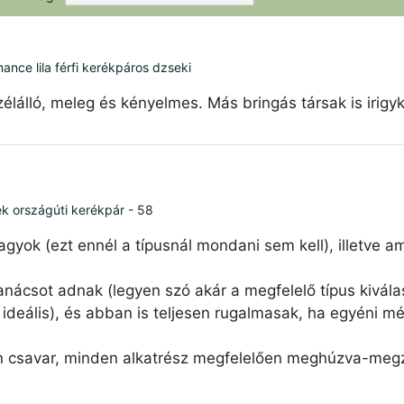
ce lila férfi kerékpáros dzseki
élálló, meleg és kényelmes. Más bringás társak is irigy
ék országúti kerékpár - 58
agyok (ezt ennél a típusnál mondani sem kell), illetve 
nácsot adnak (legyen szó akár a megfelelő típus kiválas
ideális), és abban is teljesen rugalmasak, ha egyéni mé
n csavar, minden alkatrész megfelelően meghúzva-megzs