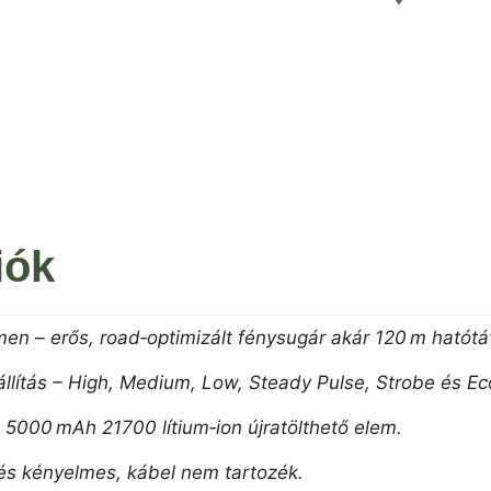
iók
en – erős, road‑optimizált fénysugár akár 120 m hatótá
állítás – High, Medium, Low, Steady Pulse, Strobe és E
 5000 mAh 21700 lítium‑ion újratölthető elem.
 és kényelmes, kábel nem tartozék.