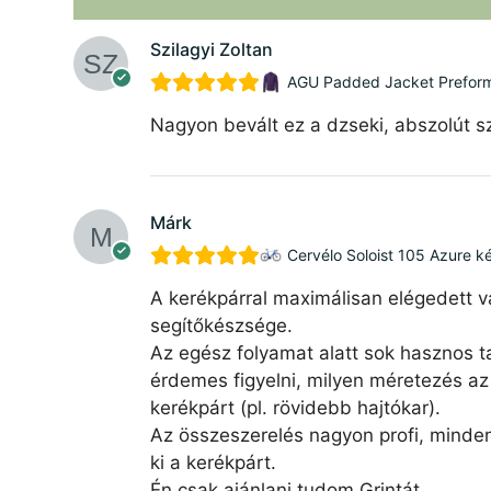
Szilagyi Zoltan
AGU Padded Jacket Preforman
Nagyon bevált ez a dzseki, abszolút sz
Márk
Cervélo Soloist 105 Azure k
A kerékpárral maximálisan elégedett v
segítőkészsége.
Az egész folyamat alatt sok hasznos ta
érdemes figyelni, milyen méretezés az 
kerékpárt (pl. rövidebb hajtókar).
Az összeszerelés nagyon profi, minde
ki a kerékpárt.
Én csak ajánlani tudom Grintát.