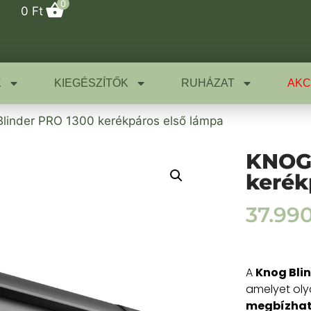
0
0
Ft
K
KIEGÉSZÍTŐK
RUHÁZAT
AKC
linder PRO 1300 kerékpáros első lámpa
KNOG 
kerék
37.99
A
Knog Blin
amelyet oly
megbízhat