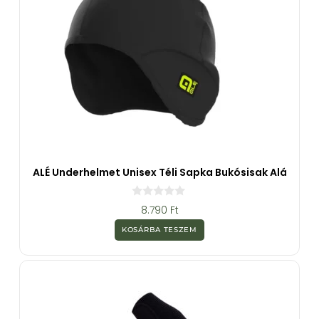
ALÉ Underhelmet Unisex Téli Sapka Bukósisak Alá
0
8.790
Ft
a
z
KOSÁRBA TESZEM
5
-
b
ő
l