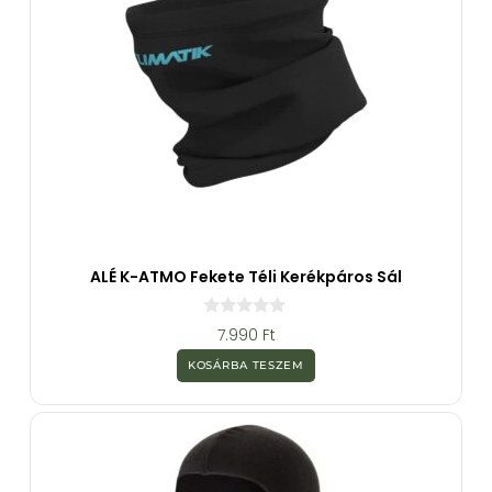
ALÉ K-ATMO Fekete Téli Kerékpáros Sál
0
7.990
Ft
a
z
KOSÁRBA TESZEM
5
-
b
ő
l