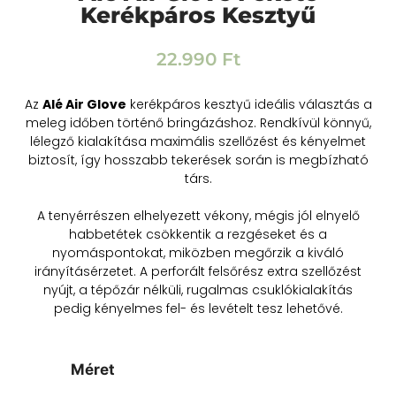
Kerékpáros Kesztyű
22.990
Ft
Az
Alé Air Glove
kerékpáros kesztyű ideális választás a
meleg időben történő bringázáshoz. Rendkívül könnyű,
lélegző kialakítása maximális szellőzést és kényelmet
biztosít, így hosszabb tekerések során is megbízható
társ.
A tenyérrészen elhelyezett vékony, mégis jól elnyelő
habbetétek csökkentik a rezgéseket és a
nyomáspontokat, miközben megőrzik a kiváló
irányításérzetet. A perforált felsőrész extra szellőzést
nyújt, a tépőzár nélküli, rugalmas csuklókialakítás
pedig kényelmes fel- és levételt tesz lehetővé.
Méret