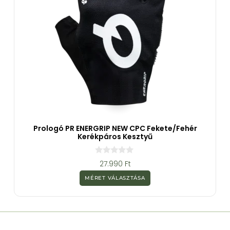
Prologó PR ENERGRIP NEW CPC Fekete/fehér
Kerékpáros Kesztyű
0
27.990
Ft
a
z
MÉRET VÁLASZTÁSA
5
-
b
ő
l