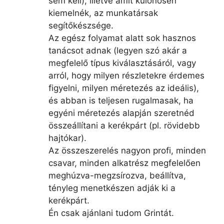
sem kell), illetve amit különösen
kiemelnék, az munkatársak
segítőkészsége.
Az egész folyamat alatt sok hasznos
tanácsot adnak (legyen szó akár a
megfelelő típus kiválasztásáról, vagy
arról, hogy milyen részletekre érdemes
figyelni, milyen méretezés az ideális),
és abban is teljesen rugalmasak, ha
egyéni méretezés alapján szeretnéd
összeállítani a kerékpárt (pl. rövidebb
hajtókar).
Az összeszerelés nagyon profi, minden
csavar, minden alkatrész megfelelően
meghúzva-megzsírozva, beállítva,
tényleg menetkészen adják ki a
kerékpárt.
Én csak ajánlani tudom Grintát.