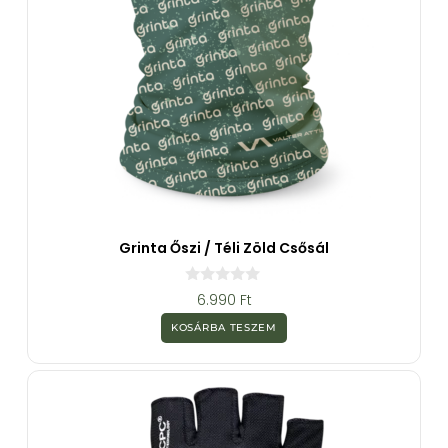
Grinta Őszi / Téli Zöld Csősál
0
6.990
Ft
a
z
KOSÁRBA TESZEM
5
-
b
ő
l