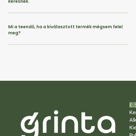
keresnék.
Mi a teendő, ha a kiválasztott termék mégsem felel
meg?
KI
Ke
Al
Ki
Ru