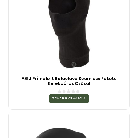
AGU Primaloft Balaclava Seamless Fekete
Kerékpáros Csősál
0
TOVÁBB OLVASOM
a
z
5
-
b
ő
l