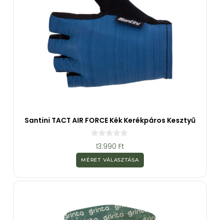
Santini TACT AIR FORCE Kék Kerékpáros Kesztyű
0
13.990
Ft
a
z
MÉRET VÁLASZTÁSA
5
-
b
ő
l