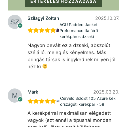
ÉRTÉKELÉS HOZZÁADÁSA
Szilagyi Zoltan
2025.10.07.
AGU Padded Jacket
Preformance lila férfi
kerékpáros dzseki
Nagyon bevált ez a dzseki, abszolút
szélálló, meleg és kényelmes. Más
bringás társak is irigykednek milyen jól
néz ki
Márk
2025.03.20.
Cervélo Soloist 105 Azure kék
országúti kerékpár - 58
A kerékpárral maximálisan elégedett
vagyok (ezt ennél a típusnál mondani