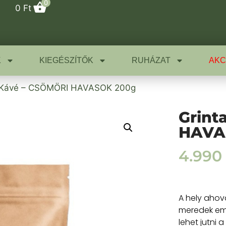
0
0
Ft
K
KIEGÉSZÍTŐK
RUHÁZAT
AKC
s Kávé – CSÖMÖRI HAVASOK 200g
Grint
HAVA
4.990
A hely ahov
meredek em
lehet jutni 