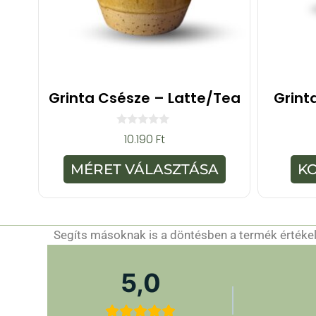
Grinta Csésze – Latte/Tea
Grint
0
10.190
Ft
a
z
5
MÉRET VÁLASZTÁSA
K
-
b
ő
l
Segíts másoknak is a döntésben a termék értékelé
5,0