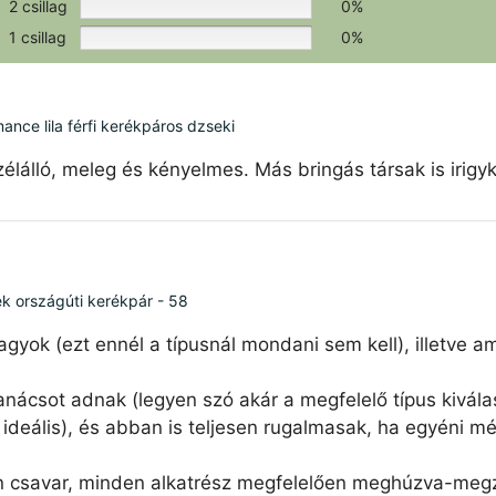
2 csillag
0%
1 csillag
0%
ce lila férfi kerékpáros dzseki
élálló, meleg és kényelmes. Más bringás társak is irigy
ék országúti kerékpár - 58
agyok (ezt ennél a típusnál mondani sem kell), illetve 
nácsot adnak (legyen szó akár a megfelelő típus kiválas
ideális), és abban is teljesen rugalmasak, ha egyéni mé
n csavar, minden alkatrész megfelelően meghúzva-megzs