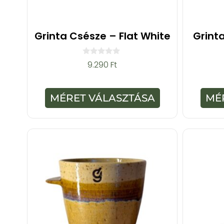
Grinta Csésze – Flat White
Grint
0
9.290
Ft
a
z
5
-
MÉRET VÁLASZTÁSA
MÉ
b
ő
l