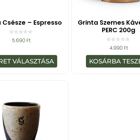
a Csésze – Espresso
Grinta Szemes Kávé
PERC 200g
0
5.690
Ft
a
0
4.990
Ft
z
a
5
z
-
5
RET VÁLASZTÁSA
KOSÁRBA TESZ
b
-
ő
b
l
ő
l