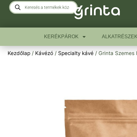
KERÉKPÁROK
ALKATRÉSZE
Kezdőlap
/
Kávézó
/
Specialty kávé
/ Grinta Szeme