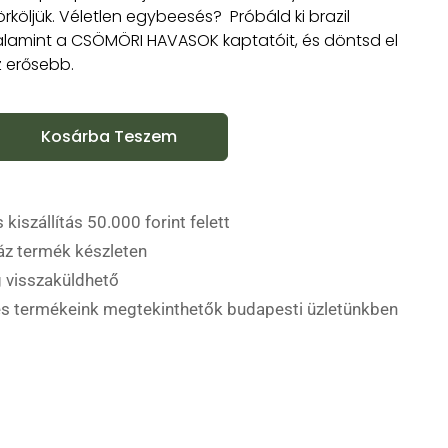
rköljük. Véletlen egybeesés? Próbáld ki brazil
alamint a CSÖMÖRI HAVASOK kaptatóit, és döntsd el
z erősebb.
Kosárba Teszem
 kiszállítás 50.000 forint felett
áz termék készleten
 visszaküldhető
es termékeink megtekinthetők budapesti üzletünkben