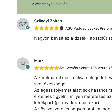
2 vélemények alapján
Szilagyi Zoltan
AGU Padded Jacket Preforman
Nagyon bevált ez a dzseki, abszolút sz
Márk
Cervélo Soloist 105 Azure k
A kerékpárral maximálisan elégedett v
segítőkészsége.
Az egész folyamat alatt sok hasznos ta
érdemes figyelni, milyen méretezés az 
kerékpárt (pl. rövidebb hajtókar).
Az összeszerelés nagyon profi, minde