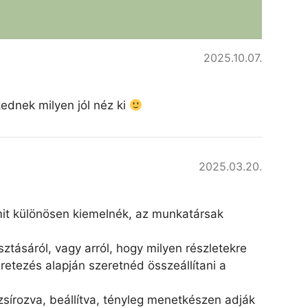
2025.10.07.
kednek milyen jól néz ki
2025.03.20.
amit különösen kiemelnék, az munkatársak
ztásáról, vagy arról, hogy milyen részletekre
retezés alapján szeretnéd összeállítani a
írozva, beállítva, tényleg menetkészen adják