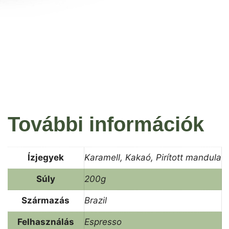
További információk
Ízjegyek
Karamell, Kakaó, Pirított mandula
Súly
200g
Származás
Brazil
Felhasználás
Espresso