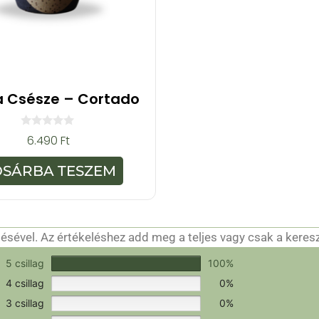
a Csésze – Cortado
0
6.490
Ft
a
z
5
OSÁRBA TESZEM
-
b
ő
l
sével. Az értékeléshez add meg a teljes vagy csak a keres
csak a hitelesítéshez szükséges.
Értékeld a terméket!
5 csillag
100%
4 csillag
0%
3 csillag
0%