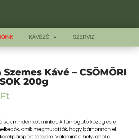
IÓINK
KÁVÉZÓ
SZERVIZ
a Szemes Kávé – CSÖMÖRI
SOK 200g
Ft
á sok minden köt minket. A támogató közeg és a
elkedők, amik megmutatták, hogy bárhonnan el
a kerékpársport tetejére. Valamint a hely, ahol a