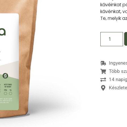
kávéinkat pö
kávénkat, v
Te, melyik a
Ingyenes
Több sz
14 napig
Készlet