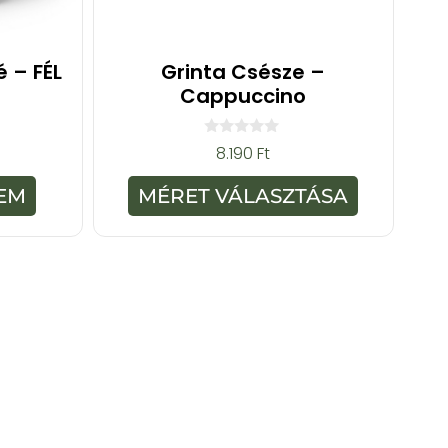
 – FÉL
Grinta Csésze –
Cappuccino
0
8.190
Ft
a
z
5
EM
MÉRET VÁLASZTÁSA
-
b
ő
l