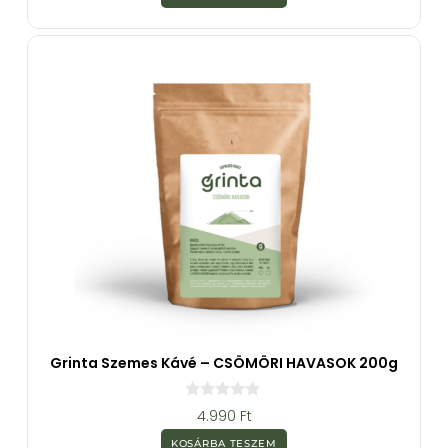
5
-
b
ő
l
Grinta Szemes Kávé – CSÖMÖRI HAVASOK 200g
0
4.990
Ft
a
z
KOSÁRBA TESZEM