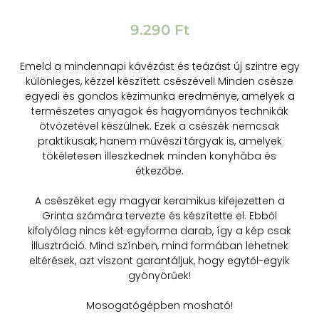
9.290
Ft
Emeld a mindennapi kávézást és teázást új szintre egy
különleges, kézzel készített csészével! Minden csésze
egyedi és gondos kézimunka eredménye, amelyek a
természetes anyagok és hagyományos technikák
ötvözetével készülnek. Ezek a csészék nemcsak
praktikusak, hanem művészi tárgyak is, amelyek
tökéletesen illeszkednek minden konyhába és
étkezőbe.
A csészéket egy magyar keramikus kifejezetten a
Grinta számára tervezte és készítette el. Ebből
kifolyólag nincs két egyforma darab, így a kép csak
illusztráció. Mind színben, mind formában lehetnek
eltérések, azt viszont garantáljuk, hogy egytől-egyik
gyönyörűek!
Mosogatógépben mosható!