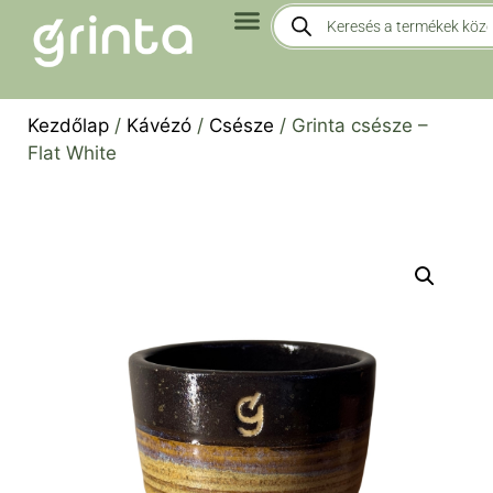
Kezdőlap
/
Kávézó
/
Csésze
/ Grinta csésze –
Flat White