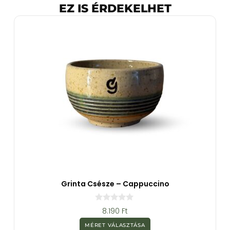
EZ IS ÉRDEKELHET
Grinta Csésze – Cappuccino
0
8.190
Ft
a
z
MÉRET VÁLASZTÁSA
5