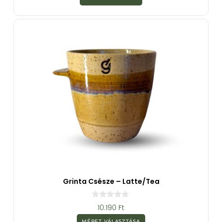
5
-
b
ő
l
Grinta Csésze – Latte/Tea
0
10.190
Ft
a
z
MÉRET VÁLASZTÁSA