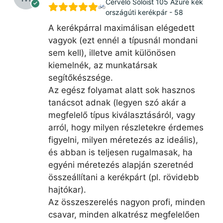
Cervélo Soloist 105 Azure kék
országúti kerékpár - 58
A kerékpárral maximálisan elégedett
vagyok (ezt ennél a típusnál mondani
sem kell), illetve amit különösen
kiemelnék, az munkatársak
segítőkészsége.
Az egész folyamat alatt sok hasznos
tanácsot adnak (legyen szó akár a
megfelelő típus kiválasztásáról, vagy
arról, hogy milyen részletekre érdemes
figyelni, milyen méretezés az ideális),
és abban is teljesen rugalmasak, ha
egyéni méretezés alapján szeretnéd
összeállítani a kerékpárt (pl. rövidebb
hajtókar).
Az összeszerelés nagyon profi, minden
csavar, minden alkatrész megfelelően