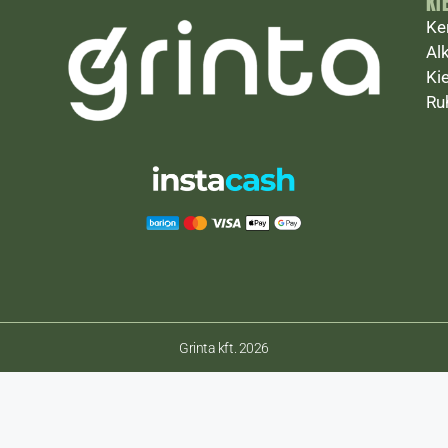
KI
Ke
Al
Ki
Ru
Grinta kft. 2026