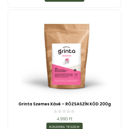
-
b
ő
l
Grinta Szemes Kávé – RÓZSASZÍN KÖD 200g
0
4.990
Ft
a
z
KOSÁRBA TESZEM