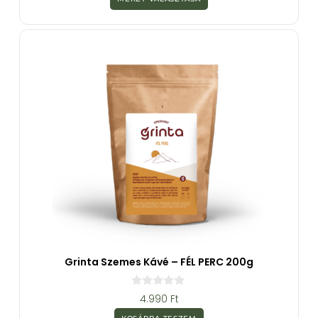
5
-
b
ő
l
Grinta Szemes Kávé – FÉL PERC 200g
0
4.990
Ft
a
z