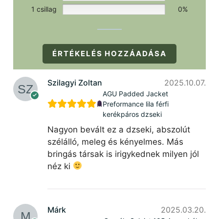
1 csillag
0%
ÉRTÉKELÉS HOZZÁADÁSA
Szilagyi Zoltan
2025.10.07.
AGU Padded Jacket
Preformance lila férfi
kerékpáros dzseki
Nagyon bevált ez a dzseki, abszolút
szélálló, meleg és kényelmes. Más
bringás társak is irigykednek milyen jól
néz ki
Márk
2025.03.20.