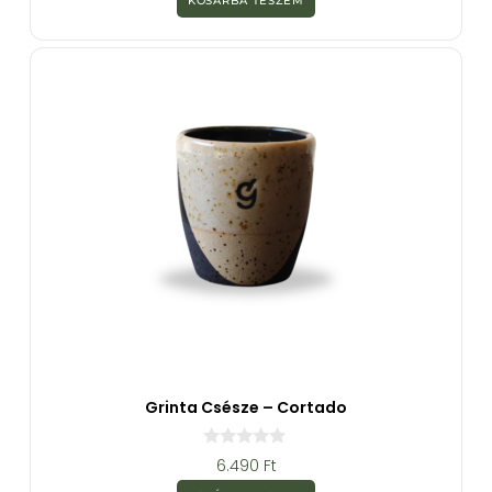
KOSÁRBA TESZEM
5
-
b
ő
l
Grinta Csésze – Cortado
0
6.490
Ft
a
z