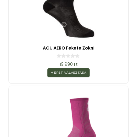
AGU AERO Fekete Zokni
0
19.990
Ft
a
z
MÉRET VÁLASZTÁSA
5
-
b
ő
l