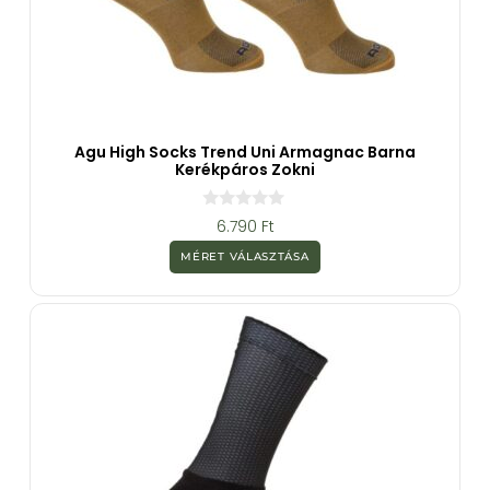
Agu High Socks Trend Uni Armagnac Barna
Kerékpáros Zokni
0
6.790
Ft
a
z
MÉRET VÁLASZTÁSA
5
-
b
ő
l