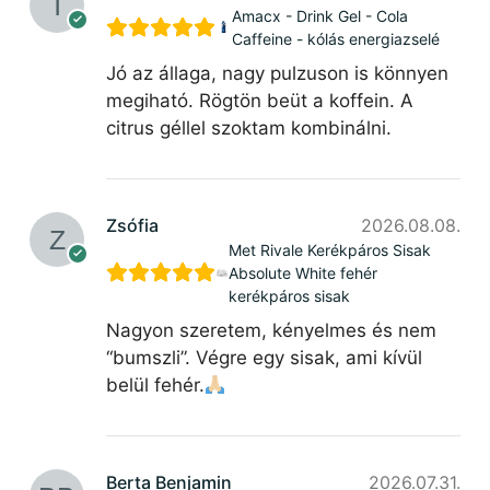
Amacx - Drink Gel - Cola
Caffeine - kólás energiazselé
Jó az állaga, nagy pulzuson is könnyen
megiható. Rögtön beüt a koffein. A
citrus géllel szoktam kombinálni.
Zsófia
2026.08.08.
Met Rivale Kerékpáros Sisak
Absolute White fehér
kerékpáros sisak
Nagyon szeretem, kényelmes és nem
“bumszli”. Végre egy sisak, ami kívül
belül fehér.
Berta Benjamin
2026.07.31.