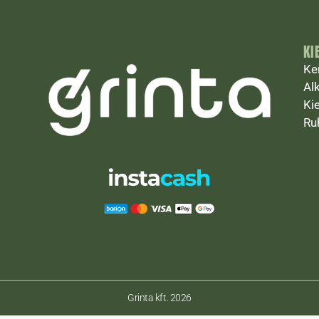
KI
Ke
Al
Ki
Ru
Grinta kft. 2026