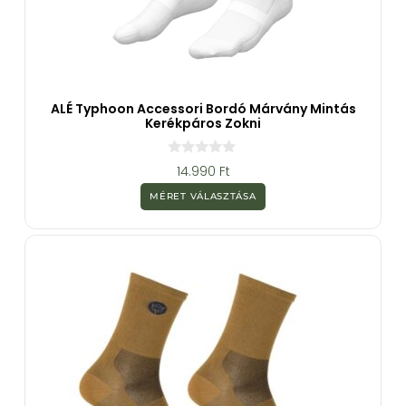
ALÉ Typhoon Accessori Bordó Márvány Mintás
Kerékpáros Zokni
0
14.990
Ft
a
z
MÉRET VÁLASZTÁSA
5
-
b
ő
l