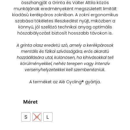
összhangját a Grinta és Valter Attila közös
munkájának eredményeként megszületett limitált
kiadású kerékpáros zokniban. A zokni ergonomikus
szabása tökéletes illeszkedést nyújt, miközben a
könnyű, jól szellőző technikai anyag optimális
hőszabályozást biztosít hosszabb távokon is.
A grinta olasz eredetű szó, amely a kerékpárosok
mentális és fizikai szívósságára, erős akaratú
hozzáállására utal, különösen, ha kihívásokkal teli
körülményekkel, nehéz terepen vagy intenzív
versenyhelyzetekkel kell szembenézniük.
A terméket az Alé Cycling® gyártja.
Méret
S
M
L