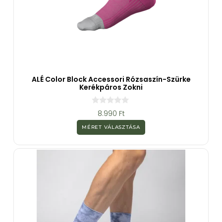
ALÉ Color Block Accessori Rózsaszín-Szürke
Kerékpáros Zokni
0
8.990
Ft
a
z
MÉRET VÁLASZTÁSA
5
-
b
ő
l