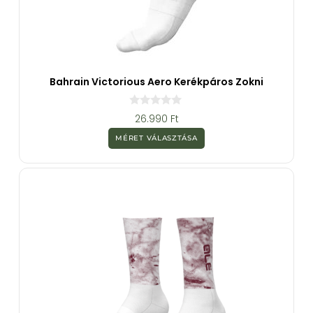
Bahrain Victorious Aero Kerékpáros Zokni
0
26.990
Ft
a
z
MÉRET VÁLASZTÁSA
5
-
b
ő
l