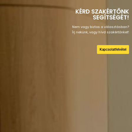
KÉRD SZAKÉRTŐNK
SEGÍTSÉGÉT!
Nem vagy biztos a választásban?
Írj nekünk, vagy hívd szakértőnket!
Kapcsolatfelvétel