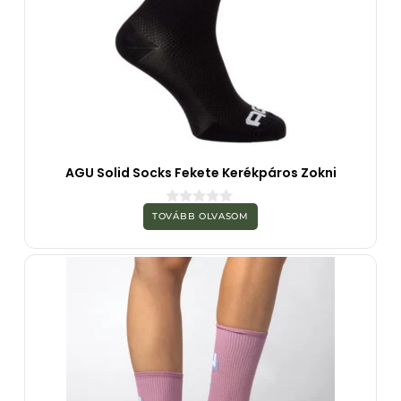
AGU Solid Socks Fekete Kerékpáros Zokni
0
TOVÁBB OLVASOM
a
z
5
-
b
ő
l