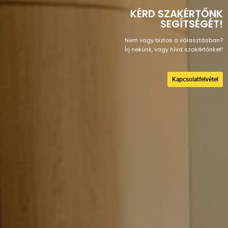
KÉRD SZAKÉRTŐNK
SEGÍTSÉGÉT!
Nem vagy biztos a választásban?
Írj nekünk, vagy hívd szakértőnket!
Kapcsolatfelvétel