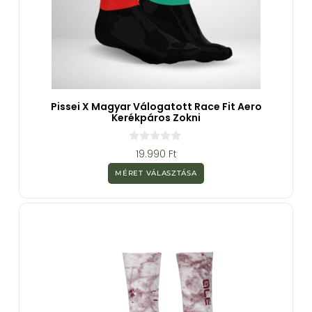
Pissei X Magyar Válogatott Race Fit Aero
Kerékpáros Zokni
0
19.990
Ft
a
z
MÉRET VÁLASZTÁSA
5
-
b
ő
l