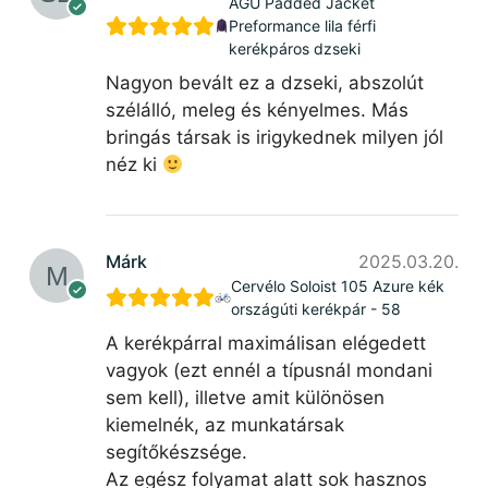
AGU Padded Jacket
Preformance lila férfi
kerékpáros dzseki
Nagyon bevált ez a dzseki, abszolút
szélálló, meleg és kényelmes. Más
bringás társak is irigykednek milyen jól
néz ki
Márk
2025.03.20.
Cervélo Soloist 105 Azure kék
országúti kerékpár - 58
A kerékpárral maximálisan elégedett
vagyok (ezt ennél a típusnál mondani
sem kell), illetve amit különösen
kiemelnék, az munkatársak
segítőkészsége.
Az egész folyamat alatt sok hasznos