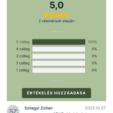
szükséges.
5,0
2 vélemények alapján
5 csillag
100%
4 csillag
0%
3 csillag
0%
2 csillag
0%
1 csillag
0%
ÉRTÉKELÉS HOZZÁADÁSA
Szilagyi Zoltan
2025.10.07.