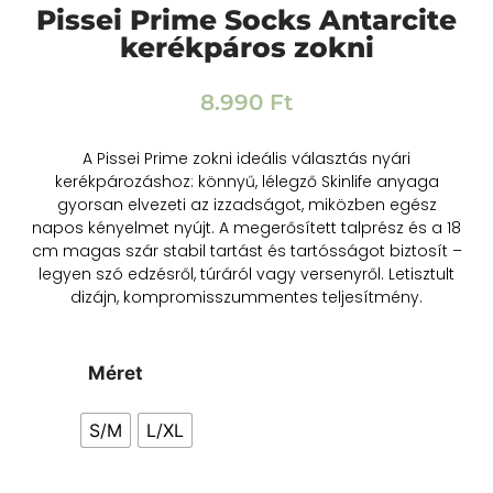
Pissei Prime Socks Antarcite
kerékpáros zokni
8.990
Ft
A Pissei Prime zokni ideális választás nyári
kerékpározáshoz: könnyű, lélegző Skinlife anyaga
gyorsan elvezeti az izzadságot, miközben egész
napos kényelmet nyújt. A megerősített talprész és a 18
cm magas szár stabil tartást és tartósságot biztosít –
legyen szó edzésről, túráról vagy versenyről. Letisztult
dizájn, kompromisszummentes teljesítmény.
Méret
S/M
L/XL