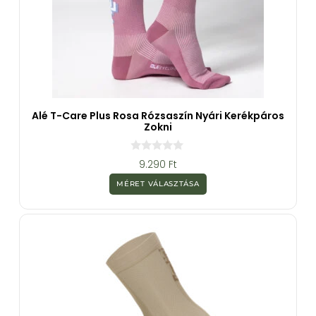
Alé T-Care Plus Rosa Rózsaszín Nyári Kerékpáros
Zokni
0
9.290
Ft
a
z
MÉRET VÁLASZTÁSA
5
-
b
ő
l