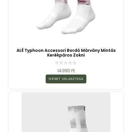
ALÉ Typhoon Accessori Bordó Márvány Mintás
Kerékpáros Zokni
0
14.990
Ft
a
z
MÉRET VÁLASZTÁSA
5
-
b
ő
l