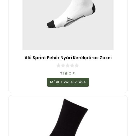
Alé Sprint Fehér Nyári Kerékpáros Zokni
0
7.990
Ft
a
z
MÉRET VÁLASZTÁSA
5
-
b
ő
l