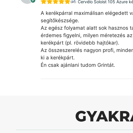
Cervélo Soloist 105 Azure k
A kerékpárral maximálisan elégedett v
segítőkészsége.
Az egész folyamat alatt sok hasznos ta
érdemes figyelni, milyen méretezés az 
kerékpárt (pl. rövidebb hajtókar).
Az összeszerelés nagyon profi, minde
ki a kerékpárt.
Én csak ajánlani tudom Grintát.
GYAKR