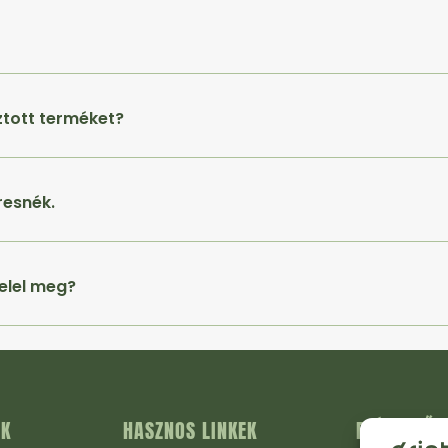
ztott terméket?
resnék.
elel meg?
ÁK
HASZNOS LINKEK
ELÉRHETŐS