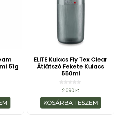
Team
ELITE Kulacs Fly Tex Clear
ml 51g
Átlátszó Fekete Kulacs
550ml
0
2.690
Ft
a
z
5
EM
KOSÁRBA TESZEM
-
b
ő
l