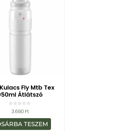
e Kulacs Fly Mtb Tex
950ml Átlátszó
0
3.690
Ft
a
z
5
OSÁRBA TESZEM
-
b