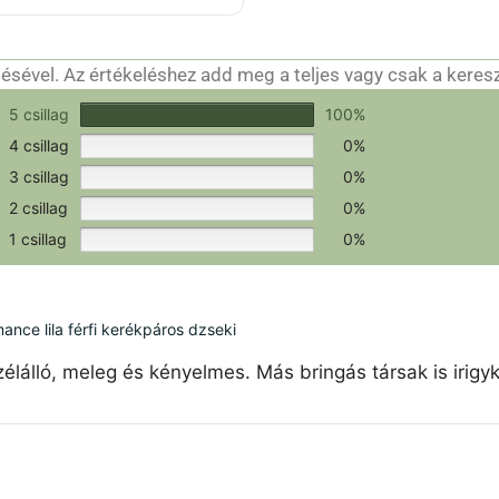
ő
l
sével. Az értékeléshez add meg a teljes vagy csak a keres
csak a hitelesítéshez szükséges.
Értékeld a terméket!
5 csillag
100%
4 csillag
0%
3 csillag
0%
2 csillag
0%
1 csillag
0%
ce lila férfi kerékpáros dzseki
élálló, meleg és kényelmes. Más bringás társak is irigy