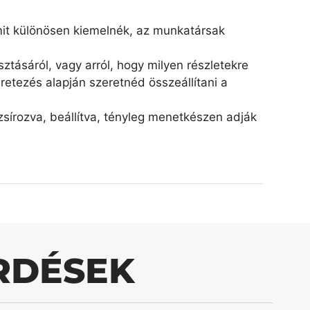
amit különösen kiemelnék, az munkatársak
ztásáról, vagy arról, hogy milyen részletekre
retezés alapján szeretnéd összeállítani a
írozva, beállítva, tényleg menetkészen adják
RDÉSEK