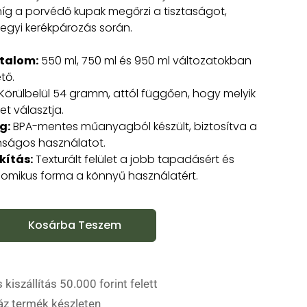
íg a porvédő kupak megőrzi a tisztaságot,
egyi kerékpározás során.
rtalom:
550 ml, 750 ml és 950 ml változatokban
tő.
Körülbelül 54 gramm, attól függően, hogy melyik
et választja.
g:
BPA-mentes műanyagból készült, biztosítva a
nságos használatot.
kítás:
Texturált felület a jobb tapadásért és
omikus forma a könnyű használatért.
Kosárba Teszem
 kiszállítás 50.000 forint felett
áz termék készleten