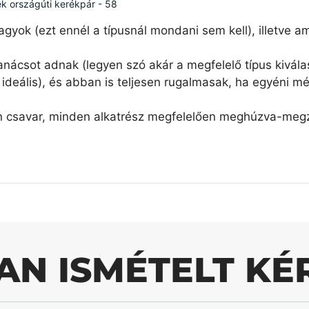
ék országúti kerékpár - 58
agyok (ezt ennél a típusnál mondani sem kell), illetve 
nácsot adnak (legyen szó akár a megfelelő típus kiválas
ideális), és abban is teljesen rugalmasak, ha egyéni mé
n csavar, minden alkatrész megfelelően meghúzva-megzs
AN ISMÉTELT KÉ