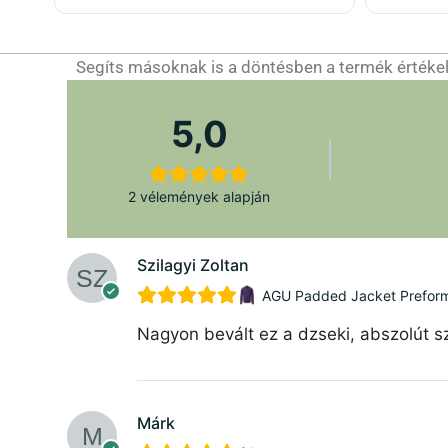
ő
l
Segíts másoknak is a döntésben a termék értékelé
5,0
2 vélemények alapján
Szilagyi Zoltan
AGU Padded Jacket Preforman
Nagyon bevált ez a dzseki, abszolút sz
Márk