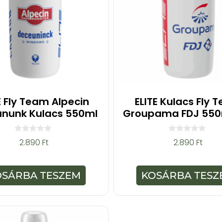
E Fly Team Alpecin
ELITE Kulacs Fly 
nunk Kulacs 550ml
Groupama FDJ 550
0
0
2.890
Ft
2.890
Ft
a
a
z
z
5
5
-
-
OSÁRBA TESZEM
KOSÁRBA TESZ
b
b
ő
ő
l
l