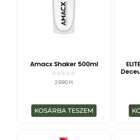
Amacx Shaker 500ml
ELIT
Deceu
0
2.990
Ft
a
z
5
-
b
ő
KOSÁRBA TESZEM
K
l