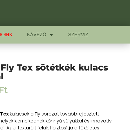
IÓINK
KÁVÉZÓ
SZERVIZ
 Fly Tex sötétkék kulacs
l
Ft
 Tex
kulacsok a Fly sorozat továbbfejlesztett
 melyek kiemelkednek könnyű súlyukkal és innovatív
al. Az új texturált felület biztosítja a tökéletes