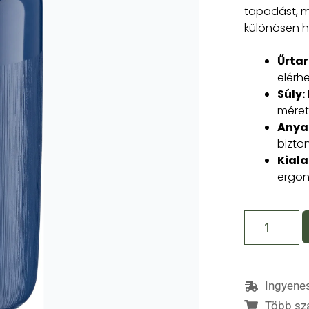
tapadást, m
különösen h
Űrta
elérhe
Súly:
méret
Anya
bizto
Kiala
ergon
Ingyenes
Több sz