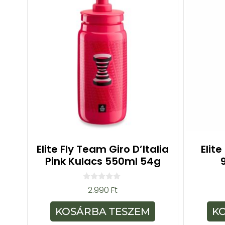
Elite Fly Team Giro D’Italia
Elit
Pink Kulacs 550ml 54g
0
2.990
Ft
a
z
5
KOSÁRBA TESZEM
K
-
b