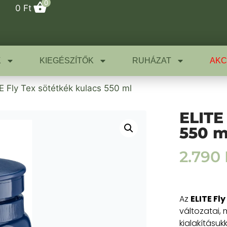
0
0
Ft
K
KIEGÉSZÍTŐK
RUHÁZAT
AKC
E Fly Tex sötétkék kulacs 550 ml
ELITE
550 m
2.790
Az
ELITE Fly
változatai,
kialakításukk