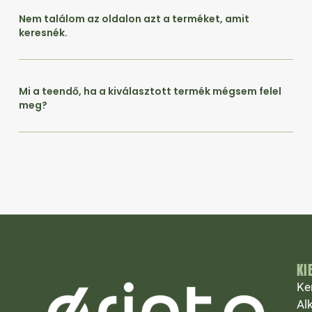
Nem találom az oldalon azt a terméket, amit
keresnék.
Mi a teendő, ha a kiválasztott termék mégsem felel
meg?
KI
Ke
Al