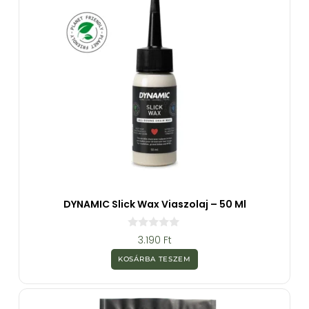
DYNAMIC Slick Wax Viaszolaj – 50 Ml
0
3.190
Ft
a
z
KOSÁRBA TESZEM
5
-
b
ő
l