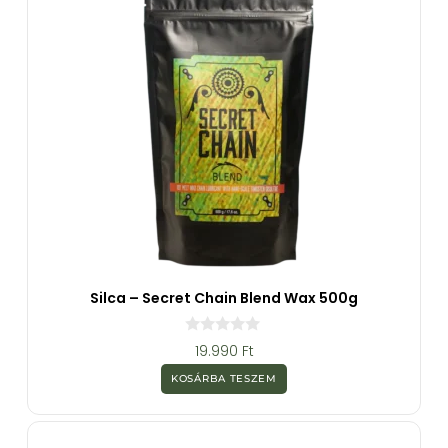
Silca – Secret Chain Blend Wax 500g
0
19.990
Ft
a
z
KOSÁRBA TESZEM
5
-
b
ő
l