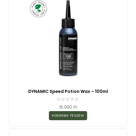
DYNAMIC Speed Potion Wax – 100ml
0
15.990
Ft
a
z
KOSÁRBA TESZEM
5
-
b
ő
l