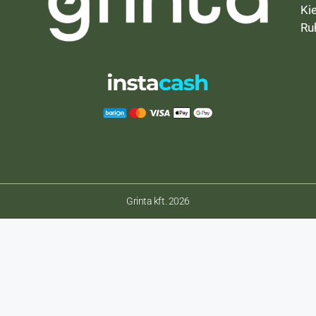
Ki
Ru
Grinta kft. 2026