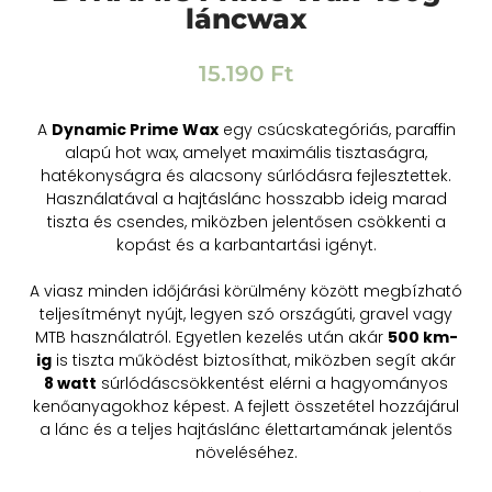
láncwax
15.190
Ft
A
Dynamic Prime Wax
egy csúcskategóriás, paraffin
alapú hot wax, amelyet maximális tisztaságra,
hatékonyságra és alacsony súrlódásra fejlesztettek.
Használatával a hajtáslánc hosszabb ideig marad
tiszta és csendes, miközben jelentősen csökkenti a
kopást és a karbantartási igényt.
A viasz minden időjárási körülmény között megbízható
teljesítményt nyújt, legyen szó országúti, gravel vagy
MTB használatról. Egyetlen kezelés után akár
500 km-
ig
is tiszta működést biztosíthat, miközben segít akár
8 watt
súrlódáscsökkentést elérni a hagyományos
kenőanyagokhoz képest. A fejlett összetétel hozzájárul
a lánc és a teljes hajtáslánc élettartamának jelentős
növeléséhez.