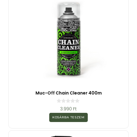
Muc-Off Chain Cleaner 400m
0
3.990
Ft
a
z
KOSÁRBA TESZEM
5
-
b
ő
l