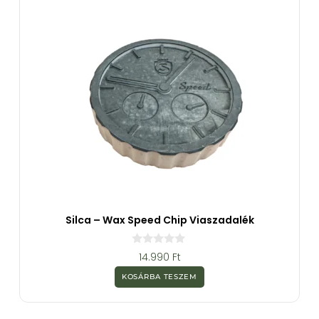
l
Silca – Wax Speed Chip Viaszadalék
0
14.990
Ft
a
z
KOSÁRBA TESZEM
5
-
b
ő