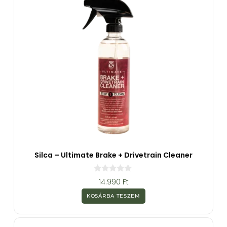
Silca – Ultimate Brake + Drivetrain Cleaner
0
14.990
Ft
a
z
KOSÁRBA TESZEM
5
-
b
ő