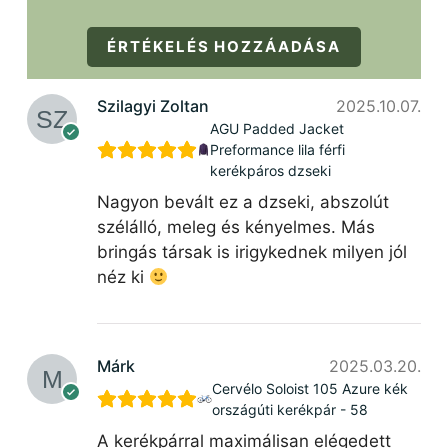
ÉRTÉKELÉS HOZZÁADÁSA
Szilagyi Zoltan
2025.10.07.
AGU Padded Jacket
Preformance lila férfi
kerékpáros dzseki
Nagyon bevált ez a dzseki, abszolút
szélálló, meleg és kényelmes. Más
bringás társak is irigykednek milyen jól
néz ki
Márk
2025.03.20.
Cervélo Soloist 105 Azure kék
országúti kerékpár - 58
A kerékpárral maximálisan elégedett