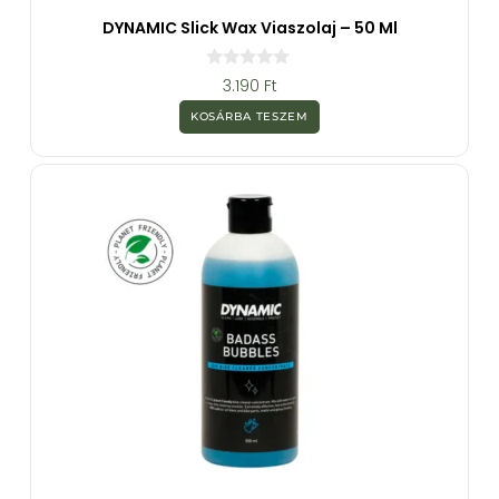
DYNAMIC Slick Wax Viaszolaj – 50 Ml
0
3.190
Ft
a
z
KOSÁRBA TESZEM
5
-
b
ő
l