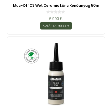
Muc-Off C3 Wet Ceramic Lánc Kenőanyag 50m
0
5.990
Ft
a
z
KOSÁRBA TESZEM
5
-
b
ő
l