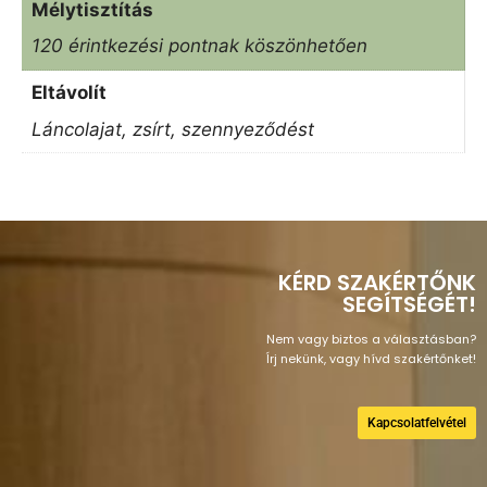
Mélytisztítás
120 érintkezési pontnak köszönhetően
Eltávolít
Láncolajat, zsírt, szennyeződést
KÉRD SZAKÉRTŐNK
SEGÍTSÉGÉT!
Nem vagy biztos a választásban?
Írj nekünk, vagy hívd szakértőnket!
Kapcsolatfelvétel