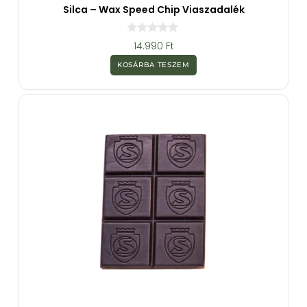
Silca – Wax Speed Chip Viaszadalék
0
14.990
Ft
a
z
KOSÁRBA TESZEM
5
-
b
ő
l