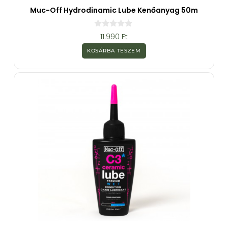
Muc-Off Hydrodinamic Lube Kenőanyag 50m
0
11.990
Ft
a
z
KOSÁRBA TESZEM
5
-
b
ő
l