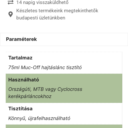
14 napig visszaküldhető
Készletes termékeink megtekinthetők
budapesti üzletünkben
Paraméterek
Tartalmaz
75ml Muc-Off hajtáslánc tisztító
Használható
Országúti, MTB vagy Cyclocross
kerékpárláncokhoz
Tisztítása
Könnyű, újrafelhasználható