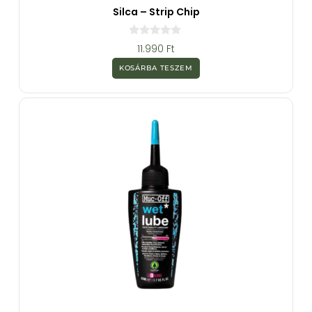
Silca – Strip Chip
0
11.990
Ft
a
z
KOSÁRBA TESZEM
5
-
b
ő
l