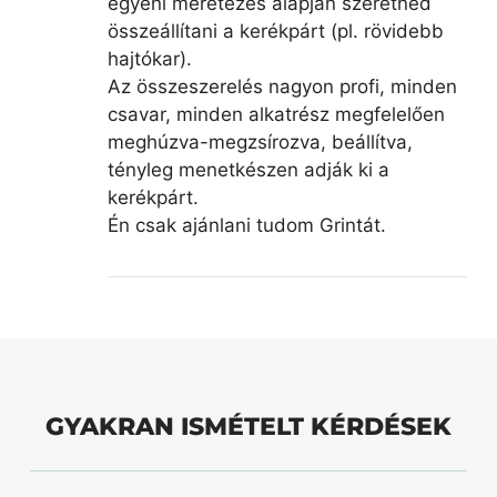
egyéni méretezés alapján szeretnéd
összeállítani a kerékpárt (pl. rövidebb
hajtókar).
Az összeszerelés nagyon profi, minden
csavar, minden alkatrész megfelelően
meghúzva-megzsírozva, beállítva,
tényleg menetkészen adják ki a
kerékpárt.
Én csak ajánlani tudom Grintát.
GYAKRAN ISMÉTELT KÉRDÉSEK