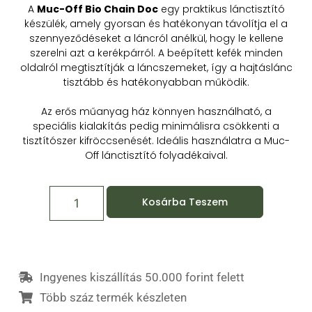
A
Muc-Off Bio Chain Doc
egy praktikus lánctisztító
készülék, amely gyorsan és hatékonyan távolítja el a
szennyeződéseket a láncról anélkül, hogy le kellene
szerelni azt a kerékpárról. A beépített kefék minden
oldalról megtisztítják a láncszemeket, így a hajtáslánc
tisztább és hatékonyabban működik.
Az erős műanyag ház könnyen használható, a
speciális kialakítás pedig minimálisra csökkenti a
tisztítószer kifröccsenését. Ideális használatra a Muc-
Off lánctisztító folyadékaival.
Kosárba Teszem
Ingyenes kiszállítás 50.000 forint felett
Több száz termék készleten