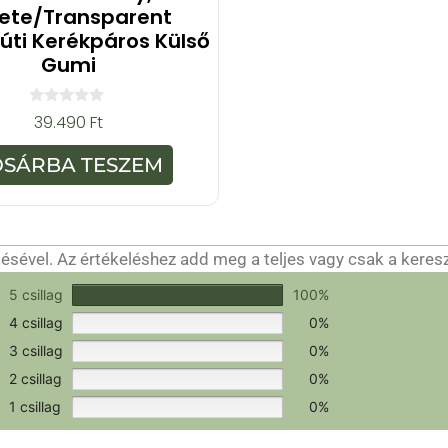
ete/transparent
úti Kerékpáros Külső
Gumi
0
39.490
Ft
a
z
5
OSÁRBA TESZEM
-
b
ő
l
sével. Az értékeléshez add meg a teljes vagy csak a keres
csak a hitelesítéshez szükséges.
Értékeld a terméket!
5 csillag
100%
4 csillag
0%
3 csillag
0%
2 csillag
0%
1 csillag
0%