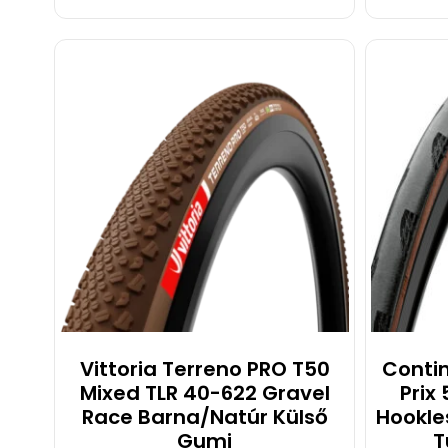
l
Vittoria Terreno PRO T50
Conti
Mixed TLR 40-622 Gravel
Prix
Race Barna/natúr Külső
Hookles
Gumi
T