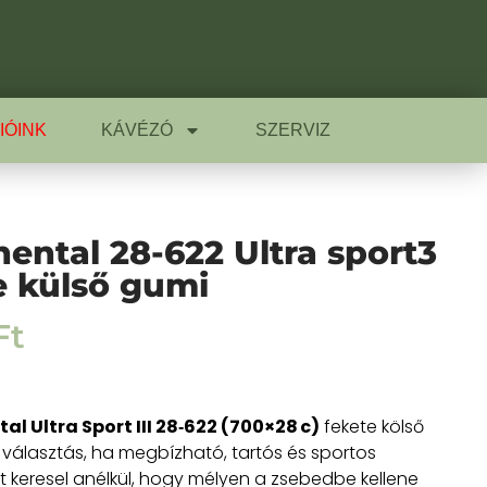
IÓINK
KÁVÉZÓ
SZERVIZ
nental 28-622 Ultra sport3
e külső gumi
Ft
al Ultra Sport III 28‑622 (700×28 c)
fekete kölső
s választás, ha megbízható, tartós és sportos
yt keresel anélkül, hogy mélyen a zsebedbe kellene