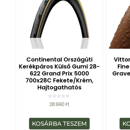
Continental Országúti
Vitto
Kerékpáros Külső Gumi 28-
Fine
622 Grand Prix 5000
Grave
700x28C Fekete/krém,
Hajtogathatós
0
28.990
Ft
a
z
5
-
KOSÁRBA TESZEM
K
b
ő