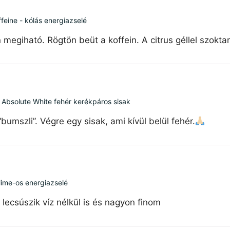
feine - kólás energiazselé
 megiható. Rögtön beüt a koffein. A citrus géllel szokt
 Absolute White fehér kerékpáros sisak
mszli”. Végre egy sisak, ami kívül belül fehér.
 lime-os energiazselé
ecsúszik víz nélkül is és nagyon finom