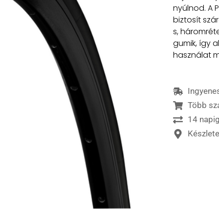
nyúlnod. A 
biztosít sz
s, háromrét
gumik, így a
használat m
Ingyenes
Több sz
14 napig
Készlet