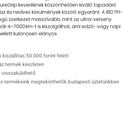
PureGrip keveréknek köszönhetően kiváló tapadást
áraz és nedves körülmények között egyaránt
.
A 180 TPI-
egű szerkezet masszívabb, mint az ultra-verseny
kár 4–7000 km-t is kiszolgálhat, ami edző- vagy napi
ellett különösen előnyös.
 kiszállítás 50.000 forint felett
áz termék készleten
 visszaküldhető
es termékeink megtekinthetők budapesti üzletünkben