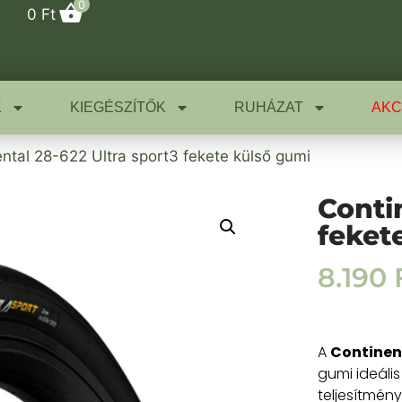
0
0
Ft
K
KIEGÉSZÍTŐK
RUHÁZAT
AKC
ntal 28-622 Ultra sport3 fekete külső gumi
Conti
feket
8.190
A
Continent
gumi ideáli
teljesítmén