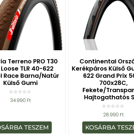
ria Terreno PRO T30
Continental Orsz
 Loose TLR 40-622
Kerékpáros Külső G
l Race Barna/natúr
622 Grand Prix 
Külső Gumi
700x28C,
Fekete/transpa
Hajtogathatós S
0
34.990
Ft
a
z
5
0
28.990
Ft
-
a
b
z
ő
5
OSÁRBA TESZEM
KOSÁRBA TESZ
l
-
b