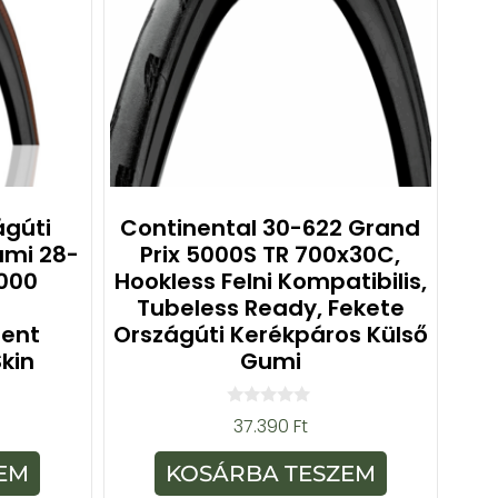
ágúti
Continental 30-622 Grand
umi 28-
Prix 5000S TR 700x30C,
5000
Hookless Felni Kompatibilis,
Tubeless Ready, Fekete
rent
Országúti Kerékpáros Külső
kin
Gumi
0
37.390
Ft
a
z
5
EM
KOSÁRBA TESZEM
-
b