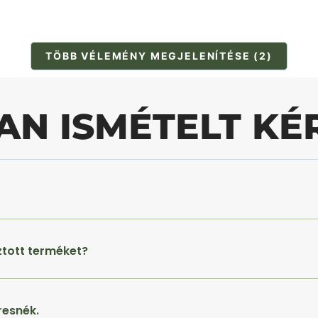
TÖBB VÉLEMÉNY MEGJELENÍTÉSE (2)
AN ISMÉTELT KÉ
ztott terméket?
resnék.