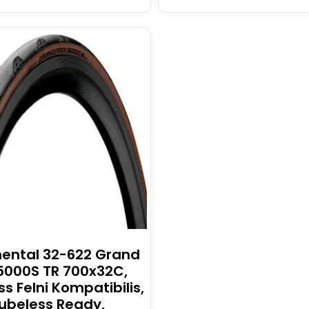
ő
l
nental 32-622 Grand
 5000S TR 700x32C,
s Felni Kompatibilis,
ubeless Ready,