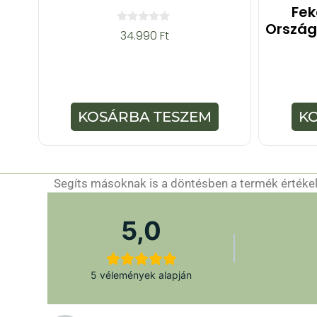
Fek
Ország
0
34.990
Ft
a
z
5
-
b
ő
l
KOSÁRBA TESZEM
K
Segíts másoknak is a döntésben a termék értékelé
5,0
5 vélemények alapján