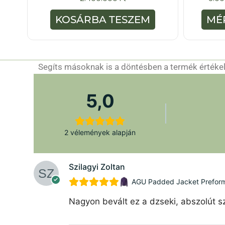
a
z
5
KOSÁRBA TESZEM
MÉ
-
b
ő
l
Segíts másoknak is a döntésben a termék értékelé
5,0
2 vélemények alapján
Szilagyi Zoltan
AGU Padded Jacket Preforman
Nagyon bevált ez a dzseki, abszolút sz