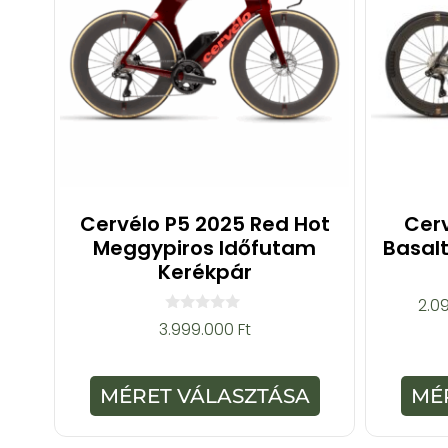
Cervélo P5 2025 Red Hot
Cerv
Meggypiros Időfutam
Basal
Kerékpár
2.0
0
3.999.000
Ft
a
z
5
-
MÉRET VÁLASZTÁSA
MÉ
b
ő
l