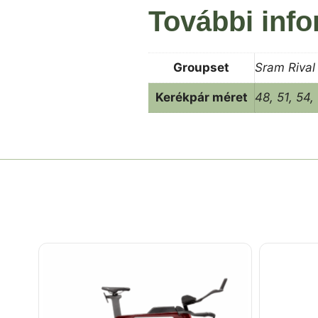
További inf
Groupset
Sram Rival
Kerékpár méret
48, 51, 54,