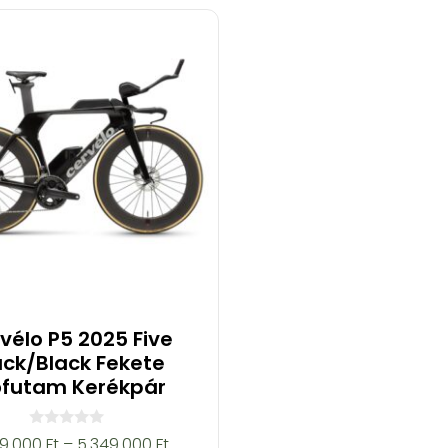
vélo P5 2025 Five
ack/Black Fekete
őfutam Kerékpár
0
99.000
Ft
–
5.349.000
Ft