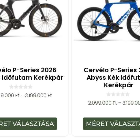
élo P-Series 2026
Cervélo P-Series
t Időfutam Kerékpár
Abyss Kék Időf
Kerékpár
0
99.000
Ft
–
3.199.000
Ft
a
0
2.099.000
Ft
–
3.199.
z
a
5
z
-
5
b
-
ő
RET VÁLASZTÁSA
MÉRET VÁLASZT
b
l
ő
l