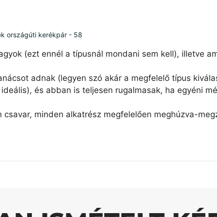
ék országúti kerékpár - 58
agyok (ezt ennél a típusnál mondani sem kell), illetve 
nácsot adnak (legyen szó akár a megfelelő típus kiválas
ideális), és abban is teljesen rugalmasak, ha egyéni mé
n csavar, minden alkatrész megfelelően meghúzva-megzs