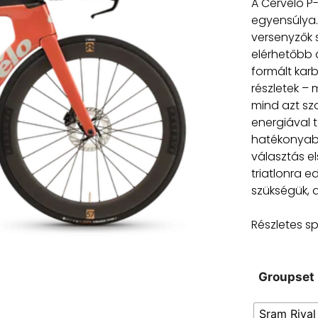
A Cervélo P
egyensúlya. 
versenyzők 
elérhetőbb 
formált karb
részletek – 
mind azt sz
energiával t
hatékonyabb
választás e
triatlonra 
szükségük, 
Részletes sp
Groupset
Sram Rival