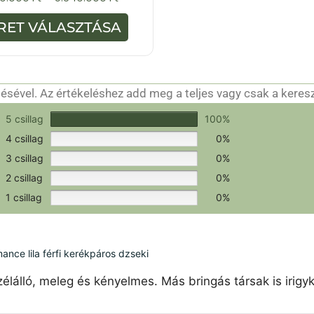
a
z
5
RET VÁLASZTÁSA
-
b
ő
l
sével. Az értékeléshez add meg a teljes vagy csak a keres
csak a hitelesítéshez szükséges.
Értékeld a terméket!
5 csillag
100%
4 csillag
0%
3 csillag
0%
2 csillag
0%
1 csillag
0%
ce lila férfi kerékpáros dzseki
élálló, meleg és kényelmes. Más bringás társak is irigy