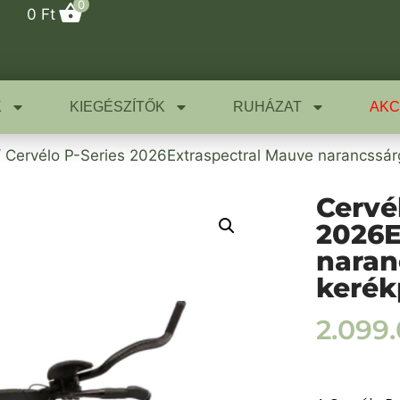
0
0
Ft
K
KIEGÉSZÍTŐK
RUHÁZAT
AKC
 Cervélo P-Series 2026Extraspectral Mauve narancssár
Cervé
2026E
naran
kerék
2.099