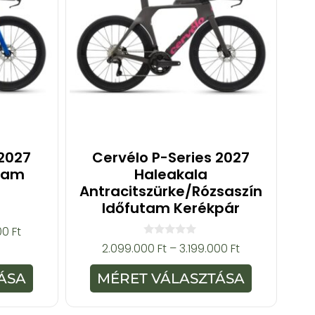
 2027
Cervélo P-Series 2027
utam
Haleakala
Antracitszürke/rózsaszín
Időfutam Kerékpár
000
Ft
0
2.099.000
Ft
–
3.199.000
Ft
a
z
5
ÁSA
MÉRET VÁLASZTÁSA
-
b
ő
l