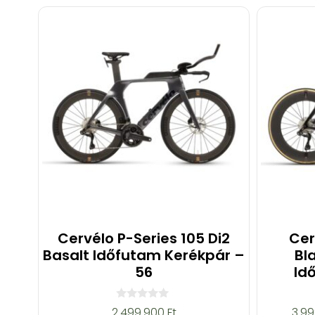
Cervélo P-Series 105 Di2
Cer
Basalt Időfutam Kerékpár –
Bl
56
Id
0
2.499.900
Ft
3.9