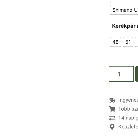
Shimano Ul
Kerékpár 
48
51
Ingyenes
Több sz
14 napig
Készlet