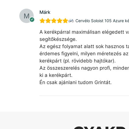
Márk
Cervélo Soloist 105 Azure k
A kerékpárral maximálisan elégedett v
segítőkészsége.
Az egész folyamat alatt sok hasznos ta
érdemes figyelni, milyen méretezés az 
kerékpárt (pl. rövidebb hajtókar).
Az összeszerelés nagyon profi, minde
ki a kerékpárt.
Én csak ajánlani tudom Grintát.