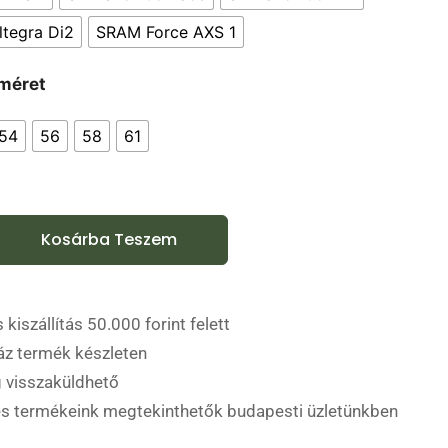
tegra Di2
SRAM Force AXS 1
méret
54
56
58
61
Kosárba Teszem
 kiszállítás 50.000 forint felett
áz termék készleten
 visszaküldhető
es termékeink megtekinthetők budapesti üzletünkben