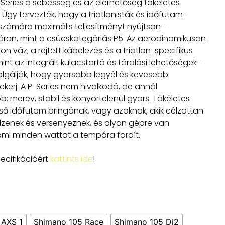
-Series a sebesség és az elérhetőség tökéletes
Úgy tervezték, hogy a triatlonisták és időfutam-
számára maximális teljesítményt nyújtson –
áron, mint a csúcskategóriás P5. Az aerodinamikusan
on váz, a rejtett kábelezés és a triatlon-specifikus
mint az integrált kulacstartó és tárolási lehetőségek –
olgálják, hogy gyorsabb legyél és kevesebb
ekerj. A P-Series nem hivalkodó, de annál
: merev, stabil és könyörtelenül gyors. Tökéletes
lső időfutam bringának, vagy azoknak, akik célzottan
edzenek és versenyeznek, és olyan gépre van
ami minden wattot a tempóra fordít.
ecifikációért
kattints ide
!
 AXS 1
Shimano 105 Race
Shimano 105 Di2