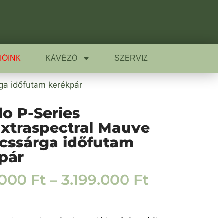
IÓINK
KÁVÉZÓ
SZERVIZ
ga időfutam kerékpár
lo P-Series
xtraspectral Mauve
cssárga időfutam
pár
.000
Ft
–
3.199.000
Ft