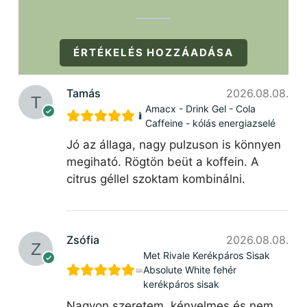
ÉRTÉKELÉS HOZZÁADÁSA
Tamás
2026.08.08.
Amacx - Drink Gel - Cola
Caffeine - kólás energiazselé
Jó az állaga, nagy pulzuson is könnyen
megiható. Rögtön beüt a koffein. A
citrus géllel szoktam kombinálni.
Zsófia
2026.08.08.
Met Rivale Kerékpáros Sisak
Absolute White fehér
kerékpáros sisak
Nagyon szeretem, kényelmes és nem