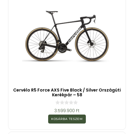
Cervélo R5 Force AXS Five Black / Silver Országúti
Kerékpár – 58
0
3.599.900
Ft
a
z
KOSÁRBA TESZEM
5
-
b
ő