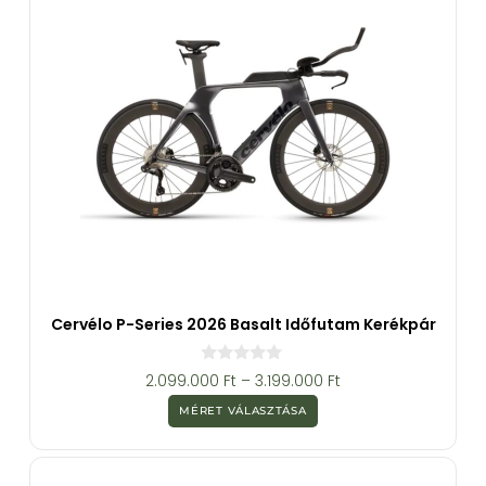
Cervélo P-Series 2026 Basalt Időfutam Kerékpár
0
2.099.000
Ft
–
3.199.000
Ft
a
z
MÉRET VÁLASZTÁSA
5
-
b
ő
l