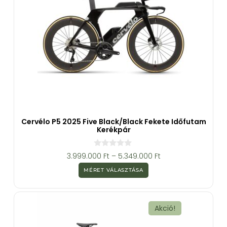
Cervélo P5 2025 Five Black/Black Fekete Időfutam
Kerékpár
0
3.999.000
Ft
–
5.349.000
Ft
a
z
MÉRET VÁLASZTÁSA
5
-
b
ő
l
Akció!