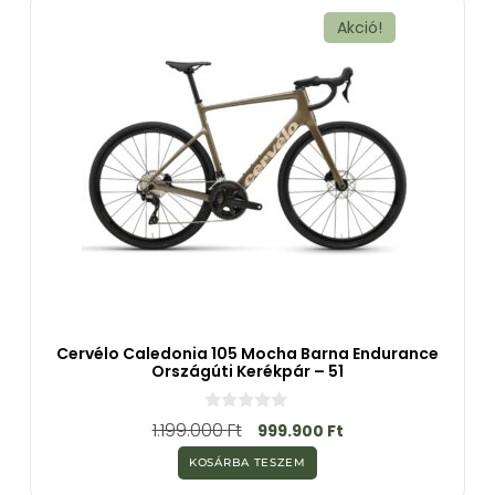
l
Akció!
Cervélo Caledonia 105 Mocha Barna Endurance
Országúti Kerékpár – 51
0
1.199.000
Ft
999.900
Ft
a
z
KOSÁRBA TESZEM
5
-