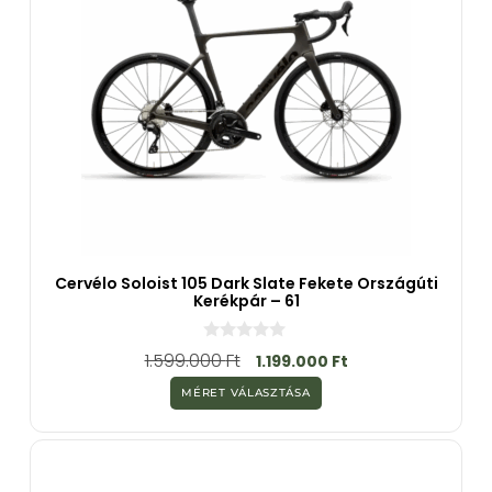
Cervélo Soloist 105 Dark Slate Fekete Országúti
Kerékpár – 61
0
1.599.000
Ft
1.199.000
Ft
a
z
MÉRET VÁLASZTÁSA
5
-
b
ő
l