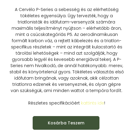
A Cervélo P-Series a sebesség és az elérhetőség
tökéletes egyensúlya. Úgy tervezték, hogy a
triatlonisták és időfutam-versenyzők számára
maximális teljesítményt nyújtson – elérhetőbb áron,
mint a csúcskategóriás P5. Az aerodinamikusan
formált karbon váz, a rejtett kábelezés és a triatlon-
specifikus részletek – mint az integrált kulacstartó és
tárolási lehetőségek – mind azt szolgálják, hogy
gyorsabb legyél és kevesebb energiával tekerj. A P-
Series nem hivalkodó, de annál hatékonyabb: merev,
stabil és könyörtelenül gyors. Tökéletes választás első
időfutam bringának, vagy azoknak, akik célzottan
triatlonra edzenek és versenyeznek, és olyan gépre
van szükségük, ami minden wattot a tempóra fordít.
Részletes specifikációért
kattints ide
!
Kosárba Teszem