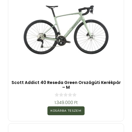
Scott Addict 40 Reseda Green Országúti Kerékpár
– M
0
1.349.000
Ft
a
z
KOSÁRBA TESZEM
5
-
b
ő
l