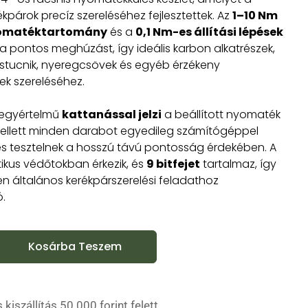
kpárok precíz szereléséhez fejlesztettek. Az
1–10 Nm
yomatéktartomány
és a
0,1 Nm-es állítási lépések
 a pontos meghúzást, így ideális karbon alkatrészek,
stucnik, nyeregcsövek és egyéb érzékeny
k szereléséhez.
 egyértelmű
kattanással jelzi
a beállított nyomaték
mellett minden darabot egyedileg számítógéppel
 és tesztelnek a hosszú távú pontosság érdekében. A
tikus védőtokban érkezik, és
9 bitfejet
tartalmaz, így
en általános kerékpárszerelési feladathoz
.
Kosárba Teszem
 kiszállítás 50.000 forint felett