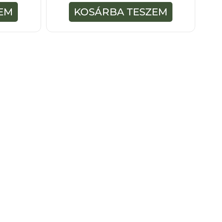
z
5
EM
KOSÁRBA TESZEM
-
b
ő
l