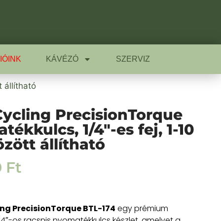
IÓINK
KÁVÉZÓ
SZERVIZ
állítható
ycling PrecisionTorque
ékkulcs, 1/4″-es fej, 1-10
zött állítható
0
Ft
ing PrecisionTorque BTL-174
egy prémium
/4″-os racsnis nyomatékkulcs készlet, amelyet a