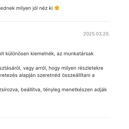
kednek milyen jól néz ki
2025.03.20.
amit különösen kiemelnék, az munkatársak
ztásáról, vagy arról, hogy milyen részletekre
retezés alapján szeretnéd összeállítani a
írozva, beállítva, tényleg menetkészen adják