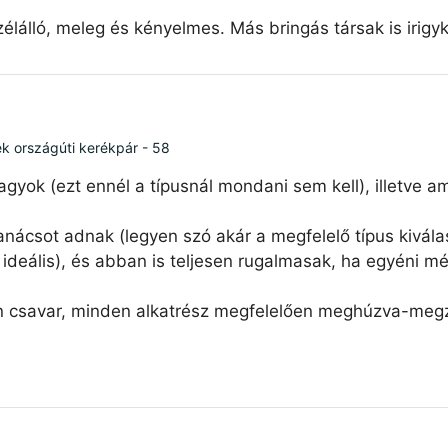
élálló, meleg és kényelmes. Más bringás társak is irigy
ék országúti kerékpár - 58
agyok (ezt ennél a típusnál mondani sem kell), illetve 
nácsot adnak (legyen szó akár a megfelelő típus kiválas
ideális), és abban is teljesen rugalmasak, ha egyéni mé
n csavar, minden alkatrész megfelelően meghúzva-megzs