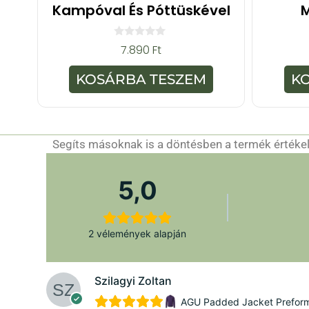
Kampóval És Póttüskével
0
7.890
Ft
a
z
5
KOSÁRBA TESZEM
K
-
b
ő
l
Segíts másoknak is a döntésben a termék értékelé
5,0
2 vélemények alapján
Szilagyi Zoltan
AGU Padded Jacket Preforman