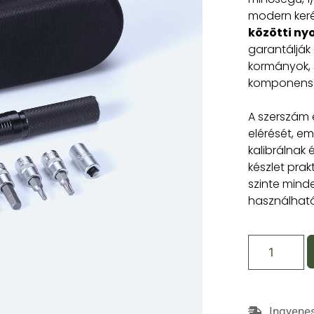
modern keré
közötti n
garantálják
kormányok, 
komponense
A szerszám
elérését, e
kalibrálnak
készlet prak
szinte mind
használható
Ingyenes