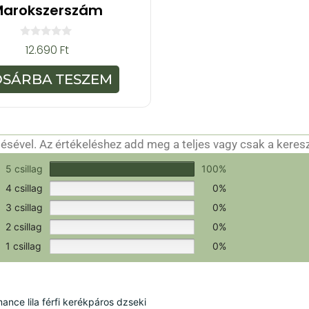
Marokszerszám
0
12.690
Ft
a
z
5
OSÁRBA TESZEM
-
b
ő
l
sével. Az értékeléshez add meg a teljes vagy csak a keres
csak a hitelesítéshez szükséges.
Értékeld a terméket!
5 csillag
100%
4 csillag
0%
3 csillag
0%
2 csillag
0%
1 csillag
0%
ce lila férfi kerékpáros dzseki