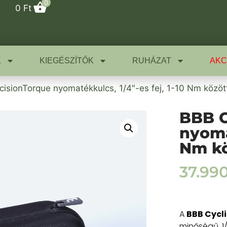
0
0
Ft
K
KIEGÉSZÍTŐK
RUHÁZAT
AKC
cisionTorque nyomatékkulcs, 1/4″-es fej, 1-10 Nm között 
BBB C
nyomat
Nm kö
37.99
A
BBB Cycl
minőségű, 1