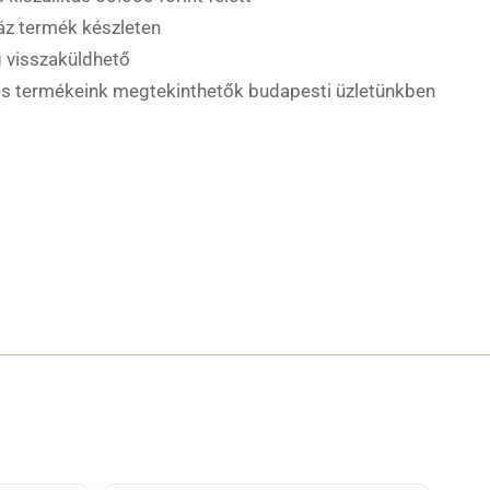
áz termék készleten
 visszaküldhető
es termékeink megtekinthetők budapesti üzletünkben