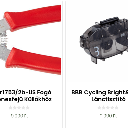
or1753/2b-US Fogó
BBB Cycling Bright
nesfejű Küllőkhöz
Lánctisztító
0
0
9.990
Ft
11.990
Ft
a
a
z
z
5
5