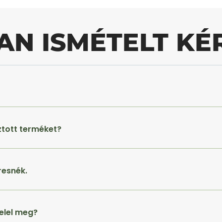
AN ISMÉTELT KÉ
ztott terméket?
resnék.
elel meg?