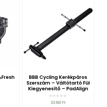
&Fresh
BBB Cycling Kerékpáros
Szerszám – Váltótartó Fül
Kiegyenesítő – PadAlign
0
33.190
Ft
a