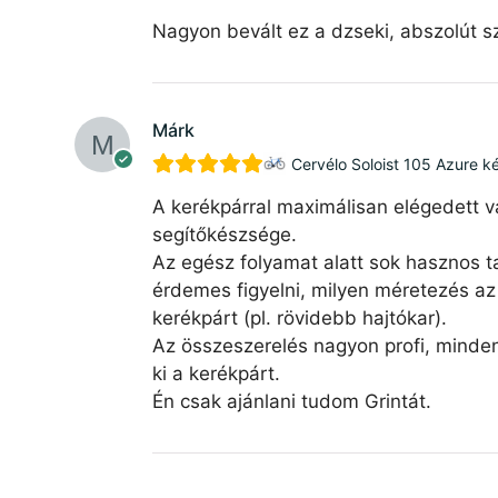
Nagyon bevált ez a dzseki, abszolút sz
Márk
Cervélo Soloist 105 Azure k
A kerékpárral maximálisan elégedett v
segítőkészsége.
Az egész folyamat alatt sok hasznos ta
érdemes figyelni, milyen méretezés az 
kerékpárt (pl. rövidebb hajtókar).
Az összeszerelés nagyon profi, minde
ki a kerékpárt.
Én csak ajánlani tudom Grintát.