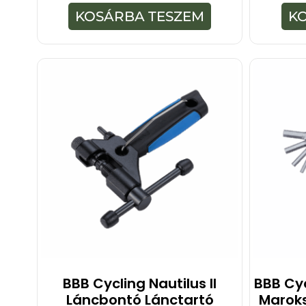
z
5
KOSÁRBA TESZEM
K
-
b
ő
l
BBB Cycling Nautilus II
BBB Cy
Láncbontó Lánctartó
Maroks