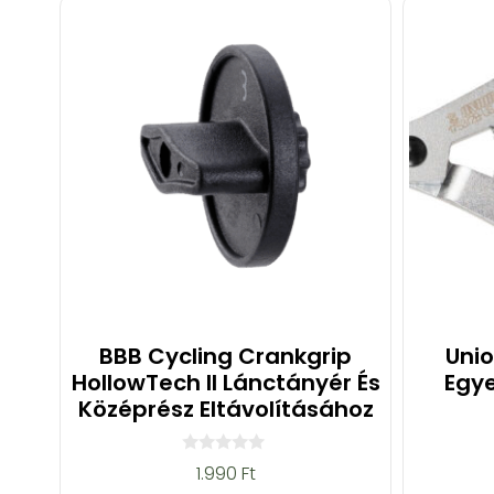
BBB Cycling Crankgrip
Uni
HollowTech II Lánctányér És
Egye
Középrész Eltávolításához
0
1.990
Ft
a