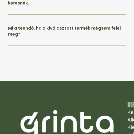
keresnék.
Mi a teendő, ha a kiválasztott termék mégsem felel
meg?
KI
Ke
Al
Ki