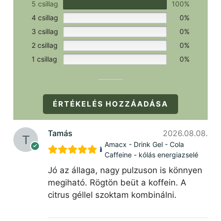
5 csillag
100%
4 csillag
0%
3 csillag
0%
2 csillag
0%
1 csillag
0%
ÉRTÉKELÉS HOZZÁADÁSA
Tamás
2026.08.08.
Amacx - Drink Gel - Cola
Caffeine - kólás energiazselé
Jó az állaga, nagy pulzuson is könnyen
megiható. Rögtön beüt a koffein. A
citrus géllel szoktam kombinálni.