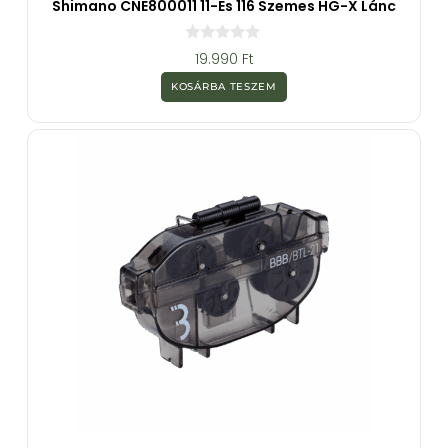
Shimano CNE800011 11-Es 116 Szemes HG-X Lánc
0
19.990
Ft
a
z
KOSÁRBA TESZEM
5
-
b
ő
l