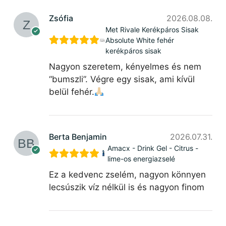
Zsófia
2026.08.08.
Met Rivale Kerékpáros Sisak
Absolute White fehér
kerékpáros sisak
Nagyon szeretem, kényelmes és nem
“bumszli”. Végre egy sisak, ami kívül
belül fehér.
Berta Benjamin
2026.07.31.
Amacx - Drink Gel - Citrus -
lime-os energiazselé
Ez a kedvenc zselém, nagyon könnyen
lecsúszik víz nélkül is és nagyon finom