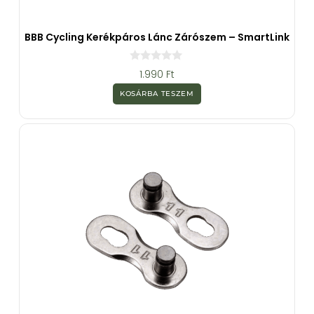
BBB Cycling Kerékpáros Lánc Zárószem – SmartLink
0
1.990
Ft
a
z
KOSÁRBA TESZEM
5
-
b
ő
l