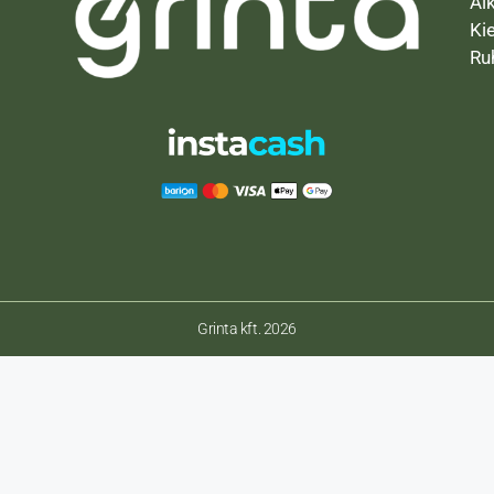
Al
Ki
Ru
Grinta kft. 2026