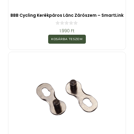
BBB Cycling Kerékpáros Lánc Zárószem – SmartLink
0
1.990
Ft
a
z
KOSÁRBA TESZEM
5
-
b
ő
l