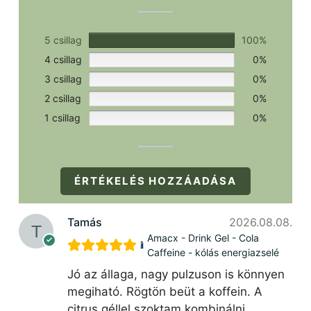
5 csillag
100%
4 csillag
0%
3 csillag
0%
2 csillag
0%
1 csillag
0%
ÉRTÉKELÉS HOZZÁADÁSA
Tamás
2026.08.08.
Amacx - Drink Gel - Cola
Caffeine - kólás energiazselé
Jó az állaga, nagy pulzuson is könnyen
megiható. Rögtön beüt a koffein. A
citrus géllel szoktam kombinálni.