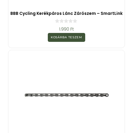
BBB Cycling Kerékpáros Lánc Zárószem – SmartLink
0
1.990
Ft
a
z
KOSÁRBA TESZEM
5
-
b
ő
l