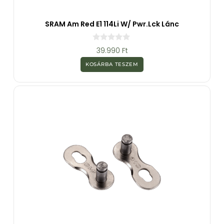
SRAM Am Red E1 114Li W/ Pwr.Lck Lánc
0
39.990
Ft
a
z
KOSÁRBA TESZEM
5
-
b
ő
l