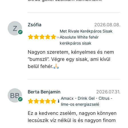
Zsófia
2026.08.08.
Met Rivale Kerékpáros Sisak
Absolute White fehér
kerékpáros sisak
Nagyon szeretem, kényelmes és nem
“bumszli”. Végre egy sisak, ami kívül
belül fehér.
Berta Benjamin
2026.07.31.
Amacx - Drink Gel - Citrus -
lime-os energiazselé
Ez a kedvenc zselém, nagyon könnyen
lecsúszik víz nélkül is és nagyon finom