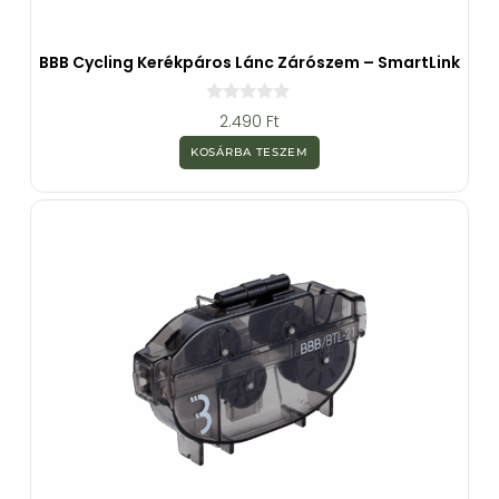
BBB Cycling Kerékpáros Lánc Zárószem – SmartLink
0
2.490
Ft
a
z
KOSÁRBA TESZEM
5
-
b
ő
l