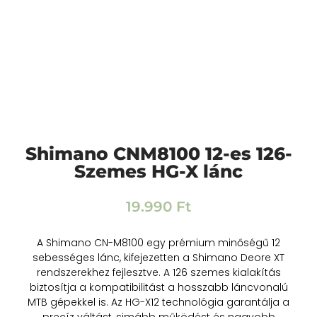
Shimano CNM8100 12-es 126-
Szemes HG-X lánc
19.990
Ft
A Shimano CN-M8100 egy prémium minőségű 12
sebességes lánc, kifejezetten a Shimano Deore XT
rendszerekhez fejlesztve. A 126 szemes kialakítás
biztosítja a kompatibilitást a hosszabb láncvonalú
MTB gépekkel is. Az HG-X12 technológia garantálja a
precíz váltást, simább működést és nagyobb